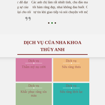
Các anh chị làm rất nhiệt tình, chu đáo mang lại cho
tôi hàm răng đẹp, nhai không đau buốt. Giờ tôi rất
tự tin khi giao tiếp và nói chuyện với mội người.
DỊCH VỤ CỦA NHA KHOA
THÙY ANH
Dịch vụ
Dịch vụ
Thẩm mỹ nụ cười
Sửa răng thưa
Dịch vụ
Dịch vụ
Khắc phục răng xỉn
Sửa răng lệch lạc
màu