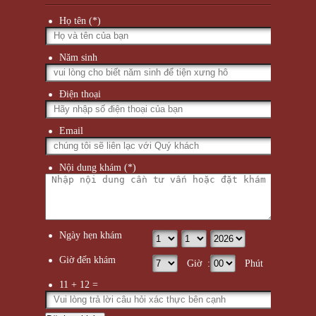
Họ tên (*)
Năm sinh
Điện thoại
Email
Nội dung khám (*)
Ngày hẹn khám
Giờ đến khám
Giờ :
Phút
11 + 12 =