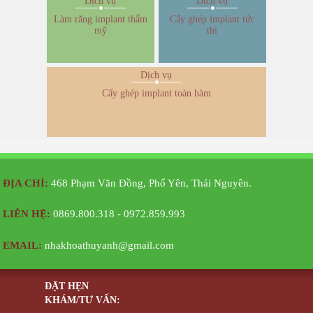
Làm răng implant thẩm
Cấy ghép implant tức
mỹ
thì
Dịch vụ
Cấy ghép implant toàn hàm
ĐỊA CHỈ:
468 Phạm Văn Đồng, Phổ Yên, Thái Nguyên.
LIÊN HỆ:
0869.800.318 - 0972.859.993
EMAIL:
nhakhoathuyanh@gmail.com
ĐẶT HẸN
KHÁM/TƯ VẤN: