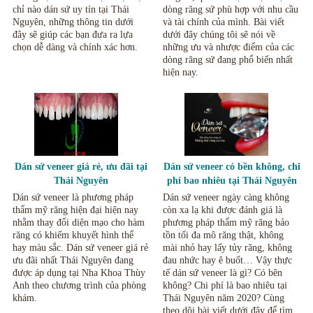
chỉ nào dán sứ uy tín tại Thái
dòng răng sứ phù hợp với nhu cầu
Nguyên, những thông tin dưới
và tài chính của mình. Bài viết
đây sẽ giúp các bạn đưa ra lựa
dưới đây chúng tôi sẽ nói về
chọn dễ dàng và chính xác hơn.
những ưu và nhược điểm của các
dòng răng sứ đang phổ biến nhất
hiện nay.
Dán sứ veneer giá rẻ, ưu đãi tại
Dán sứ veneer có bền không, chi
Thái Nguyên
phí bao nhiêu tại Thái Nguyên
năm 2020
Dán sứ veneer là phương pháp
Dán sứ veneer ngày càng không
thẩm mỹ răng hiện đại hiện nay
còn xa lạ khi được đánh giá là
nhằm thay đổi diện mạo cho hàm
phương pháp thẩm mỹ răng bảo
răng có khiếm khuyết hình thể
tồn tối đa mô răng thật, không
hay màu sắc. Dán sứ veneer giá rẻ
mài nhỏ hay lấy tủy răng, không
ưu đãi nhất Thái Nguyên đang
đau nhức hay ê buốt… Vậy thực
được áp dụng tại Nha Khoa Thùy
tế dán sứ veneer là gì? Có bên
Anh theo chương trình của phòng
không? Chi phí là bao nhiêu tại
khám.
Thái Nguyên năm 2020? Cùng
theo dõi bài viết dưới đây để tìm