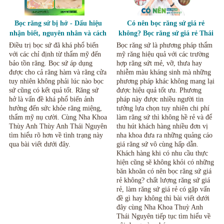
Bọc răng sứ bị hở - Dấu hiệu
Có nên bọc răng sứ giá rẻ
nhận biết, nguyên nhân và cách
không? Bọc răng sứ giá rẻ Thái
khắc phục Nha Khoa Thùy Anh
Nguyên
Điều trị bọc sứ đã khá phổ biến
Bọc răng sứ là phương pháp thẩm
Thái Nguyên
với các chỉ định từ thẩm mỹ đến
mỹ răng hiệu quả với các trường
bảo tồn răng. Bọc sứ áp dụng
hợp răng sứt mẻ, vỡ, thưa hay
được cho cả răng hàm và răng cửa
nhiễm màu kháng sinh mà những
tuy nhiên không phải lúc nào bọc
phương pháp khác không mang lại
sứ cũng có kết quả tốt. Răng sứ
được hiệu quả tốt ưu. Phương
hở là vấn đề khá phổ biến ảnh
pháp này được nhiều người tin
hưởng đến sức khỏe răng miệng,
tưởng lựa chọn tuy nhiên chi phí
thẩm mỹ nụ cười. Cùng Nha Khoa
làm răng sứ thì không hề rẻ và để
Thùy Anh Thùy Anh Thái Nguyên
thu hút khách hàng nhiều đơn vị
tìm hiểu rõ hơn về tình trạng này
nha khoa đưa ra những quảng cáo
qua bài viết dưới đây.
giá răng sứ vô cùng hấp dẫn.
Khách hàng khi có nhu cầu thực
hiện cũng sẽ không khỏi có những
băn khoăn có nên bọc răng sứ giá
rẻ không? chất lượng răng sứ giá
rẻ, làm răng sứ giá rẻ có gặp vấn
đề gì hay không thì bài viết dưới
đây cùng Nha Khoa Thuỳ Anh
Thái Nguyên tiếp tục tìm hiểu về