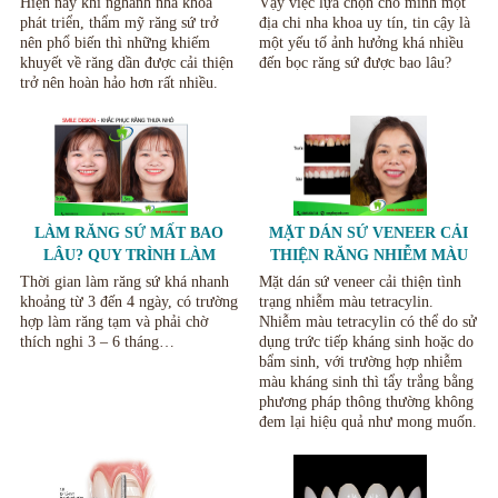
Hiện nay khi nghành nha khoa
Vậy việc lựa chọn cho mình một
QUẢ.
phát triển, thẩm mỹ răng sứ trở
địa chi nha khoa uy tín, tin cậy là
nên phổ biến thì những khiếm
một yếu tố ảnh hưởng khá nhiều
khuyết về răng dần được cải thiện
đến bọc răng sứ được bao lâu?
trở nên hoàn hảo hơn rất nhiều.
LÀM RĂNG SỨ MẤT BAO
MẶT DÁN SỨ VENEER CẢI
LÂU? QUY TRÌNH LÀM
THIỆN RĂNG NHIỄM MÀU
RĂNG SỨ.
TETRACYCLIN
Thời gian làm răng sứ khá nhanh
Mặt dán sứ veneer cải thiện tình
khoảng từ 3 đến 4 ngày, có trường
trạng nhiễm màu tetracylin.
hợp làm răng tạm và phải chờ
Nhiễm màu tetracylin có thể do sử
thích nghi 3 – 6 tháng…
dụng trức tiếp kháng sinh hoặc do
bẩm sinh, với trường hợp nhiễm
màu kháng sinh thì tẩy trắng bằng
phương pháp thông thường không
đem lại hiệu quả như mong muốn.