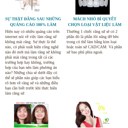
SỰ THẬT ĐẰNG SAU NHỮNG
MÁCH NHỎ BÍ QUYẾT
QUẢNG CÁO 100% LÀM
CHỌN LOẠI VẬT LIỆU LÀM
RĂNG SỨ KHÔNG MÀI
BỌC RĂNG NÊN CHỌN LOẠI
Hiện nay có nhiều quảng cáo trên
Thường 1 chiếc răng sứ sẽ có 2
RĂNG.
RĂNG NÀO CHO PHÙ HỢP.
internet nói về việc làm răng sứ
phần đó là phần lõi nâng đỡ bên
không mài răng. Sự thực là thế
trong có thể làm bằng kim loại
nào, có phải xuất hiện công nghệ
hoặc toàn sứ CAD/CAM. Và phần
nào đó mới mà làm răng sứ không
sứ bao phủ phía ngoài.
phải mài răng trong tất cả các
trường hợp hay không, trường
hợp của bạn nên làm phương án
nào? Những chia sẻ dưới đây có
thể sẽ phần nào giúp các bạn hiểu
rõ hơn về răng sứ và những điều
bạn cần biết trước khi thực hiện
làm răng sứ.