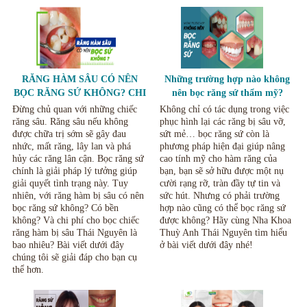
RĂNG HÀM SÂU CÓ NÊN
Những trường hợp nào không
BỌC RĂNG SỨ KHÔNG? CHI
nên bọc răng sứ thẩm mỹ?
PHÍ BỌC RĂNG SÂU THÁI
Đừng chủ quan với những chiếc
Không chỉ có tác dụng trong việc
NGUYÊN LÀ BAO NHIÊU?
răng sâu. Răng sâu nếu không
phục hình lại các răng bị sâu vỡ,
được chữa trị sớm sẽ gây đau
sứt mẻ… bọc răng sứ còn là
nhức, mất răng, lây lan và phá
phương pháp hiện đại giúp nâng
hủy các răng lân cận. Bọc răng sứ
cao tính mỹ cho hàm răng của
chính là giải pháp lý tưởng giúp
bạn, bạn sẽ sở hữu được một nụ
giải quyết tình trạng này. Tuy
cười rạng rỡ, tràn đầy tự tin và
nhiên, với răng hàm bị sâu có nên
sức hút. Nhưng có phải trường
bọc răng sứ không? Có bền
hợp nào cũng có thể bọc răng sứ
không? Và chi phí cho bọc chiếc
được không? Hãy cùng Nha Khoa
răng hàm bị sâu Thái Nguyên là
Thuỳ Anh Thái Nguyên tìm hiểu
bao nhiêu? Bài viết dưới đây
ở bài viết dưới đây nhé!
chúng tôi sẽ giải đáp cho bạn cụ
thể hơn.