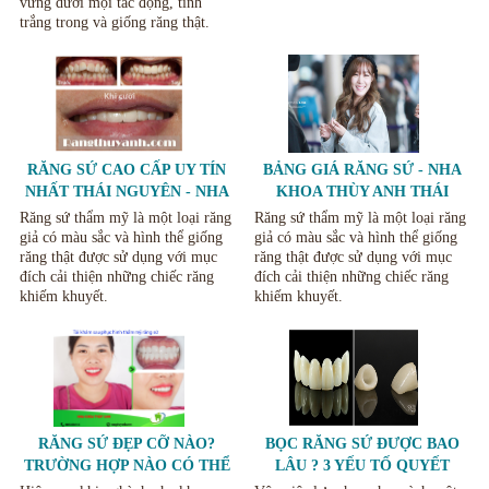
vững dưới mọi tác động, tính
trắng trong và giống răng thật.
RĂNG SỨ CAO CẤP UY TÍN
BẢNG GIÁ RĂNG SỨ - NHA
NHẤT THÁI NGUYÊN - NHA
KHOA THÙY ANH THÁI
KHOA THÙY ANH
NGUYÊN
Răng sứ thẩm mỹ là một loại răng
Răng sứ thẩm mỹ là một loại răng
giả có màu sắc và hình thể giống
giả có màu sắc và hình thể giống
răng thật được sử dụng với mục
răng thật được sử dụng với mục
đích cải thiện những chiếc răng
đích cải thiện những chiếc răng
khiếm khuyết.
khiếm khuyết.
RĂNG SỨ ĐẸP CỠ NÀO?
BỌC RĂNG SỨ ĐƯỢC BAO
TRƯỜNG HỢP NÀO CÓ THỂ
LÂU ? 3 YẾU TỐ QUYẾT
BỌC SỨ THẨM MỸ HIỆU
ĐỊNH TUỔI THỌ RĂNG SỨ.