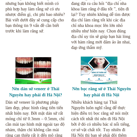
nhưng bạn không biết mình có
đang đặt ra câu hỏi “địa chỉ nha
phù hợp hay làm rắng sứ có ưu
khoa làm răng ở đâu tốt ”, tiện đi
nhược điểm gì, chi phí bao nhiêu?
lại? Tuy nhiên không dễ tìm được
Bài viết dưới đây sẽ cung cấp cho
địa chỉ làm răng tốt khi các địa
bạn thông tin 9 vấn đề cần biết
chỉ nha khoa mọc lên lớn nhỏ
trước khi làm răng sứ.
nhiều như hiện nay. Chọn đúng
địa chỉ uy tín sẽ giúp bạn hài lòng
với hàm răng mới đảm ảo ăn nhai,
đạp ứng thẩm mỹ.
Nên dán sứ veneer ở Thái
Nên bọc răng sứ ở Thái Nguyên
Nguyên hay phải đi Hà Nội?
hay phải đi Hà Nội
Dán sứ veneer là phương pháp
Nhiều khách hàng tại Thái
làm đẹp, phục hình răng tiên tiến
Nguyên luôn nghĩ rằng để thực
nhất hiện nay. Bởi mặt dán sứ rất
hiện điều trị bọc răng sứ nói một
mỏng chỉ từ 0.3mm – 0.5mm, chỉ
cách tốt nhất thì nên đi Hà Nội
cần mài tạo hình mặt ngoài tạo độ
bởi ở đó có nhiều bác sĩ nổi tiếng,
nhám, thậm chí không cần mài
cơ sở vật chất tốt. Tuy nhiên đi
răng can thiệp rất ít đến mô răng
Hà Nội thì bạn sẽ phải đội thêm