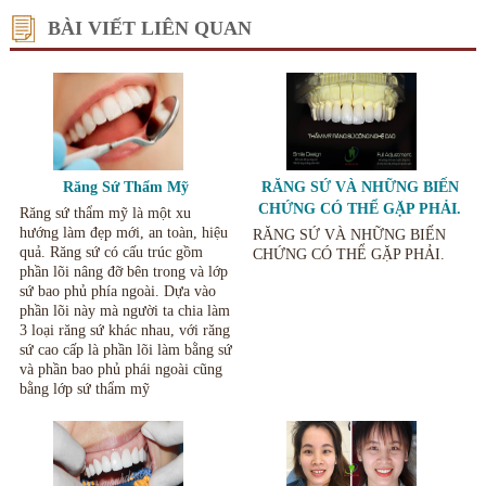
BÀI VIẾT LIÊN QUAN
Răng Sứ Thẩm Mỹ
RĂNG SỨ VÀ NHỮNG BIẾN
CHỨNG CÓ THỂ GẶP PHẢI.
Răng sứ thẩm mỹ là một xu
hướng làm đẹp mới, an toàn, hiệu
RĂNG SỨ VÀ NHỮNG BIẾN
quả. Răng sứ có cấu trúc gồm
CHỨNG CÓ THỂ GẶP PHẢI.
phần lõi nâng đỡ bên trong và lớp
sứ bao phủ phía ngoài. Dựa vào
phần lõi này mà người ta chia làm
3 loại răng sứ khác nhau, với răng
sứ cao cấp là phần lõi làm bằng sứ
và phần bao phủ phái ngoài cũng
bằng lớp sứ thẩm mỹ