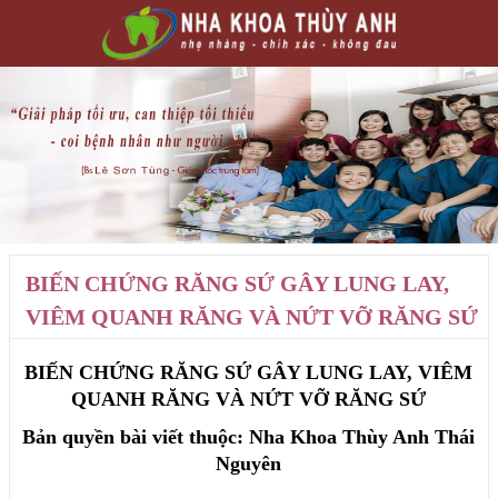
BIẾN CHỨNG RĂNG SỨ GÂY LUNG LAY,
VIÊM QUANH RĂNG VÀ NỨT VỠ RĂNG SỨ
BIẾN CHỨNG RĂNG SỨ GÂY LUNG LAY, VIÊM
QUANH RĂNG VÀ NỨT VỠ RĂNG SỨ
Bản quyền bài viết thuộc: Nha Khoa Thùy Anh Thái
Nguyên