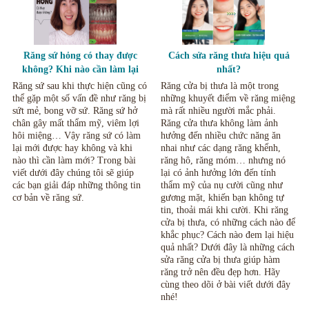
Răng sứ hỏng có thay được
Cách sửa răng thưa hiệu quả
không? Khi nào cần làm lại
nhất?
răng sứ mới Thái Nguyên?
Răng sứ sau khi thực hiện cũng có
Răng cửa bị thưa là một trong
thể gặp một số vấn đề như răng bị
những khuyết điểm về răng miệng
sứt mẻ, bong vỡ sứ. Răng sứ hở
mà rất nhiều người mắc phải.
chân gây mất thẩm mỹ, viêm lợi
Răng cửa thưa không làm ảnh
hôi miệng… Vậy răng sứ có làm
hưởng đến nhiều chức năng ăn
lại mới được hay không và khi
nhai như các dạng răng khểnh,
nào thì cần làm mới? Trong bài
răng hô, răng móm… nhưng nó
viết dưới đây chúng tôi sẽ giúp
lại có ảnh hưởng lớn đến tính
các bạn giải đáp những thông tin
thẩm mỹ của nụ cười cũng như
cơ bản về răng sứ.
gương mặt, khiến bạn không tự
tin, thoải mái khi cười. Khi răng
cửa bị thưa, có những cách nào để
khắc phục? Cách nào đem lại hiệu
quả nhất? Dưới đây là những cách
sửa răng cửa bị thưa giúp hàm
răng trở nên đều đẹp hơn. Hãy
cùng theo dõi ở bài viết dưới đây
nhé!