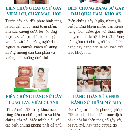
BIẾN CHỨNG RĂNG SỨ GÂY
BIẾN CHỨNG RĂNG SỨ GÂY
VIÊM LỢI, CHẢY MÁU, HÔI
ĐAU QUAI HÀM, KHÓ ĂN
MIỆNG VÀ CÁCH KHẮC
NHAI VÀ CÁCH KHẮC PHỤC
Trước đây nói đến phục hình răng
Biến chứng này ít gặp, nhưng là
PHỤC
là nói đến chụp răng toàn phần,
biến chứng khiến nhiều bạn stress
mài sâu xuống dưới lợi. Nhưng
nặng. Còn được gọi với thuật ngữ
hiện nay với sự phát triển tuyệt
chuyên môn là bệnh lý thái dương
vời của vật liệu, công nghệ dán.
hàm gồm có những rối loạn chức
Người ta khuyến khích sử dụng
năng hay nặng hơn là rối loạn cấu
những miếng dán bán phần và
trúc khớp nhai.
không mài xuống dưới lợi.
BIẾN CHỨNG RĂNG SỨ GÂY
RĂNG TOÀN SỨ VENUS
LUNG LAY, VIÊM QUANH
RĂNG SỨ THẨM MỸ NHA
RĂNG VÀ NỨT VỠ RĂNG SỨ
KHOA THÙY ANH THÁI
Bất cứ một điều trị y khoa nào
Bọc răng sứ là một phương pháp
NGUYÊN
cũng đều có những rủi ro và biến
điều trị nha khoa nhằm mục địch
chứng của nó. Việc mình hiểu về
phục hồi lại thân răng đã gẫy vỡ,
các biến chứng không phải để phủ
bị sứt, mẻ, hay tăng cường độ