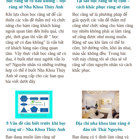
Bọc răng sứ có đau không – bọc
Tại sao bọc răng sứ bị cộm –
răng sứ Nha Khoa Thùy Anh
cách khắc phục răng sứ cộm
Thái Nguyên.
Thái Nguyên.
Khi lựa chọn bọc răng sứ để cải
Bọc răng sứ là phương pháp để
thiện các vấn đề thẩm mỹ và chức
giải quyết các vấn để thẩm mỹ
năng cho hàm răng khách hàng
cũng như chức năng cho hàm răng
ngoài quan tâm đến hiệu quả, chi
tuy nhiên không phải ai làm răng
phí, thời gian thì vấn đề “ bọc
sứ cũng được như mong muốn.
răng sứ có đau không” là vấn bất
Răng sứ sau khi làm có thể bị
cứ khách hàng nào cũng quan
cộm, hở đường viền, khó ăn nhai,
tâm. Vậy thực chất bọc răng sứ có
màu sắc không đều. Trong bài
đau, ê buốt như mọi người vẫn lo
viết này chúng tôi sẽ chia sẻ về
sợ? Nguyên nhân và những trường
răng sứ cộm nguyên nhân và cách
hợp có thể ê buốt Nha Khoa Thùy
khắc phục.
Anh sẽ cung cấp cho các bạn qua
bài viết dười đây.
9 Vấn đề cần biết trước khi bọc
Địa chỉ nha khoa làm răng ở
răng sứ – Nha Khoa Thùy Anh
đâu tốt Thái Nguyên.
Thái Nguyên
Bạn đang muốn làm răng sứ
Bạn đang có ý định làm răng và