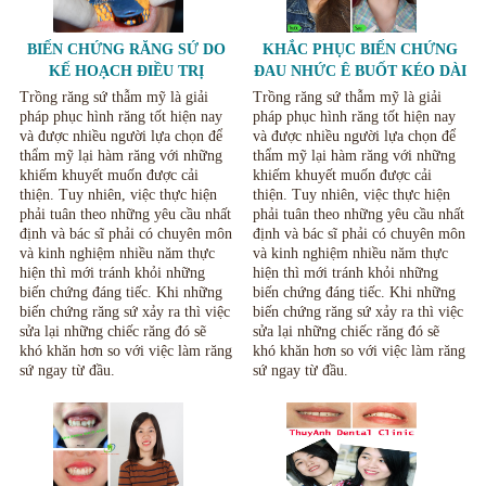
BIẾN CHỨNG RĂNG SỨ DO
KHẮC PHỤC BIẾN CHỨNG
KẾ HOẠCH ĐIỀU TRỊ
ĐAU NHỨC Ê BUỐT KÉO DÀI
KHÔNG RÕ RÀNG.
KHI LÀM RĂNG SỨ
Trồng răng sứ thẫm mỹ là giải
Trồng răng sứ thẫm mỹ là giải
pháp phục hình răng tốt hiện nay
pháp phục hình răng tốt hiện nay
và được nhiều người lựa chọn để
và được nhiều người lựa chọn để
thẩm mỹ lại hàm răng với những
thẩm mỹ lại hàm răng với những
khiếm khuyết muốn được cải
khiếm khuyết muốn được cải
thiện. Tuy nhiên, việc thực hiện
thiện. Tuy nhiên, việc thực hiện
phải tuân theo những yêu cầu nhất
phải tuân theo những yêu cầu nhất
định và bác sĩ phải có chuyên môn
định và bác sĩ phải có chuyên môn
và kinh nghiệm nhiều năm thực
và kinh nghiệm nhiều năm thực
hiện thì mới tránh khỏi những
hiện thì mới tránh khỏi những
biến chứng đáng tiếc. Khi những
biến chứng đáng tiếc. Khi những
biến chứng răng sứ xảy ra thì việc
biến chứng răng sứ xảy ra thì việc
sửa lại những chiếc răng đó sẽ
sửa lại những chiếc răng đó sẽ
khó khăn hơn so với việc làm răng
khó khăn hơn so với việc làm răng
sứ ngay từ đầu.
sứ ngay từ đầu.