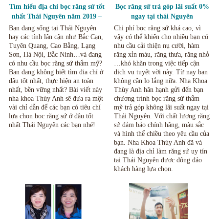
Tìm hiểu địa chỉ bọc răng sứ tốt
Bọc răng sứ trả góp lãi suất 0%
nhất Thái Nguyên năm 2019 –
ngay tại thái Nguyên
2020
Bạn đang sống tại Thái Nguyên
Chi phí bọc răng sứ khá cao, vì
hay các tỉnh lân cận như Bắc Cạn,
vậy có thể khiến cho nhiều bạn có
Tuyên Quang, Cao Bằng, Lạng
nhu cầu cải thiện nụ cười, hàm
Sơn, Hà Nội, Bắc Ninh…và đang
răng xỉn màu, răng thưa, răng nhỏ
có nhu cầu bọc răng sứ thẩm mỹ?
…khó khăn trong việc tiếp cận
Bạn đang không biết tìm địa chỉ ở
dịch vụ tuyệt vời này. Từ nay bạn
đâu tốt nhất, thực hiện an toàn
không cần lo lắng nữa. Nha Khoa
nhất, bền vững nhất? Bài viết này
Thùy Anh hân hạnh gửi đến bạn
nha khoa Thùy Anh sẽ đưa ra một
chương trình bọc răng sứ thẩm
vài chỉ dẫn để các bạn có tiêu chí
mỹ trả góp không lãi suất ngay tại
lựa chọn bọc răng sứ ở đâu tốt
Thái Nguyên. Với chất lượng răng
nhất Thái Nguyên các bạn nhé!
sứ đảm bảo chính hãng, màu sắc
và hình thể chiều theo yêu cầu của
bạn. Nha Khoa Thùy Anh đã và
đang là địa chỉ làm răng sứ uy tín
tại Thái Nguyên được đông đảo
khách hàng lựa chọn.