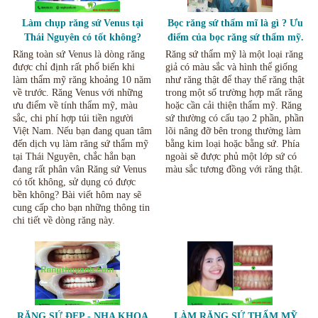
Làm chụp răng sứ Venus tại
Bọc răng sứ thẩm mĩ là gì ? Ưu
Thái Nguyên có tốt không?
điểm của bọc răng sứ thẩm mỹ.
Những lưu ý khi sử dụng
Răng toàn sứ Venus là dòng răng
Răng sứ thẩm mỹ là một loại răng
được chỉ định rất phổ biến khi
giả có màu sắc và hình thể giống
làm thẩm mỹ răng khoảng 10 năm
như răng thật để thay thế răng thật
về trước. Răng Venus với những
trong một số trường hợp mất răng
ưu điểm về tính thẩm mỹ, màu
hoặc cần cải thiện thẩm mỹ. Răng
sắc, chi phí hợp túi tiền người
sứ thường có cấu tạo 2 phần, phần
Việt Nam. Nếu bạn đang quan tâm
lõi nâng đỡ bên trong thường làm
đến dịch vụ làm răng sứ thẩm mỹ
bằng kim loại hoặc bằng sứ. Phía
tại Thái Nguyên, chắc hẳn bạn
ngoài sẽ được phủ một lớp sứ có
đang rất phân vân Răng sứ Venus
màu sắc tương đồng với răng thật.
có tốt không, sử dụng có được
bền không? Bài viết hôm nay sẽ
cung cấp cho bạn những thông tin
chi tiết về dòng răng này.
RĂNG SỨ ĐẸP - NHA KHOA
LÀM RĂNG SỨ THẨM MỸ