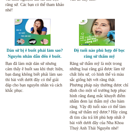
răng sứ. Các bạn có thể tham khảo
nhé!
Dán sứ bị ê buốt phải làm sao?
Độ tuổi nào phù hợp để bọc
Nguyên nhân dẫn đến ê buốt.
răng sứ thẩm mỹ
Bạn đã làm mặt dán sứ nhưng
Răng sứ thẩm mỹ là một trong
cảm thấy ê buốt sau khi thực hiện,
những loại răng giả được làm từ
bạn đang không biết phải làm sao
chất liệu sứ, có hình thể và màu
thì bài viết dưới đây có thể giải
sắc giống hệt với răng thật.
đáp cho bạn nguyên nhân và cách
Phương pháp này thường được chỉ
khắc phục.
định cho một số trường hợp phục
hình răng đang mắc khuyết điểm
nhằm đem lại thẩm mỹ cho hàm
răng. Vậy độ tuổi nào có thể làm
răng sứ thẩm mỹ được? Hãy cùng
đi tìm câu trả lời phù hợp nhất ở
bài viết dưới đây của Nha Khoa
Thuỳ Anh Thái Nguyên nhé!