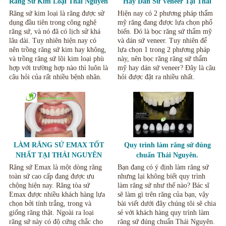
Răng Sứ Kim Loại Thái Nguyên
Hay Dán Sứ Veneer Tại Thái
Nguyên.
Răng sứ kim loại là răng được sử
Hiện nay có 2 phương pháp thẩm
dụng đầu tiên trong công nghệ
mỹ răng đang được lựa chọn phổ
răng sứ, và nó đã có lịch sử khá
biến. Đó là bọc răng sứ thẩm mỹ
lâu dài. Tuy nhiên hiện nay có
và dán sứ veneer. Tuy nhiên để
nên trồng răng sứ kim hay không,
lựa chọn 1 trong 2 phương pháp
và trồng răng sứ lõi kim loại phù
này, nên bọc răng răng sứ thẩm
hợp với trường hợp nào thì luôn là
mỹ hay dán sứ veneer? Đây là câu
câu hỏi của rất nhiều bệnh nhân.
hỏi được đặt ra nhiều nhất.
LÀM RĂNG SỨ EMAX TỐT
Quy trình làm răng sứ đúng
NHẤT TẠI THÁI NGUYÊN
chuẩn Thái Nguyên.
Răng sứ Emax là một dòng răng
Bạn đang có ý định làm răng sứ
toàn sứ cao cấp đang được ưu
nhưng lại không biết quy trình
chộng hiện nay. Răng tòa sứ
làm răng sứ như thế nào? Bác sĩ
Emax được nhiều khách hàng lựa
sẽ làm gì trên răng của bạn, vậy
chọn bởi tính trắng, trong và
bài viết dưới đây chúng tôi sẽ chia
giống răng thật. Ngoài ra loại
sẻ với khách hàng quy trình làm
răng sứ này có độ cứng chắc cho
răng sứ đúng chuẩn Thái Nguyên.