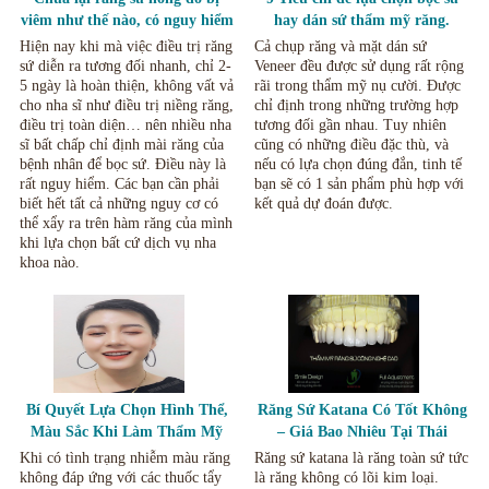
viêm như thế nào, có nguy hiểm
hay dán sứ thẩm mỹ răng.
không?
Hiện nay khi mà việc điều trị răng
Cả chụp răng và mặt dán sứ
sứ diễn ra tương đối nhanh, chỉ 2-
Veneer đều được sử dụng rất rộng
5 ngày là hoàn thiện, không vất vả
rãi trong thẩm mỹ nụ cười. Được
cho nha sĩ như điều trị niềng răng,
chỉ định trong những trường hợp
điều trị toàn diện… nên nhiều nha
tương đối gần nhau. Tuy nhiên
sĩ bất chấp chỉ định mài răng của
cũng có những điều đặc thù, và
bệnh nhân để bọc sứ. Điều này là
nếu có lựa chọn đúng đắn, tinh tế
rất nguy hiểm. Các bạn cần phải
bạn sẽ có 1 sản phẩm phù hợp với
biết hết tất cả những nguy cơ có
kết quả dự đoán được.
thể xẩy ra trên hàm răng của mình
khi lựa chọn bất cứ dịch vụ nha
khoa nào.
Bí Quyết Lựa Chọn Hình Thể,
Răng Sứ Katana Có Tốt Không
Màu Sắc Khi Làm Thẩm Mỹ
– Giá Bao Nhiêu Tại Thái
Răng Sứ, Mặt Dán Sứ Veneer.
Nguyên.
Khi có tình trạng nhiễm màu răng
Răng sứ katana là răng toàn sứ tức
không đáp ứng với các thuốc tẩy
là răng không có lõi kim loại.