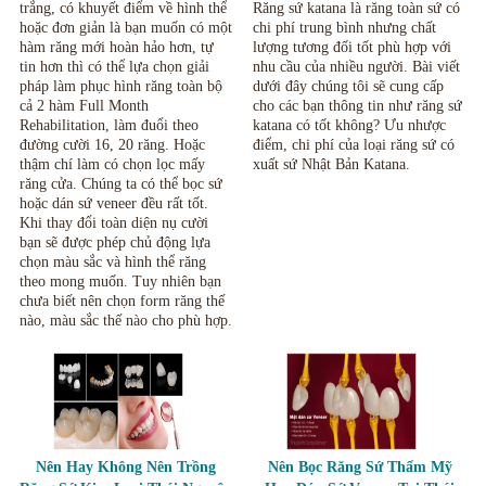
trắng, có khuyết điểm về hình thể
Răng sứ katana là răng toàn sứ có
hoặc đơn giản là bạn muốn có một
chi phí trung bình nhưng chất
hàm răng mới hoàn hảo hơn, tự
lượng tương đối tốt phù hợp với
tin hơn thì có thể lựa chọn giải
nhu cầu của nhiều người. Bài viết
pháp làm phục hình răng toàn bộ
dưới đây chúng tôi sẽ cung cấp
cả 2 hàm Full Month
cho các bạn thông tin như răng sứ
Rehabilitation, làm đuổi theo
katana có tốt không? Ưu nhược
đường cười 16, 20 răng. Hoặc
điểm, chi phí của loại răng sứ có
thậm chí làm có chọn lọc mấy
xuất sứ Nhật Bản Katana.
răng cửa. Chúng ta có thể bọc sứ
hoặc dán sứ veneer đều rất tốt.
Khi thay đổi toàn diện nụ cười
bạn sẽ được phép chủ động lựa
chọn màu sắc và hình thể răng
theo mong muốn. Tuy nhiên bạn
chưa biết nên chọn form răng thế
nào, màu sắc thế nào cho phù hợp.
Nên Hay Không Nên Trồng
Nên Bọc Răng Sứ Thẩm Mỹ