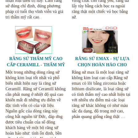
nhận loại điều trị này. Làm răng
vững chắc cho răng yếu, răng đã
sứ đúng chỉ định, đúng phương
lấy tủy bằng cách bọc ra ngoài
pháp có tuổi thọ vĩnh viễn và giá
răng thật một chiếc vỏ bọc bằng
trị thẩm mỹ rất cao.
sứ.
RĂNG SỨ THẨM MỸ CAO
RĂNG SỨ EMAX - SỰ LỰA
CẤP CERAMILL - THẨM MỸ
CHỌN HOÀN HẢO CHO
RĂNG TẠI NHA KHOA THÙY
THẨM MỸ RĂNG SỨ
Một trong những dòng răng sứ
Răng sứ max là một loại răng sứ
ANH THÁI NGUYÊN
không kim loại tốt nhất và phổ
không kim loại cao cấp.Răng sứ
biến nhất hiện nay là răng sứ
emax có lõi bằng zirconia hoặc
Ceramill. Răng sứ Ceramill không
lithium disilicate, là loại răng sứ
cần phải nung ở nhiệt độ quá cao
có tính thẩm mỹ cao nhất hiện tại
khiến mất đi những ưu điểm về
với nhiều ưu điểm mà các loại
đặc tính vốn có của vật liệu.
răng sứ khác không có như màu
Nguồn gốc của dòng răng này
sắc đa dạng, độ trong mờ cao,
cũng bắt nguồn từ Đức, đáp ứng
phản quang giống răng thật …
được tiêu chuẩn của số đông
khách hàng về một bộ răng sứ
hoàn hảo như: tính ổn định, bền