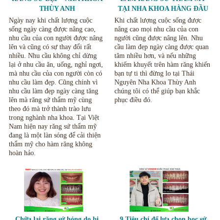
THÙY ANH
TẠI NHA KHOA HÀNG ĐẦU
TẠI THÁI NGUYÊN.
Ngày nay khi chất lượng cuộc
Khi chất lượng cuộc sống được
sống ngày càng được nâng cao,
nâng cao mọi nhu cầu của con
nhu cầu của con người được nâng
người cũng được nâng lên. Nhu
lên và cũng có sự thay đổi rất
cầu làm đẹp ngày càng được quan
nhiều. Nhu cầu không chỉ dừng
tâm nhiều hơn, và nếu những
lại ở nhu cầu ăn, uống, nghỉ ngơi,
khiếm khuyết trên hàm răng khiến
mà nhu cầu của con người còn có
bạn tự ti thì đừng lo tại Thái
nhu cầu làm đẹp. Cũng chính vì
Nguyên Nha Khoa Thùy Anh
nhu cầu làm đẹp ngày càng tăng
chúng tôi có thể giúp bạn khắc
lên mà răng sứ thẩm mỹ cùng
phục điều đó.
theo đó mà trở thành trào lưu
trong nghành nha khoa. Tại Việt
Nam hiện nay răng sứ thẩm mỹ
đang là một làn sóng để cải thiện
thẩm mỹ cho hàm răng không
hoàn hảo.
Chữa lại răng sứ hỏng do bị
9 Tiêu chí để lựa chọn bọc sứ