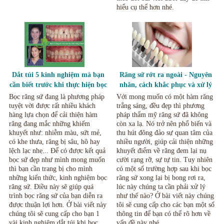
hiểu cụ thể hơn nhé.
Dắt túi 5 kinh nghiệm mà bạn
Răng sứ rớt ra ngoài - Nguyên
cần biết trước khi thực hiện bọc
nhân, cách khắc phục và xử lý
răng sứ
an toàn?
Bọc răng sứ đang là phương pháp
Với mong muốn có một hàm răng
tuyệt vời được rất nhiều khách
trắng sáng, đều đẹp thì phương
hàng lựa chọn để cải thiện hàm
pháp thẩm mỹ răng sứ đã không
răng đang mắc những khiếm
còn xa lạ. Nó trở nên phổ biến và
khuyết như: nhiễm màu, sứt mẻ,
thu hút đông đảo sự quan tâm của
có khe thưa, răng bị sâu, hô hay
nhiều người, giúp cải thiện những
lệch lạc nhẹ... Để có được kết quả
khuyết điểm về răng đem lại nụ
bọc sứ đẹp như mình mong muốn
cười rạng rỡ, sự tự tin. Tuy nhiên
thì bạn cần trang bị cho mình
có một số trường hợp sau khi bọc
những kiến thức, kinh nghiệm bọc
răng sứ xong lại bị bong rơi ra,
răng sứ. Điều này sẽ giúp quá
lúc này chúng ta cần phải xử lý
trình bọc răng sứ của bạn diễn ra
như thế nào? Ở bài viết này chúng
được thuận lợi hơn. Ở bài viết này
tôi sẽ cung cấp cho các bạn một số
chúng tôi sẽ cung cấp cho bạn 1
thông tin để bạn có thể rõ hơn về
vài kinh nghiệm dắt túi khi bọc
vấn đề này nhé.