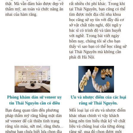
thật. Mà vẫn đảm bảo được đẹp về
rất nhiều chi phí khác. Trong khi
thẩm mỹ, an toàn và chức năng ăn
tại Thái Nguyên, bạn cũng có thể
nhai của hàm răng.
tìm được một địa chỉ nha khoa
bọc răng sứ uy tín với đầy đủ cơ
sở vật chất tiện nghi, đội ngũ y
bác sĩ có trình độ và tâm huyết
với nghề. Trong bài viết ngày
hôm nay, chúng tôi sẽ cho bạn
thấy vì sao bạn có thể bọc răng sứ
tại Thái Nguyên mà không cần
phải đi Hà Nội.
Phòng khám dán sứ veneer uy
Ưu và nhược điểm của các loại
tín Thái Nguyên cần có điều
răng sứ Thái Nguyên.
kiện gì?
Bạn đang quan tâm đến phương
Mỗi loại lại có ưu và nhược điểm
pháp thẩm mỹ răng bằng mặt dán
khác nhau chính vì vậy khách
sứ veneer để cải thiện tình trạng
hàng nên tìm hiểu thật kỹ về chất
răng xỉn màu, sứt mẻ, răng thưa...
liệu và chủng loại của từng dòng
nhưng bạn chưa biết lựa chọn địa
răng sứ, qua đó chọn được một