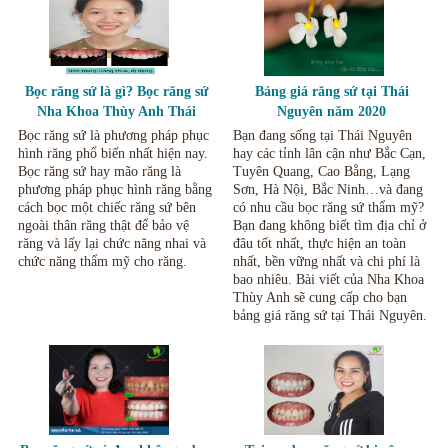
Bọc răng sứ là gì? Bọc răng sứ
Bảng giá răng sứ tại Thái
Nha Khoa Thùy Anh Thái
Nguyên năm 2020
Nguyên.
Bọc răng sứ là phương pháp phục
Bạn đang sống tại Thái Nguyên
hình răng phổ biến nhất hiện nay.
hay các tỉnh lân cận như Bắc Cạn,
Bọc răng sứ hay mão răng là
Tuyên Quang, Cao Bằng, Lạng
phương pháp phục hình răng bằng
Sơn, Hà Nội, Bắc Ninh…và đang
cách bọc một chiếc răng sứ bên
có nhu cầu bọc răng sứ thẩm mỹ?
ngoài thân răng thật để bảo vệ
Bạn đang không biết tìm địa chỉ ở
răng và lấy lại chức năng nhai và
đâu tốt nhất, thực hiện an toàn
chức năng thẩm mỹ cho răng.
nhất, bền vững nhất và chi phí là
bao nhiêu. Bài viết của Nha Khoa
Thùy Anh sẽ cung cấp cho bạn
bảng giá răng sứ tại Thái Nguyên.