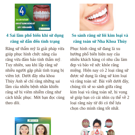
4 Sai lầm phổ biến khi sử dụng
So sánh răng sứ lõi kim loại và
răng sứ dẫn đến tình trạng
răng toàn sứ Nha Khoa Thùy
viêm nhiễm
Anh Thái Nguyên
Răng sứ thẩm mỹ là giải pháp vừa
Phục hình răng sứ đang là xu
giúp phục hình chức năng của
hướng phổ biến hiện nay của
răng vừa đảm bảo tính thẩm mỹ.
nhiều khách hàng có nhu cầu làm
Tuy nhiên, sau khi lắp răng sứ
đẹp và bảo vệ sức khỏe răng
nhiều người gặp phải tình trạng bị
miệng. Hiện nay có 2 loại răng sứ
viêm lợi. Dưới đây nha khoa
được sử dụng là răng sứ kim loại
Thùy Anh sẽ chỉ răng những sai
và răng toàn sứ. Bài viết dưới đây,
lầm của nhiều bệnh nhân khiến
chúng tôi sẽ so sánh giữa răng
răng sứ bị viêm nhiễm cũng như
kim loại và răng toàn sứ, hi vọng
cách khắc phục. Mời bạn đọc cùng
sẽ giúp bạn có cái nhìn cụ thể về 2
theo dõi.
loại răng này từ đó có thể lựa
chọn cho mình răng tốt nhất.