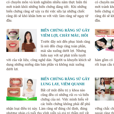
có chuyên môn và kinh nghiệm nhiều năm thực hiện thì
có chuyên mô
mới tránh khỏi những biến chứng đáng tiếc. Khi những
mới tránh kh
biến chứng răng sứ xảy ra thì việc sửa lại những chiếc
biến chứng ră
răng đó sẽ khó khăn hơn so với việc làm răng sứ ngay từ
răng đó sẽ k
đầu.
đầu.
BIẾN CHỨNG RĂNG SỨ GÂY
VIÊM LỢI, CHẢY MÁU, HÔI
MIỆNG VÀ CÁCH KHẮC
Trước đây nói đến phục hình răng
PHỤC
là nói đến chụp răng toàn phần,
mài sâu xuống dưới lợi. Nhưng
hiện nay với sự phát triển tuyệt
vời của vật liệu, công nghệ dán. Người ta khuyến khích sử
hàm gồm có n
dụng những miếng dán bán phần và không mài xuống
rối loạn cấu 
dưới lợi.
BIẾN CHỨNG RĂNG SỨ GÂY
LUNG LAY, VIÊM QUANH
RĂNG VÀ NỨT VỠ RĂNG SỨ
Bất cứ một điều trị y khoa nào
cũng đều có những rủi ro và biến
chứng của nó. Việc mình hiểu về
các biến chứng không phải để phủ
nhận loại điều trị này. Làm răng sứ đúng chỉ định, đúng
vững chắc ch
phương pháp có tuổi thọ vĩnh viễn và giá trị thẩm mỹ rất
ngoài răng t