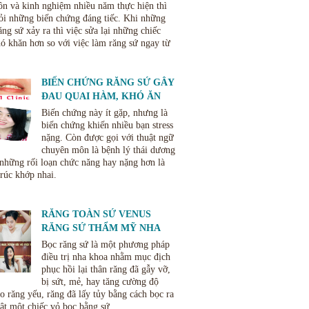
n và kinh nghiệm nhiều năm thực hiện thì
ỏi những biến chứng đáng tiếc. Khi những
ng sứ xảy ra thì việc sửa lại những chiếc
hó khăn hơn so với việc làm răng sứ ngay từ
BIẾN CHỨNG RĂNG SỨ GÂY
ĐAU QUAI HÀM, KHÓ ĂN
NHAI VÀ CÁCH KHẮC PHỤC
Biến chứng này ít gặp, nhưng là
biến chứng khiến nhiều bạn stress
nặng. Còn được gọi với thuật ngữ
chuyên môn là bệnh lý thái dương
hững rối loạn chức năng hay nặng hơn là
trúc khớp nhai.
RĂNG TOÀN SỨ VENUS
RĂNG SỨ THẨM MỸ NHA
KHOA THÙY ANH THÁI
Bọc răng sứ là một phương pháp
NGUYÊN
điều trị nha khoa nhằm mục địch
phục hồi lại thân răng đã gẫy vỡ,
bị sứt, mẻ, hay tăng cường độ
o răng yếu, răng đã lấy tủy bằng cách bọc ra
hật một chiếc vỏ bọc bằng sứ.