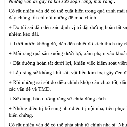
Những vấn đề gây ra khi sửa soạn răng, mài răng
.
Có rất nhiều vấn đề có thể xuất hiện trong quá trình mài r
đây chúng tôi chỉ nói những đề mục chính
+ Đo túi sai dẫn đến xác định vị trí đặt đường hoàn tất sa
nhiêm kéo dài.
+ Tưới nước không đủ, dẫn đến nhiệt độ kích thích tủy r
+ Mài răng quá sâu xuống dưới lợi, xâm phạm vào khoản
+ Đặt đường hoàn tất dưới lợi, khiến việc kiểm soát vi
+ Lắp răng sứ không khít sát, vật liệu kim loại gây đen 
+ Rồi những sai sót do điều chỉnh khớp cắn chưa tốt, d
các vấn đề về TMD.
+ Sử dụng, bảo dưỡng răng sứ chưa đúng cách.
+ Những điều trị bổ sung như điều trị nội nha, tiền phục
biến chứng.
Có rất nhiều vấn đề có thể phát sinh từ chính nha sĩ. Nh