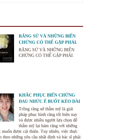
RĂNG SỨ VÀ NHỮNG BIẾN
CHỨNG CÓ THỂ GẶP PHẢI.
RĂNG SỨ VÀ NHỮNG BIẾN
CHỨNG CÓ THỂ GẶP PHẢI.
KHẮC PHỤC BIẾN CHỨNG
ĐAU NHỨC Ê BUỐT KÉO DÀI
KHI LÀM RĂNG SỨ
Trồng răng sứ thẫm mỹ là giải
pháp phục hình răng tốt hiện nay
và được nhiều người lựa chọn để
thẩm mỹ lại hàm răng với những
 muốn được cải thiện. Tuy nhiên, việc thực
n theo những yêu cầu nhất định và bác sĩ phải