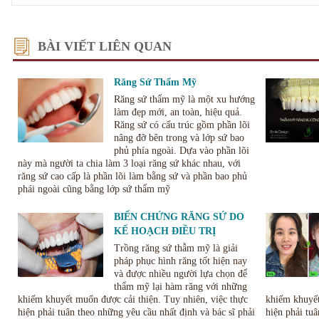
BÀI VIẾT LIÊN QUAN
Răng Sứ Thẩm Mỹ
Răng sứ thẩm mỹ là một xu hướng
làm đẹp mới, an toàn, hiệu quả.
Răng sứ có cấu trúc gồm phần lõi
nâng đỡ bên trong và lớp sứ bao
phủ phía ngoài. Dựa vào phần lõi
này mà người ta chia làm 3 loại răng sứ khác nhau, với
răng sứ cao cấp là phần lõi làm bằng sứ và phần bao phủ
phái ngoài cũng bằng lớp sứ thẩm mỹ
BIẾN CHỨNG RĂNG SỨ DO
KẾ HOẠCH ĐIỀU TRỊ
KHÔNG RÕ RÀNG.
Trồng răng sứ thẫm mỹ là giải
pháp phục hình răng tốt hiện nay
và được nhiều người lựa chọn để
thẩm mỹ lại hàm răng với những
khiếm khuyết muốn được cải thiện. Tuy nhiên, việc thực
khiếm khuyết
hiện phải tuân theo những yêu cầu nhất định và bác sĩ phải
hiện phải tuâ