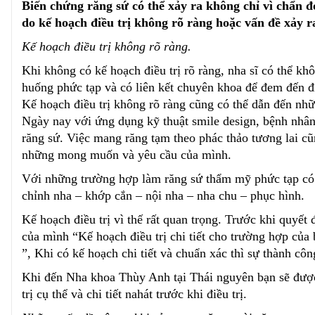
Biến chứng răng sứ có thể xảy ra không chỉ vì chẩn đo
do kế hoạch điều trị không rõ ràng hoặc vấn đề xảy r
Kế hoạch điều trị không rõ ràng
.
Khi không có kế hoạch điều trị rõ ràng, nha sĩ có thể k
huống phức tạp và có liên kết chuyên khoa để đem đến đi
Kế hoạch điều trị không rõ ràng cũng có thể dẫn đến nh
Ngày nay với ứng dụng kỹ thuật smile design, bệnh nhân 
răng sứ. Việc mang răng tạm theo phác thảo tương lai c
những mong muốn và yêu cầu của mình.
Với những trường hợp làm răng sứ thẩm mỹ phức tạp có 
chỉnh nha – khớp cắn – nội nha – nha chu – phục hình.
Kế hoạch điều trị vì thế rất quan trọng. Trước khi quyết 
của mình “Kế hoạch điều trị chi tiết cho trường hợp của 
”, Khi có kế hoạch chi tiết và chuẩn xác thì sự thành côn
Khi đến Nha khoa Thùy Anh tại Thái nguyên bạn sẽ được
trị cụ thể và chi tiết nahát trước khi điều trị.