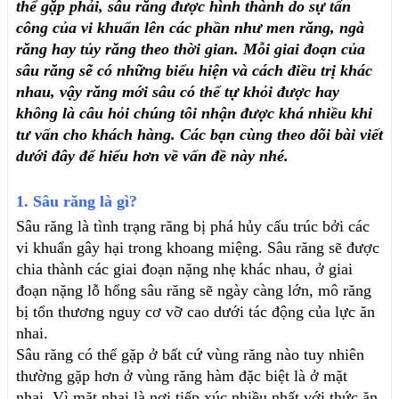
thể gặp phải, sâu răng được hình thành do sự tấn 
công của vi khuẩn lên các phần như men răng, ngà 
răng hay tủy răng theo thời gian. Mỗi giai đoạn của 
sâu răng sẽ có những biểu hiện và cách điều trị khác 
nhau, vậy răng mới sâu có thể tự khỏi được hay 
không là câu hỏi chúng tôi nhận được khá nhiều khi 
tư vấn cho khách hàng. Các bạn cùng theo dõi bài viết 
dưới đây để hiểu hơn về vấn đề này nhé.
1. Sâu răng là gì?
Sâu răng là tình trạng răng bị phá hủy cấu trúc bởi các 
vi khuẩn gây hại trong khoang miệng. Sâu răng sẽ được 
chia thành các giai đoạn nặng nhẹ khác nhau, ở giai 
đoạn nặng lỗ hổng sâu răng sẽ ngày càng lớn, mô răng 
bị tổn thương nguy cơ vỡ cao dưới tác động của lực ăn 
nhai.
Sâu răng có thể gặp ở bất cứ vùng răng nào tuy nhiên 
thường gặp hơn ở vùng răng hàm đặc biệt là ở mặt 
nhai. Vì mặt nhai là nơi tiếp xúc nhiều nhất với thức ăn, 