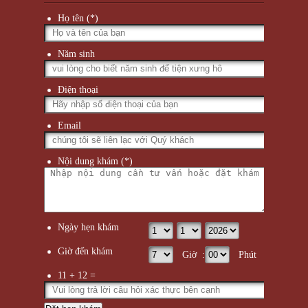
Họ tên (*)
Năm sinh
Điện thoại
Email
Nội dung khám (*)
Ngày hẹn khám
Giờ đến khám
Giờ :
Phút
11 + 12 =