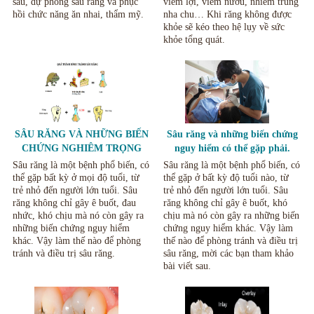
sâu, dự phòng sâu răng và phục
viêm lợi, viêm nướu, nhiễm trùng
hồi chức năng ăn nhai, thẩm mỹ.
nha chu… Khi răng không được
khỏe sẽ kéo theo hệ lụy về sức
khỏe tổng quát.
SÂU RĂNG VÀ NHỮNG BIẾN
Sâu răng và những biến chứng
CHỨNG NGHIÊM TRỌNG
nguy hiểm có thể gặp phải.
CỦA NÓ
Sâu răng là một bệnh phổ biến, có
Sâu răng là một bệnh phổ biến, có
thể gặp bất kỳ ở mọi độ tuổi, từ
thể gặp ở bất kỳ độ tuổi nào, từ
trẻ nhỏ đến người lớn tuổi. Sâu
trẻ nhỏ đến người lớn tuổi. Sâu
răng không chỉ gây ê buốt, đau
răng không chỉ gây ê buốt, khó
nhức, khó chịu mà nó còn gây ra
chịu mà nó còn gây ra những biến
những biến chứng nguy hiểm
chứng nguy hiểm khác. Vậy làm
khác. Vậy làm thế nào để phòng
thế nào để phòng tránh và điều trị
tránh và điều trị sâu răng.
sâu răng, mời các bạn tham khảo
bài viết sau.