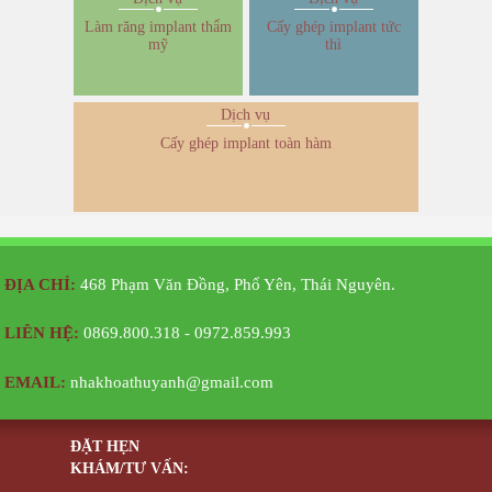
Làm răng implant thẩm
Cấy ghép implant tức
mỹ
thì
Dịch vụ
Cấy ghép implant toàn hàm
ĐỊA CHỈ:
468 Phạm Văn Đồng, Phổ Yên, Thái Nguyên.
LIÊN HỆ:
0869.800.318 - 0972.859.993
EMAIL:
nhakhoathuyanh@gmail.com
ĐẶT HẸN
KHÁM/TƯ VẤN: