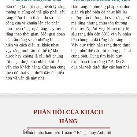
Nguyên
Thái Nguyên
Sâu răng là một dạng bệnh lý răng
Hàn răng là phương pháp khá đơn
miệng ai cũng có thể gặp phải, sâu
giản và phổ biến để phục hồi lại
răng được hình thành do sự tấn
những tổn thương do sâu răng, vỡ
công của vi khuẩn lên các phần
mẻ răng nhưng chưa tổn thương
như men răng, ngà răng hay tủy
đến tủy. Người Việt Nam có tỷ lệ
răng theo thời gian. Mỗi giai đoạn
sâu răng đến đến 80% vì vậy phần
của sâu răng sẽ có những biểu
lớn chúng ta đã từng hàn răng.
hiện và cách điều trị khác nhau,
Vậy quy trình hàn răng được thực
vậy răng mới sâu có thể tự khỏi
hiện như thế nào thì không phải ai
được hay không là câu hỏi chúng
cũng biết. Cùng tìm hiểu quy
tôi nhận được khá nhiều khi tư
trình hàn trám răng từ A đến Z
vấn cho khách hàng. Các bạn cùng
qua bài viết dưới đây các bạn nhé.
theo dõi bài viết dưới đây để hiểu
hơn về vấn đề này nhé.
PHẢN HỒI CỦA KHÁCH
HÀNG
Chỉnh nha hàm trên 1 năm ở Răng Thùy Anh, tôi