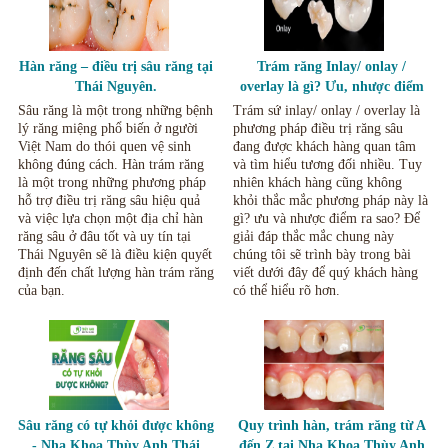
Hàn răng – điều trị sâu răng tại
Trám răng Inlay/ onlay /
Thái Nguyên.
overlay là gì? Ưu, nhược điểm
của phương pháp này - Nha
Sâu răng là một trong những bệnh
Trám sứ inlay/ onlay / overlay là
Khoa Thùy Anh Thái Nguyên
lý răng miệng phổ biến ở người
phương pháp điều trị răng sâu
Việt Nam do thói quen vệ sinh
đang được khách hàng quan tâm
không đúng cách. Hàn trám răng
và tìm hiểu tương đối nhiều. Tuy
là một trong những phương pháp
nhiên khách hàng cũng không
hỗ trợ điều trị răng sâu hiệu quả
khỏi thắc mắc phương pháp này là
và việc lựa chọn một địa chỉ hàn
gì? ưu và nhược điểm ra sao? Để
răng sâu ở đâu tốt và uy tín tại
giải đáp thắc mắc chung này
Thái Nguyên sẽ là điều kiện quyết
chúng tôi sẽ trình bày trong bài
định đến chất lượng hàn trám răng
viết dưới đây để quý khách hàng
của bạn.
có thể hiểu rõ hơn.
Sâu răng có tự khỏi được không
Quy trình hàn, trám răng từ A
- Nha Khoa Thùy Anh Thái
đến Z tại Nha Khoa Thùy Anh