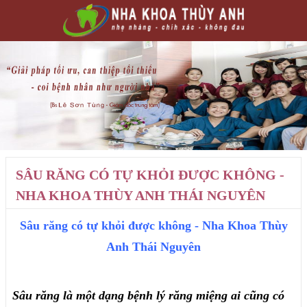
SÂU RĂNG CÓ TỰ KHỎI ĐƯỢC KHÔNG -
NHA KHOA THÙY ANH THÁI NGUYÊN
Sâu răng có tự khỏi được không - Nha Khoa Thùy 
Anh Thái Nguyên
Sâu răng là một dạng bệnh lý răng miệng ai cũng có 