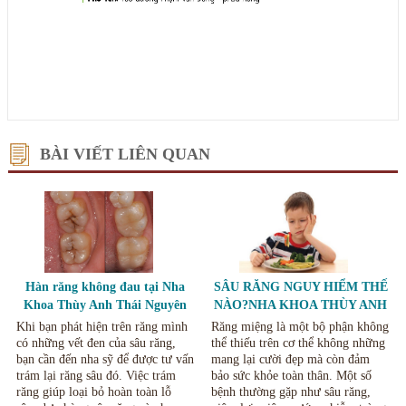
BÀI VIẾT LIÊN QUAN
Hàn răng không đau tại Nha
SÂU RĂNG NGUY HIỂM THẾ
Khoa Thùy Anh Thái Nguyên
NÀO?NHA KHOA THÙY ANH
THÁI NGUYÊN
Khi bạn phát hiện trên răng mình
Răng miệng là một bộ phận không
có những vết đen của sâu răng,
thể thiếu trên cơ thể không những
bạn cần đến nha sỹ để được tư vấn
mang lại cười đẹp mà còn đảm
trám lại răng sâu đó. Việc trám
bảo sức khỏe toàn thân. Một số
răng giúp loại bỏ hoàn toàn lỗ
bệnh thường gặp như sâu răng,