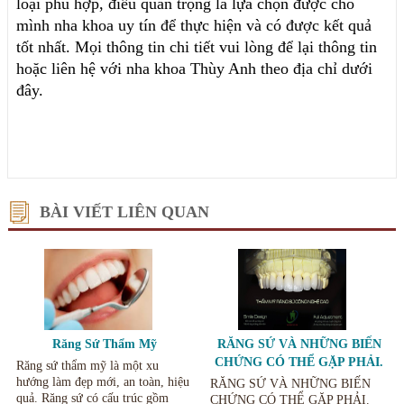
loại phù hợp, điều quan trọng là lựa chọn được cho 
mình nha khoa uy tín để thực hiện và có được kết quả 
tốt nhất. Mọi thông tin chi tiết vui lòng để lại thông tin 
hoặc liên hệ với nha khoa Thùy Anh theo địa chỉ dưới 
đây.
BÀI VIẾT LIÊN QUAN
Răng Sứ Thẩm Mỹ
RĂNG SỨ VÀ NHỮNG BIẾN
CHỨNG CÓ THỂ GẶP PHẢI.
Răng sứ thẩm mỹ là một xu
hướng làm đẹp mới, an toàn, hiệu
RĂNG SỨ VÀ NHỮNG BIẾN
quả. Răng sứ có cấu trúc gồm
CHỨNG CÓ THỂ GẶP PHẢI.