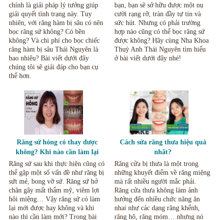
chính là giải pháp lý tưởng giúp
bạn, bạn sẽ sở hữu được một nụ
giải quyết tình trạng này. Tuy
cười rạng rỡ, tràn đầy tự tin và
nhiên, với răng hàm bị sâu có nên
sức hút. Nhưng có phải trường
bọc răng sứ không? Có bền
hợp nào cũng có thể bọc răng sứ
không? Và chi phí cho bọc chiếc
được không? Hãy cùng Nha Khoa
răng hàm bị sâu Thái Nguyên là
Thuỳ Anh Thái Nguyên tìm hiểu
bao nhiêu? Bài viết dưới đây
ở bài viết dưới đây nhé!
chúng tôi sẽ giải đáp cho bạn cụ
thể hơn.
Răng sứ hỏng có thay được
Cách sửa răng thưa hiệu quả
không? Khi nào cần làm lại
nhất?
răng sứ mới Thái Nguyên?
Răng sứ sau khi thực hiện cũng có
Răng cửa bị thưa là một trong
thể gặp một số vấn đề như răng bị
những khuyết điểm về răng miệng
sứt mẻ, bong vỡ sứ. Răng sứ hở
mà rất nhiều người mắc phải.
chân gây mất thẩm mỹ, viêm lợi
Răng cửa thưa không làm ảnh
hôi miệng… Vậy răng sứ có làm
hưởng đến nhiều chức năng ăn
lại mới được hay không và khi
nhai như các dạng răng khểnh,
nào thì cần làm mới? Trong bài
răng hô, răng móm… nhưng nó