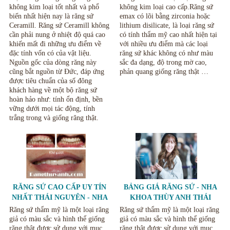
ANH THÁI NGUYÊN
không kim loại tốt nhất và phổ
không kim loại cao cấp.Răng sứ
biến nhất hiện nay là răng sứ
emax có lõi bằng zirconia hoặc
Ceramill. Răng sứ Ceramill không
lithium disilicate, là loại răng sứ
cần phải nung ở nhiệt độ quá cao
có tính thẩm mỹ cao nhất hiện tại
khiến mất đi những ưu điểm về
với nhiều ưu điểm mà các loại
đặc tính vốn có của vật liệu.
răng sứ khác không có như màu
Nguồn gốc của dòng răng này
sắc đa dạng, độ trong mờ cao,
cũng bắt nguồn từ Đức, đáp ứng
phản quang giống răng thật …
được tiêu chuẩn của số đông
khách hàng về một bộ răng sứ
hoàn hảo như: tính ổn định, bền
vững dưới mọi tác động, tính
trắng trong và giống răng thật.
RĂNG SỨ CAO CẤP UY TÍN
BẢNG GIÁ RĂNG SỨ - NHA
NHẤT THÁI NGUYÊN - NHA
KHOA THÙY ANH THÁI
KHOA THÙY ANH
NGUYÊN
Răng sứ thẩm mỹ là một loại răng
Răng sứ thẩm mỹ là một loại răng
giả có màu sắc và hình thể giống
giả có màu sắc và hình thể giống
răng thật được sử dụng với mục
răng thật được sử dụng với mục