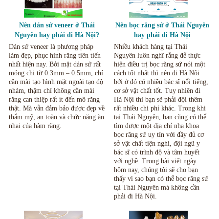
Nên dán sứ veneer ở Thái
Nên bọc răng sứ ở Thái Nguyên
Nguyên hay phải đi Hà Nội?
hay phải đi Hà Nội
Dán sứ veneer là phương pháp
Nhiều khách hàng tại Thái
làm đẹp, phục hình răng tiên tiến
Nguyên luôn nghĩ rằng để thực
nhất hiện nay. Bởi mặt dán sứ rất
hiện điều trị bọc răng sứ nói một
mỏng chỉ từ 0.3mm – 0.5mm, chỉ
cách tốt nhất thì nên đi Hà Nội
cần mài tạo hình mặt ngoài tạo độ
bởi ở đó có nhiều bác sĩ nổi tiếng,
nhám, thậm chí không cần mài
cơ sở vật chất tốt. Tuy nhiên đi
răng can thiệp rất ít đến mô răng
Hà Nội thì bạn sẽ phải đội thêm
thật. Mà vẫn đảm bảo được đẹp về
rất nhiều chi phí khác. Trong khi
thẩm mỹ, an toàn và chức năng ăn
tại Thái Nguyên, bạn cũng có thể
nhai của hàm răng.
tìm được một địa chỉ nha khoa
bọc răng sứ uy tín với đầy đủ cơ
sở vật chất tiện nghi, đội ngũ y
bác sĩ có trình độ và tâm huyết
với nghề. Trong bài viết ngày
hôm nay, chúng tôi sẽ cho bạn
thấy vì sao bạn có thể bọc răng sứ
tại Thái Nguyên mà không cần
phải đi Hà Nội.