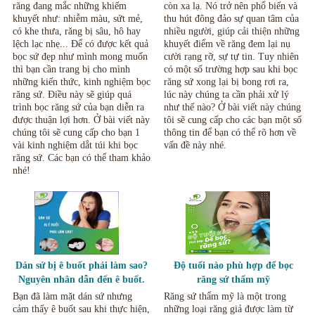
răng đang mắc những khiếm
còn xa lạ. Nó trở nên phổ biến và
khuyết như: nhiễm màu, sứt mẻ,
thu hút đông đảo sự quan tâm của
có khe thưa, răng bị sâu, hô hay
nhiều người, giúp cải thiện những
lệch lạc nhẹ... Để có được kết quả
khuyết điểm về răng đem lại nụ
bọc sứ đẹp như mình mong muốn
cười rạng rỡ, sự tự tin. Tuy nhiên
thì bạn cần trang bị cho mình
có một số trường hợp sau khi bọc
những kiến thức, kinh nghiệm bọc
răng sứ xong lại bị bong rơi ra,
răng sứ. Điều này sẽ giúp quá
lúc này chúng ta cần phải xử lý
trình bọc răng sứ của bạn diễn ra
như thế nào? Ở bài viết này chúng
được thuận lợi hơn. Ở bài viết này
tôi sẽ cung cấp cho các bạn một số
chúng tôi sẽ cung cấp cho bạn 1
thông tin để bạn có thể rõ hơn về
vài kinh nghiệm dắt túi khi bọc
vấn đề này nhé.
răng sứ. Các bạn có thể tham khảo
nhé!
Dán sứ bị ê buốt phải làm sao?
Độ tuổi nào phù hợp để bọc
Nguyên nhân dẫn đến ê buốt.
răng sứ thẩm mỹ
Bạn đã làm mặt dán sứ nhưng
Răng sứ thẩm mỹ là một trong
cảm thấy ê buốt sau khi thực hiện,
những loại răng giả được làm từ