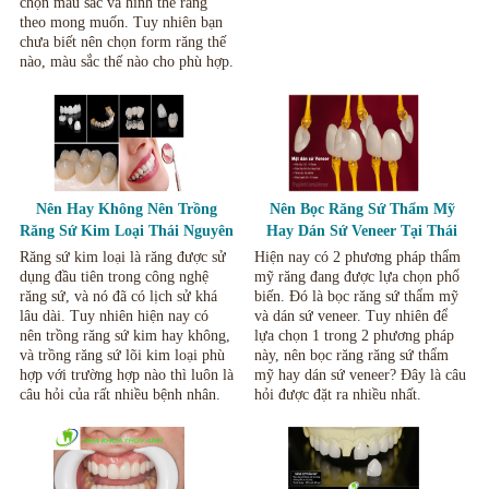
chọn màu sắc và hình thể răng
theo mong muốn. Tuy nhiên bạn
chưa biết nên chọn form răng thế
nào, màu sắc thế nào cho phù hợp.
Nên Hay Không Nên Trồng
Nên Bọc Răng Sứ Thẩm Mỹ
Răng Sứ Kim Loại Thái Nguyên
Hay Dán Sứ Veneer Tại Thái
Nguyên.
Răng sứ kim loại là răng được sử
Hiện nay có 2 phương pháp thẩm
dụng đầu tiên trong công nghệ
mỹ răng đang được lựa chọn phổ
răng sứ, và nó đã có lịch sử khá
biến. Đó là bọc răng sứ thẩm mỹ
lâu dài. Tuy nhiên hiện nay có
và dán sứ veneer. Tuy nhiên để
nên trồng răng sứ kim hay không,
lựa chọn 1 trong 2 phương pháp
và trồng răng sứ lõi kim loại phù
này, nên bọc răng răng sứ thẩm
hợp với trường hợp nào thì luôn là
mỹ hay dán sứ veneer? Đây là câu
câu hỏi của rất nhiều bệnh nhân.
hỏi được đặt ra nhiều nhất.