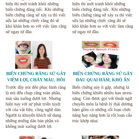
hiện thì mới tránh khỏi những
hiện thì mới tránh khỏi những
biến chứng đáng tiếc. Khi những
biến chứng đáng tiếc. Khi những
biến chứng răng sứ xảy ra thì việc
biến chứng răng sứ xảy ra thì việc
sửa lại những chiếc răng đó sẽ
sửa lại những chiếc răng đó sẽ
khó khăn hơn so với việc làm răng
khó khăn hơn so với việc làm răng
sứ ngay từ đầu.
sứ ngay từ đầu.
BIẾN CHỨNG RĂNG SỨ GÂY
BIẾN CHỨNG RĂNG SỨ GÂY
VIÊM LỢI, CHẢY MÁU, HÔI
ĐAU QUAI HÀM, KHÓ ĂN
MIỆNG VÀ CÁCH KHẮC
NHAI VÀ CÁCH KHẮC PHỤC
Trước đây nói đến phục hình răng
Biến chứng này ít gặp, nhưng là
PHỤC
là nói đến chụp răng toàn phần,
biến chứng khiến nhiều bạn stress
mài sâu xuống dưới lợi. Nhưng
nặng. Còn được gọi với thuật ngữ
hiện nay với sự phát triển tuyệt
chuyên môn là bệnh lý thái dương
vời của vật liệu, công nghệ dán.
hàm gồm có những rối loạn chức
Người ta khuyến khích sử dụng
năng hay nặng hơn là rối loạn cấu
những miếng dán bán phần và
trúc khớp nhai.
không mài xuống dưới lợi.