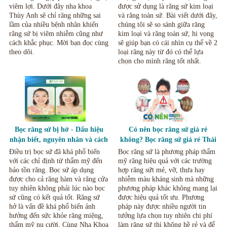
viêm lợi. Dưới đây nha khoa
được sử dụng là răng sứ kim loại
Thùy Anh sẽ chỉ răng những sai
và răng toàn sứ. Bài viết dưới đây,
lầm của nhiều bệnh nhân khiến
chúng tôi sẽ so sánh giữa răng
răng sứ bị viêm nhiễm cũng như
kim loại và răng toàn sứ, hi vọng
cách khắc phục. Mời bạn đọc cùng
sẽ giúp bạn có cái nhìn cụ thể về 2
theo dõi.
loại răng này từ đó có thể lựa
chọn cho mình răng tốt nhất.
Bọc răng sứ bị hở - Dấu hiệu
Có nên bọc răng sứ giá rẻ
nhận biết, nguyên nhân và cách
không? Bọc răng sứ giá rẻ Thái
khắc phục Nha Khoa Thùy Anh
Nguyên
Điều trị bọc sứ đã khá phổ biến
Bọc răng sứ là phương pháp thẩm
Thái Nguyên
với các chỉ định từ thẩm mỹ đến
mỹ răng hiệu quả với các trường
bảo tồn răng. Bọc sứ áp dụng
hợp răng sứt mẻ, vỡ, thưa hay
được cho cả răng hàm và răng cửa
nhiễm màu kháng sinh mà những
tuy nhiên không phải lúc nào bọc
phương pháp khác không mang lại
sứ cũng có kết quả tốt. Răng sứ
được hiệu quả tốt ưu. Phương
hở là vấn đề khá phổ biến ảnh
pháp này được nhiều người tin
hưởng đến sức khỏe răng miệng,
tưởng lựa chọn tuy nhiên chi phí
thẩm mỹ nụ cười. Cùng Nha Khoa
làm răng sứ thì không hề rẻ và để