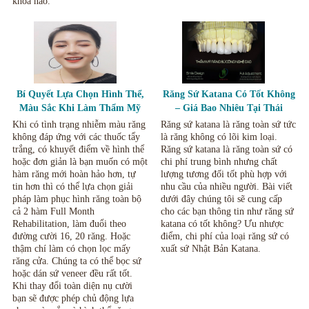
khoa nào.
Bí Quyết Lựa Chọn Hình Thể,
Răng Sứ Katana Có Tốt Không
Màu Sắc Khi Làm Thẩm Mỹ
– Giá Bao Nhiêu Tại Thái
Răng Sứ, Mặt Dán Sứ Veneer.
Nguyên.
Khi có tình trạng nhiễm màu răng
Răng sứ katana là răng toàn sứ tức
không đáp ứng với các thuốc tẩy
là răng không có lõi kim loại.
trắng, có khuyết điểm về hình thể
Răng sứ katana là răng toàn sứ có
hoặc đơn giản là bạn muốn có một
chi phí trung bình nhưng chất
hàm răng mới hoàn hảo hơn, tự
lượng tương đối tốt phù hợp với
tin hơn thì có thể lựa chọn giải
nhu cầu của nhiều người. Bài viết
pháp làm phục hình răng toàn bộ
dưới đây chúng tôi sẽ cung cấp
cả 2 hàm Full Month
cho các bạn thông tin như răng sứ
Rehabilitation, làm đuổi theo
katana có tốt không? Ưu nhược
đường cười 16, 20 răng. Hoặc
điểm, chi phí của loại răng sứ có
thậm chí làm có chọn lọc mấy
xuất sứ Nhật Bản Katana.
răng cửa. Chúng ta có thể bọc sứ
hoặc dán sứ veneer đều rất tốt.
Khi thay đổi toàn diện nụ cười
bạn sẽ được phép chủ động lựa