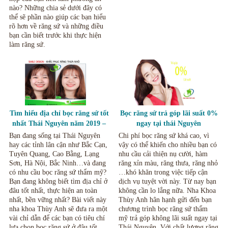
nào? Những chia sẻ dưới đây có
thể sẽ phần nào giúp các bạn hiểu
rõ hơn về răng sứ và những điều
bạn cần biết trước khi thực hiện
làm răng sứ.
Tìm hiểu địa chỉ bọc răng sứ tốt
Bọc răng sứ trả góp lãi suất 0%
nhất Thái Nguyên năm 2019 –
ngay tại thái Nguyên
2020
Bạn đang sống tại Thái Nguyên
Chi phí bọc răng sứ khá cao, vì
hay các tỉnh lân cận như Bắc Cạn,
vậy có thể khiến cho nhiều bạn có
Tuyên Quang, Cao Bằng, Lạng
nhu cầu cải thiện nụ cười, hàm
Sơn, Hà Nội, Bắc Ninh…và đang
răng xỉn màu, răng thưa, răng nhỏ
có nhu cầu bọc răng sứ thẩm mỹ?
…khó khăn trong việc tiếp cận
Bạn đang không biết tìm địa chỉ ở
dịch vụ tuyệt vời này. Từ nay bạn
đâu tốt nhất, thực hiện an toàn
không cần lo lắng nữa. Nha Khoa
nhất, bền vững nhất? Bài viết này
Thùy Anh hân hạnh gửi đến bạn
nha khoa Thùy Anh sẽ đưa ra một
chương trình bọc răng sứ thẩm
vài chỉ dẫn để các bạn có tiêu chí
mỹ trả góp không lãi suất ngay tại
lựa chọn bọc răng sứ ở đâu tốt
Thái Nguyên. Với chất lượng răng