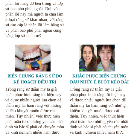
phần lõi nâng đỡ bên trong và lớp
sứ bao phủ phía ngoài. Dựa vào
phần lõi này mà người ta chia làm
3 loại răng sứ khác nhau, với răng
sứ cao cấp là phần lõi làm bằng sứ
và phần bao phủ phái ngoài cũng
bằng lớp sứ thẩm mỹ
BIẾN CHỨNG RĂNG SỨ DO
KHẮC PHỤC BIẾN CHỨNG
KẾ HOẠCH ĐIỀU TRỊ
ĐAU NHỨC Ê BUỐT KÉO DÀI
KHÔNG RÕ RÀNG.
KHI LÀM RĂNG SỨ
Trồng răng sứ thẫm mỹ là giải
Trồng răng sứ thẫm mỹ là giải
pháp phục hình răng tốt hiện nay
pháp phục hình răng tốt hiện nay
và được nhiều người lựa chọn để
và được nhiều người lựa chọn để
thẩm mỹ lại hàm răng với những
thẩm mỹ lại hàm răng với những
khiếm khuyết muốn được cải
khiếm khuyết muốn được cải
thiện. Tuy nhiên, việc thực hiện
thiện. Tuy nhiên, việc thực hiện
phải tuân theo những yêu cầu nhất
phải tuân theo những yêu cầu nhất
định và bác sĩ phải có chuyên môn
định và bác sĩ phải có chuyên môn
và kinh nghiệm nhiều năm thực
và kinh nghiệm nhiều năm thực