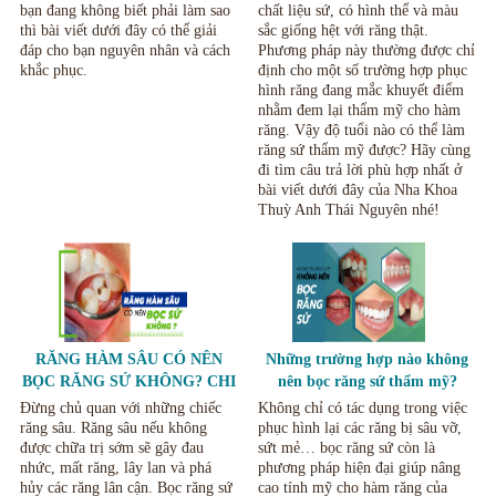
bạn đang không biết phải làm sao
chất liệu sứ, có hình thể và màu
thì bài viết dưới đây có thể giải
sắc giống hệt với răng thật.
đáp cho bạn nguyên nhân và cách
Phương pháp này thường được chỉ
khắc phục.
định cho một số trường hợp phục
hình răng đang mắc khuyết điểm
nhằm đem lại thẩm mỹ cho hàm
răng. Vậy độ tuổi nào có thể làm
răng sứ thẩm mỹ được? Hãy cùng
đi tìm câu trả lời phù hợp nhất ở
bài viết dưới đây của Nha Khoa
Thuỳ Anh Thái Nguyên nhé!
RĂNG HÀM SÂU CÓ NÊN
Những trường hợp nào không
BỌC RĂNG SỨ KHÔNG? CHI
nên bọc răng sứ thẩm mỹ?
PHÍ BỌC RĂNG SÂU THÁI
Đừng chủ quan với những chiếc
Không chỉ có tác dụng trong việc
NGUYÊN LÀ BAO NHIÊU?
răng sâu. Răng sâu nếu không
phục hình lại các răng bị sâu vỡ,
được chữa trị sớm sẽ gây đau
sứt mẻ… bọc răng sứ còn là
nhức, mất răng, lây lan và phá
phương pháp hiện đại giúp nâng
hủy các răng lân cận. Bọc răng sứ
cao tính mỹ cho hàm răng của