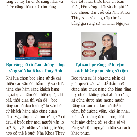
răng và lấy lại chức năng nhai và
đâu tốt nhất, thực hiện an toàn
chức năng thẩm mỹ cho răng.
nhất, bền vững nhất và chi phí là
bao nhiêu. Bài viết của Nha Khoa
Thùy Anh sẽ cung cấp cho bạn
bảng giá răng sứ tại Thái Nguyên.
Bọc răng sứ có đau không – bọc
Tại sao bọc răng sứ bị cộm –
răng sứ Nha Khoa Thùy Anh
cách khắc phục răng sứ cộm
Thái Nguyên.
Thái Nguyên.
Khi lựa chọn bọc răng sứ để cải
Bọc răng sứ là phương pháp để
thiện các vấn đề thẩm mỹ và chức
giải quyết các vấn để thẩm mỹ
năng cho hàm răng khách hàng
cũng như chức năng cho hàm răng
ngoài quan tâm đến hiệu quả, chi
tuy nhiên không phải ai làm răng
phí, thời gian thì vấn đề “ bọc
sứ cũng được như mong muốn.
răng sứ có đau không” là vấn bất
Răng sứ sau khi làm có thể bị
cứ khách hàng nào cũng quan
cộm, hở đường viền, khó ăn nhai,
tâm. Vậy thực chất bọc răng sứ có
màu sắc không đều. Trong bài
đau, ê buốt như mọi người vẫn lo
viết này chúng tôi sẽ chia sẻ về
sợ? Nguyên nhân và những trường
răng sứ cộm nguyên nhân và cách
hợp có thể ê buốt Nha Khoa Thùy
khắc phục.