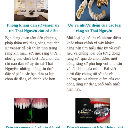
Phòng khám dán sứ veneer uy
Ưu và nhược điểm của các loại
tín Thái Nguyên cần có điều
răng sứ Thái Nguyên.
kiện gì?
Bạn đang quan tâm đến phương
Mỗi loại lại có ưu và nhược điểm
pháp thẩm mỹ răng bằng mặt dán
khác nhau chính vì vậy khách
sứ veneer để cải thiện tình trạng
hàng nên tìm hiểu thật kỹ về chất
răng xỉn màu, sứt mẻ, răng thưa...
liệu và chủng loại của từng dòng
nhưng bạn chưa biết lựa chọn địa
răng sứ, qua đó chọn được một
chỉ nào dán sứ uy tín tại Thái
dòng răng sứ phù hợp với nhu cầu
Nguyên, những thông tin dưới
và tài chính của mình. Bài viết
đây sẽ giúp các bạn đưa ra lựa
dưới đây chúng tôi sẽ nói về
chọn dễ dàng và chính xác hơn.
những ưu và nhược điểm của các
dòng răng sứ đang phổ biến nhất
hiện nay.
Dán sứ veneer giá rẻ, ưu đãi tại
Dán sứ veneer có bền không, chi