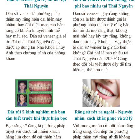
Thái Nguyên
phí bao nhiêu tại Thái Nguyên
năm 2020
Dán sứ veneer là phương pháp
Dán sứ veneer ngày càng không
thẩm mỹ răng hiện đại hiện nay
còn xa lạ khi được đánh giá là
nhằm thay đổi diện mạo cho hàm
phương pháp thẩm mỹ răng bảo
răng có khiếm khuyết hình thể
tồn tối đa mô răng thật, không
hay màu sắc. Dán sứ veneer giá rẻ
mài nhỏ hay lấy tủy răng, không
ưu đãi nhất Thái Nguyên đang
đau nhức hay ê buốt… Vậy thực
được áp dụng tại Nha Khoa Thùy
tế dán sứ veneer là gì? Có bên
Anh theo chương trình của phòng
không? Chi phí là bao nhiêu tại
khám.
Thái Nguyên năm 2020? Cùng
theo dõi bài viết dưới đây để tìm
hiểu cụ thể hơn nhé.
Dắt túi 5 kinh nghiệm mà bạn
Răng sứ rớt ra ngoài - Nguyên
cần biết trước khi thực hiện bọc
nhân, cách khắc phục và xử lý
răng sứ
an toàn?
Bọc răng sứ đang là phương pháp
Với mong muốn có một hàm răng
tuyệt vời được rất nhiều khách
trắng sáng, đều đẹp thì phương
hàng lựa chọn để cải thiện hàm
pháp thẩm mỹ răng sứ đã không