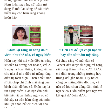
trong nghành nha khoa. Tại Việt
Nam hiện nay răng sứ thẩm mỹ
đang là một làn sóng để cải thiện
thẩm mỹ cho hàm răng không
hoàn hảo.
Chữa lại răng sứ hỏng do bị
9 Tiêu chí để lựa chọn bọc sứ
viêm như thế nào, có nguy hiểm
hay dán sứ thẩm mỹ răng.
không?
Hiện nay khi mà việc điều trị răng
Cả chụp răng và mặt dán sứ
sứ diễn ra tương đối nhanh, chỉ 2-
Veneer đều được sử dụng rất rộng
5 ngày là hoàn thiện, không vất vả
rãi trong thẩm mỹ nụ cười. Được
cho nha sĩ như điều trị niềng răng,
chỉ định trong những trường hợp
điều trị toàn diện… nên nhiều nha
tương đối gần nhau. Tuy nhiên
sĩ bất chấp chỉ định mài răng của
cũng có những điều đặc thù, và
bệnh nhân để bọc sứ. Điều này là
nếu có lựa chọn đúng đắn, tinh tế
rất nguy hiểm. Các bạn cần phải
bạn sẽ có 1 sản phẩm phù hợp với
biết hết tất cả những nguy cơ có
kết quả dự đoán được.
thể xẩy ra trên hàm răng của mình
khi lựa chọn bất cứ dịch vụ nha