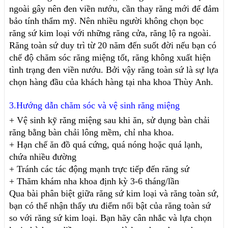
ngoài gây nên đen viền nướu, cần thay răng mới để đảm 
bảo tính thẩm mỹ. Nên nhiều người không chọn bọc 
răng sứ kim loại với những răng cửa, răng lộ ra ngoài.
Răng toàn sứ duy trì từ 20 năm đến suốt đời nếu bạn có 
chế độ chăm sóc răng miệng tốt, răng không xuất hiện 
tình trạng đen viền nướu. Bởi vậy răng toàn sứ là sự lựa 
chọn hàng đầu của khách hàng tại nha khoa Thùy Anh. 
3.Hướng dẫn chăm sóc và vệ sinh răng miệng 
+ Vệ sinh kỹ răng miệng sau khi ăn, sử dụng bàn chải 
răng bằng bàn chải lông mềm, chỉ nha khoa.
+ Hạn chế ăn đồ quá cứng, quá nóng hoặc quá lạnh, 
chứa nhiều đường
+ Tránh các tác động mạnh trực tiếp đến răng sứ
+ Thăm khám nha khoa định kỳ 3-6 tháng/lần
Qua bài phân biệt giữa răng sứ kim loại và răng toàn sứ, 
bạn có thể nhận thấy ưu điểm nổi bật của răng toàn sứ 
so với răng sứ kim loại. Bạn hãy cân nhắc và lựa chọn 