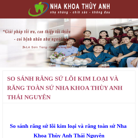
SO SÁNH RĂNG SỨ LÕI KIM LOẠI VÀ
RĂNG TOÀN SỨ NHA KHOA THÙY ANH
THÁI NGUYÊN
So sánh răng sứ lõi kim loại và răng toàn sứ Nha 
Khoa Thùy Anh Thái Nguyên