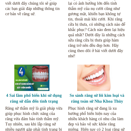
viết dưới đây chúng tôi sẽ giúp
lại có ảnh hưởng lớn đến tính
các bạn giải đáp những thông tin
thẩm mỹ của nụ cười cũng như
cơ bản về răng sứ.
gương mặt, khiến bạn không tự
tin, thoải mái khi cười. Khi răng
cửa bị thưa, có những cách nào để
khắc phục? Cách nào đem lại hiệu
quả nhất? Dưới đây là những cách
sửa răng cửa bị thưa giúp hàm
răng trở nên đều đẹp hơn. Hãy
cùng theo dõi ở bài viết dưới đây
nhé!
4 Sai lầm phổ biến khi sử dụng
So sánh răng sứ lõi kim loại và
răng sứ dẫn đến tình trạng
răng toàn sứ Nha Khoa Thùy
viêm nhiễm
Anh Thái Nguyên
Răng sứ thẩm mỹ là giải pháp vừa
Phục hình răng sứ đang là xu
giúp phục hình chức năng của
hướng phổ biến hiện nay của
răng vừa đảm bảo tính thẩm mỹ.
nhiều khách hàng có nhu cầu làm
Tuy nhiên, sau khi lắp răng sứ
đẹp và bảo vệ sức khỏe răng
nhiều người gặp phải tình trạng bị
miệng. Hiện nay có 2 loại răng sứ