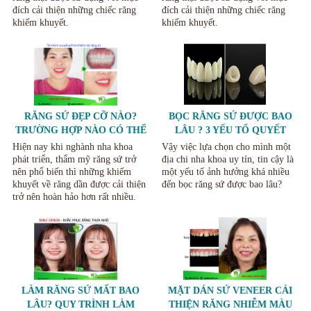
đích cải thiện những chiếc răng
đích cải thiện những chiếc răng
khiếm khuyết.
khiếm khuyết.
RĂNG SỨ ĐẸP CỠ NÀO?
BỌC RĂNG SỨ ĐƯỢC BAO
TRƯỜNG HỢP NÀO CÓ THỂ
LÂU ? 3 YẾU TỐ QUYẾT
BỌC SỨ THẨM MỸ HIỆU
ĐỊNH TUỔI THỌ RĂNG SỨ.
Hiện nay khi nghành nha khoa
Vậy việc lựa chọn cho mình một
QUẢ.
phát triển, thẩm mỹ răng sứ trở
địa chi nha khoa uy tín, tin cậy là
nên phổ biến thì những khiếm
một yếu tố ảnh hưởng khá nhiều
khuyết về răng dần được cải thiện
đến bọc răng sứ được bao lâu?
trở nên hoàn hảo hơn rất nhiều.
LÀM RĂNG SỨ MẤT BAO
MẶT DÁN SỨ VENEER CẢI
LÂU? QUY TRÌNH LÀM
THIỆN RĂNG NHIỄM MÀU