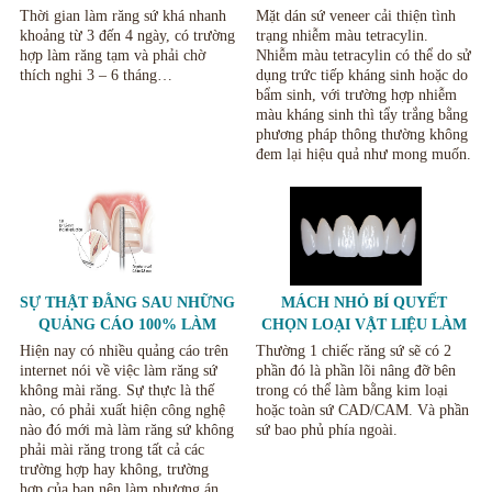
RĂNG SỨ.
TETRACYCLIN
Thời gian làm răng sứ khá nhanh
Mặt dán sứ veneer cải thiện tình
khoảng từ 3 đến 4 ngày, có trường
trạng nhiễm màu tetracylin.
hợp làm răng tạm và phải chờ
Nhiễm màu tetracylin có thể do sử
thích nghi 3 – 6 tháng…
dụng trức tiếp kháng sinh hoặc do
bẩm sinh, với trường hợp nhiễm
màu kháng sinh thì tẩy trắng bằng
phương pháp thông thường không
đem lại hiệu quả như mong muốn.
SỰ THẬT ĐẰNG SAU NHỮNG
MÁCH NHỎ BÍ QUYẾT
QUẢNG CÁO 100% LÀM
CHỌN LOẠI VẬT LIỆU LÀM
RĂNG SỨ KHÔNG MÀI
BỌC RĂNG NÊN CHỌN LOẠI
Hiện nay có nhiều quảng cáo trên
Thường 1 chiếc răng sứ sẽ có 2
RĂNG.
RĂNG NÀO CHO PHÙ HỢP.
internet nói về việc làm răng sứ
phần đó là phần lõi nâng đỡ bên
không mài răng. Sự thực là thế
trong có thể làm bằng kim loại
nào, có phải xuất hiện công nghệ
hoặc toàn sứ CAD/CAM. Và phần
nào đó mới mà làm răng sứ không
sứ bao phủ phía ngoài.
phải mài răng trong tất cả các
trường hợp hay không, trường
hợp của bạn nên làm phương án