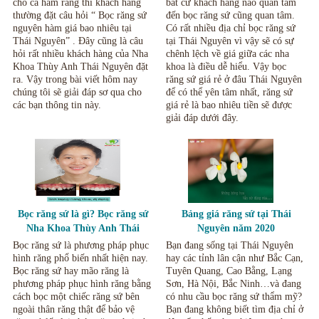
cho cả hàm răng thì khách hàng
bất cứ khách hàng nào quan tâm
thường đặt câu hỏi “ Bọc răng sứ
đến bọc răng sứ cũng quan tâm.
nguyên hàm giá bao nhiêu tại
Có rất nhiều địa chỉ bọc răng sứ
Thái Nguyên” . Đây cũng là câu
tại Thái Nguyên vì vậy sẽ có sự
hỏi rất nhiều khách hàng của Nha
chênh lệch về giá giữa các nha
Khoa Thùy Anh Thái Nguyên đặt
khoa là điều dễ hiểu. Vậy bọc
ra. Vậy trong bài viết hôm nay
răng sứ giá rẻ ở đâu Thái Nguyên
chúng tôi sẽ giải đáp sơ qua cho
để có thể yên tâm nhất, răng sứ
các bạn thông tin này.
giá rẻ là bao nhiêu tiền sẽ được
giải đáp dưới đây.
Bọc răng sứ là gì? Bọc răng sứ
Bảng giá răng sứ tại Thái
Nha Khoa Thùy Anh Thái
Nguyên năm 2020
Nguyên.
Bọc răng sứ là phương pháp phục
Bạn đang sống tại Thái Nguyên
hình răng phổ biến nhất hiện nay.
hay các tỉnh lân cận như Bắc Cạn,
Bọc răng sứ hay mão răng là
Tuyên Quang, Cao Bằng, Lạng
phương pháp phục hình răng bằng
Sơn, Hà Nội, Bắc Ninh…và đang
cách bọc một chiếc răng sứ bên
có nhu cầu bọc răng sứ thẩm mỹ?
ngoài thân răng thật để bảo vệ
Bạn đang không biết tìm địa chỉ ở