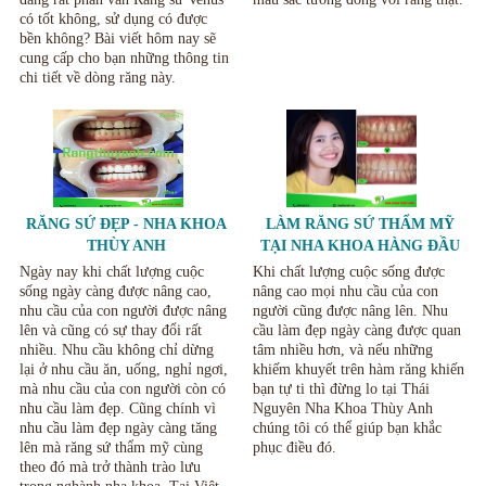
có tốt không, sử dụng có được
bền không? Bài viết hôm nay sẽ
cung cấp cho bạn những thông tin
chi tiết về dòng răng này.
RĂNG SỨ ĐẸP - NHA KHOA
LÀM RĂNG SỨ THẨM MỸ
THÙY ANH
TẠI NHA KHOA HÀNG ĐẦU
TẠI THÁI NGUYÊN.
Ngày nay khi chất lượng cuộc
Khi chất lượng cuộc sống được
sống ngày càng được nâng cao,
nâng cao mọi nhu cầu của con
nhu cầu của con người được nâng
người cũng được nâng lên. Nhu
lên và cũng có sự thay đổi rất
cầu làm đẹp ngày càng được quan
nhiều. Nhu cầu không chỉ dừng
tâm nhiều hơn, và nếu những
lại ở nhu cầu ăn, uống, nghỉ ngơi,
khiếm khuyết trên hàm răng khiến
mà nhu cầu của con người còn có
bạn tự ti thì đừng lo tại Thái
nhu cầu làm đẹp. Cũng chính vì
Nguyên Nha Khoa Thùy Anh
nhu cầu làm đẹp ngày càng tăng
chúng tôi có thể giúp bạn khắc
lên mà răng sứ thẩm mỹ cùng
phục điều đó.
theo đó mà trở thành trào lưu