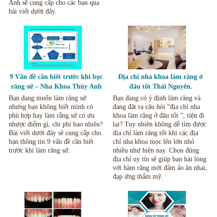
Anh sẽ cung cấp cho các bạn qua
bài viết dười đây.
9 Vấn đề cần biết trước khi bọc
Địa chỉ nha khoa làm răng ở
răng sứ – Nha Khoa Thùy Anh
đâu tốt Thái Nguyên.
Thái Nguyên
Bạn đang muốn làm răng sứ
Bạn đang có ý định làm răng và
nhưng bạn không biết mình có
đang đặt ra câu hỏi “địa chỉ nha
phù hợp hay làm rắng sứ có ưu
khoa làm răng ở đâu tốt ”, tiện đi
nhược điểm gì, chi phí bao nhiêu?
lại? Tuy nhiên không dễ tìm được
Bài viết dưới đây sẽ cung cấp cho
địa chỉ làm răng tốt khi các địa
bạn thông tin 9 vấn đề cần biết
chỉ nha khoa mọc lên lớn nhỏ
trước khi làm răng sứ.
nhiều như hiện nay. Chọn đúng
địa chỉ uy tín sẽ giúp bạn hài lòng
với hàm răng mới đảm ảo ăn nhai,
đạp ứng thẩm mỹ.