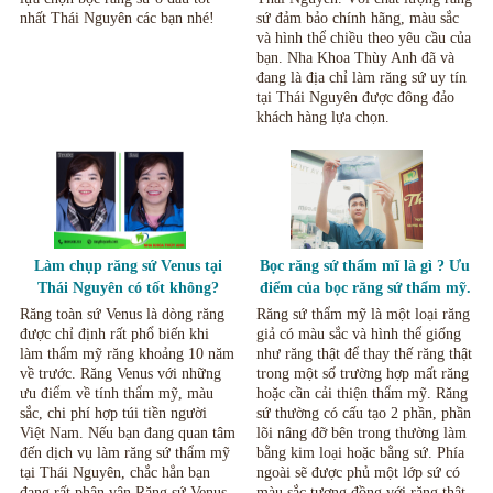
nhất Thái Nguyên các bạn nhé!
sứ đảm bảo chính hãng, màu sắc
và hình thể chiều theo yêu cầu của
bạn. Nha Khoa Thùy Anh đã và
đang là địa chỉ làm răng sứ uy tín
tại Thái Nguyên được đông đảo
khách hàng lựa chọn.
Làm chụp răng sứ Venus tại
Bọc răng sứ thẩm mĩ là gì ? Ưu
Thái Nguyên có tốt không?
điểm của bọc răng sứ thẩm mỹ.
Những lưu ý khi sử dụng
Răng toàn sứ Venus là dòng răng
Răng sứ thẩm mỹ là một loại răng
được chỉ định rất phổ biến khi
giả có màu sắc và hình thể giống
làm thẩm mỹ răng khoảng 10 năm
như răng thật để thay thế răng thật
về trước. Răng Venus với những
trong một số trường hợp mất răng
ưu điểm về tính thẩm mỹ, màu
hoặc cần cải thiện thẩm mỹ. Răng
sắc, chi phí hợp túi tiền người
sứ thường có cấu tạo 2 phần, phần
Việt Nam. Nếu bạn đang quan tâm
lõi nâng đỡ bên trong thường làm
đến dịch vụ làm răng sứ thẩm mỹ
bằng kim loại hoặc bằng sứ. Phía
tại Thái Nguyên, chắc hẳn bạn
ngoài sẽ được phủ một lớp sứ có
đang rất phân vân Răng sứ Venus
màu sắc tương đồng với răng thật.