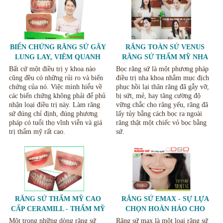
BIẾN CHỨNG RĂNG SỨ GÂY
RĂNG TOÀN SỨ VENUS
LUNG LAY, VIÊM QUANH
RĂNG SỨ THẨM MỸ NHA
RĂNG VÀ NỨT VỠ RĂNG SỨ
KHOA THÙY ANH THÁI
Bất cứ một điều trị y khoa nào
Bọc răng sứ là một phương pháp
NGUYÊN
cũng đều có những rủi ro và biến
điều trị nha khoa nhằm mục địch
chứng của nó. Việc mình hiểu về
phục hồi lại thân răng đã gẫy vỡ,
các biến chứng không phải để phủ
bị sứt, mẻ, hay tăng cường độ
nhận loại điều trị này. Làm răng
vững chắc cho răng yếu, răng đã
sứ đúng chỉ định, đúng phương
lấy tủy bằng cách bọc ra ngoài
pháp có tuổi thọ vĩnh viễn và giá
răng thật một chiếc vỏ bọc bằng
trị thẩm mỹ rất cao.
sứ.
RĂNG SỨ THẨM MỸ CAO
RĂNG SỨ EMAX - SỰ LỰA
CẤP CERAMILL - THẨM MỸ
CHỌN HOÀN HẢO CHO
RĂNG TẠI NHA KHOA THÙY
THẨM MỸ RĂNG SỨ
Một trong những dòng răng sứ
Răng sứ max là một loại răng sứ