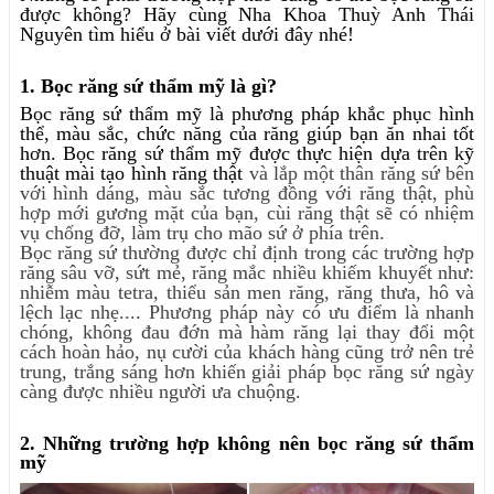
được không? Hãy cùng Nha Khoa Thuỳ Anh Thái
Nguyên tìm hiểu ở bài viết dưới đây nhé!
1. Bọc răng sứ thẩm mỹ là gì?
Bọc răng sứ thẩm mỹ là phương pháp khắc phục hình
thể, màu sắc, chức năng của răng giúp bạn ăn nhai tốt
hơn. Bọc răng sứ thẩm mỹ được thực hiện dựa trên kỹ
thuật mài tạo hình răng thật
và lắp một thân răng sứ bên
với hình dáng, màu sắc tương đồng với răng thật, phù
hợp mới gương mặt của bạn, cùi răng thật sẽ có nhiệm
vụ chống đỡ, làm trụ cho mão sứ ở phía trên.
Bọc răng sứ thường được chỉ định trong các trường hợp
răng sâu vỡ, sứt mẻ, răng mắc nhiều khiếm khuyết như:
nhiễm màu tetra, thiểu sản men răng, răng thưa, hô và
lệch lạc nhẹ.... Phương pháp này có ưu điểm là nhanh
chóng, không đau đớn mà hàm răng lại thay đổi một
cách hoàn hảo, nụ cười của khách hàng cũng trở nên trẻ
trung, trắng sáng hơn khiến giải pháp bọc răng sứ ngày
càng được nhiều người ưa chuộng.
2. Những trường hợp không nên bọc răng sứ thẩm
mỹ