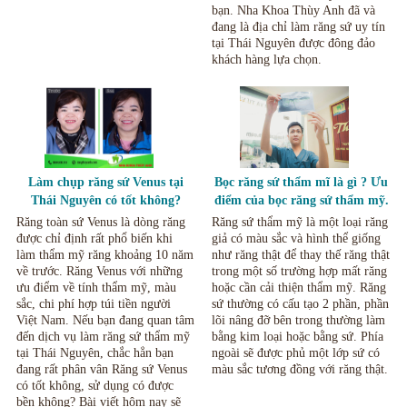
bạn. Nha Khoa Thùy Anh đã và
đang là địa chỉ làm răng sứ uy tín
tại Thái Nguyên được đông đảo
khách hàng lựa chọn.
Làm chụp răng sứ Venus tại
Bọc răng sứ thẩm mĩ là gì ? Ưu
Thái Nguyên có tốt không?
điểm của bọc răng sứ thẩm mỹ.
Những lưu ý khi sử dụng
Răng toàn sứ Venus là dòng răng
Răng sứ thẩm mỹ là một loại răng
được chỉ định rất phổ biến khi
giả có màu sắc và hình thể giống
làm thẩm mỹ răng khoảng 10 năm
như răng thật để thay thế răng thật
về trước. Răng Venus với những
trong một số trường hợp mất răng
ưu điểm về tính thẩm mỹ, màu
hoặc cần cải thiện thẩm mỹ. Răng
sắc, chi phí hợp túi tiền người
sứ thường có cấu tạo 2 phần, phần
Việt Nam. Nếu bạn đang quan tâm
lõi nâng đỡ bên trong thường làm
đến dịch vụ làm răng sứ thẩm mỹ
bằng kim loại hoặc bằng sứ. Phía
tại Thái Nguyên, chắc hẳn bạn
ngoài sẽ được phủ một lớp sứ có
đang rất phân vân Răng sứ Venus
màu sắc tương đồng với răng thật.
có tốt không, sử dụng có được
bền không? Bài viết hôm nay sẽ