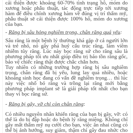
cải thiện được khoảng 60-70% tình trạng hô, móm do
xương hoặc phẫu thuật, tác động trực tiếp tới xương
hàm để điều chỉnh xương hàm về đúng vị trí thẩm mỹ,
phẫu thuật sẽ cải thiện được 100% hô, móm do xương
của bạn.
-
Răng bị sâu hỏng nghiêm trọng, chân răng quá yếu
:
Sâu răng là một bệnh lý thường khá gặp ở cả người lớn
và trẻ nhỏ, nó gây phá huỷ cấu trúc răng, làm viêm
nhiễm tủy răng. Lúc này bọc răng sứ cho răng sâu là
phương pháp tối ưu nhất giúp điều trị bảo tồn răng gốc,
bảo vệ chiếc răng thật được chắc chắn hơn.
Tuy nhiên có những trường hợp răng bị sâu nghiêm
trọng, chân răng đã bị yếu, lung lay quá nhiều, hoặc
khoảng sinh học đang có vấn đề nghiêm trọng… thì lúc
này việc nhổ bỏ răng và trồng lại răng mới bằng
phương pháp implant sẽ là giải pháp tốt nhất cho bạn
thay vì bọc răng sứ.
-
Răng bị gãy, vỡ chỉ còn chân răng
:
Có nhiều nguyên nhân khiến răng của bạn bị gãy, vỡ: có
thể là do bị đập hoặc do bệnh lý răng miệng. Không chỉ
gây mất thẩm mỹ nụ cười cho bạn, việc ăn nhai cũng có
thể bị ảnh hưởng, suy giảm, thậm chí gây đau nhức cho