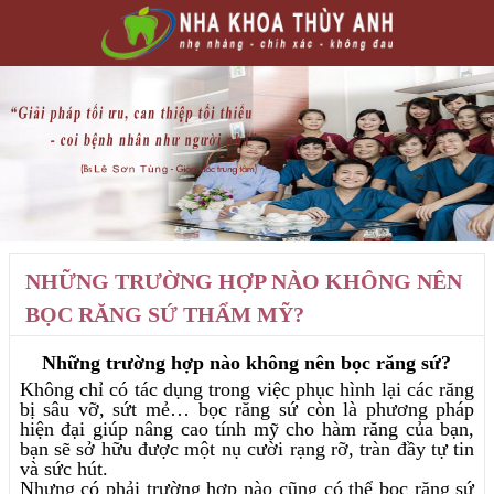
NHỮNG TRƯỜNG HỢP NÀO KHÔNG NÊN
BỌC RĂNG SỨ THẨM MỸ?
Những trường hợp nào không nên bọc răng sứ?
Không chỉ có tác dụng trong việc phục hình lại các răng
bị sâu vỡ, sứt mẻ… bọc răng sứ còn là phương pháp
hiện đại giúp nâng cao tính mỹ cho hàm răng của bạn,
bạn sẽ sở hữu được một nụ cười rạng rỡ, tràn đầy tự tin
và sức hút.
Nhưng có phải trường hợp nào cũng có thể bọc răng sứ