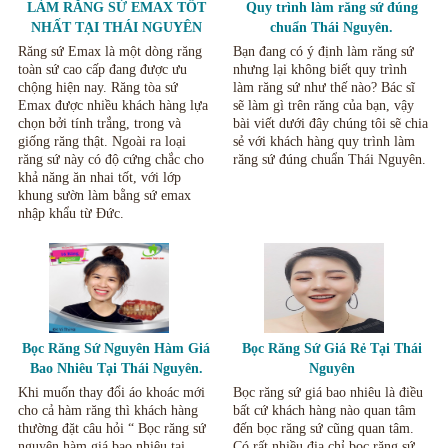
LÀM RĂNG SỨ EMAX TỐT
Quy trình làm răng sứ đúng
NHẤT TẠI THÁI NGUYÊN
chuẩn Thái Nguyên.
Răng sứ Emax là một dòng răng
Bạn đang có ý định làm răng sứ
toàn sứ cao cấp đang được ưu
nhưng lại không biết quy trình
chộng hiện nay. Răng tòa sứ
làm răng sứ như thế nào? Bác sĩ
Emax được nhiều khách hàng lựa
sẽ làm gì trên răng của bạn, vậy
chọn bởi tính trắng, trong và
bài viết dưới đây chúng tôi sẽ chia
giống răng thật. Ngoài ra loại
sẻ với khách hàng quy trình làm
răng sứ này có độ cứng chắc cho
răng sứ đúng chuẩn Thái Nguyên.
khả năng ăn nhai tốt, với lớp
khung sườn làm bằng sứ emax
nhập khẩu từ Đức.
Bọc Răng Sứ Nguyên Hàm Giá
Bọc Răng Sứ Giá Rẻ Tại Thái
Bao Nhiêu Tại Thái Nguyên.
Nguyên
Khi muốn thay đổi áo khoác mới
Bọc răng sứ giá bao nhiêu là điều
cho cả hàm răng thì khách hàng
bất cứ khách hàng nào quan tâm
thường đặt câu hỏi “ Bọc răng sứ
đến bọc răng sứ cũng quan tâm.
nguyên hàm giá bao nhiêu tại
Có rất nhiều địa chỉ bọc răng sứ