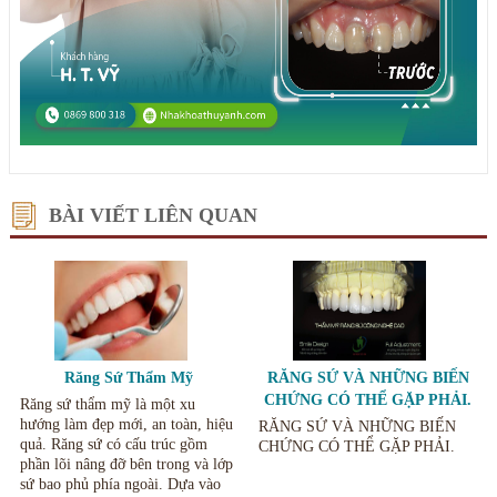
BÀI VIẾT LIÊN QUAN
Răng Sứ Thẩm Mỹ
RĂNG SỨ VÀ NHỮNG BIẾN
CHỨNG CÓ THỂ GẶP PHẢI.
Răng sứ thẩm mỹ là một xu
hướng làm đẹp mới, an toàn, hiệu
RĂNG SỨ VÀ NHỮNG BIẾN
quả. Răng sứ có cấu trúc gồm
CHỨNG CÓ THỂ GẶP PHẢI.
phần lõi nâng đỡ bên trong và lớp
sứ bao phủ phía ngoài. Dựa vào