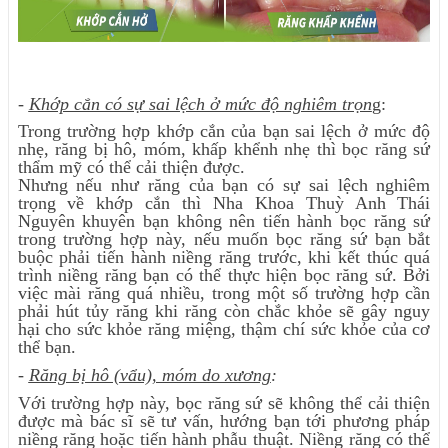
-
Khớp cắn có sự sai lệch ở mức độ nghiêm trọn
g
:
Trong trường hợp khớp cắn của bạn sai lệch ở mức độ
nhẹ, răng bị hô, móm, khấp khểnh nhẹ thì bọc răng sứ
thẩm mỹ có thể cải thiện được.
Nhưng nếu như răng của bạn có sự sai lệch nghiêm
trọng về khớp cắn thì Nha Khoa Thuỳ Anh Thái
Nguyên khuyên bạn không nên tiến hành bọc răng sứ
trong trường hợp này, nếu muốn bọc răng sứ bạn bắt
buộc phải tiến hành niềng răng trước, khi kết thúc quá
trình niềng răng bạn có thể thực hiện bọc răng sứ. Bởi
việc mài răng quá nhiều, trong một số trường hợp cần
phải hút tủy răng khi răng còn chắc khỏe sẽ gây nguy
hại cho sức khỏe răng miệng, thậm chí sức khỏe của cơ
thể bạn.
-
Răng bị hô (vẩu), móm do xương
:
Với trường hợp này, bọc răng sứ sẽ không thể cải thiện
được mà bác sĩ sẽ tư vấn, hướng bạn tới phương pháp
niềng răng hoặc tiến hành phẫu thuật. Niềng răng có thể