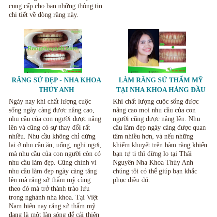
cung cấp cho bạn những thông tin
chi tiết về dòng răng này.
RĂNG SỨ ĐẸP - NHA KHOA
LÀM RĂNG SỨ THẨM MỸ
THÙY ANH
TẠI NHA KHOA HÀNG ĐẦU
TẠI THÁI NGUYÊN.
Ngày nay khi chất lượng cuộc
Khi chất lượng cuộc sống được
sống ngày càng được nâng cao,
nâng cao mọi nhu cầu của con
nhu cầu của con người được nâng
người cũng được nâng lên. Nhu
lên và cũng có sự thay đổi rất
cầu làm đẹp ngày càng được quan
nhiều. Nhu cầu không chỉ dừng
tâm nhiều hơn, và nếu những
lại ở nhu cầu ăn, uống, nghỉ ngơi,
khiếm khuyết trên hàm răng khiến
mà nhu cầu của con người còn có
bạn tự ti thì đừng lo tại Thái
nhu cầu làm đẹp. Cũng chính vì
Nguyên Nha Khoa Thùy Anh
nhu cầu làm đẹp ngày càng tăng
chúng tôi có thể giúp bạn khắc
lên mà răng sứ thẩm mỹ cùng
phục điều đó.
theo đó mà trở thành trào lưu
trong nghành nha khoa. Tại Việt
Nam hiện nay răng sứ thẩm mỹ
đang là một làn sóng để cải thiện