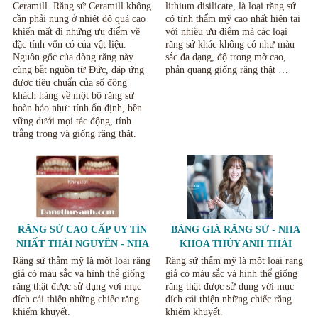
Ceramill. Răng sứ Ceramill không
lithium disilicate, là loại răng sứ
cần phải nung ở nhiệt độ quá cao
có tính thẩm mỹ cao nhất hiện tại
khiến mất đi những ưu điểm về
với nhiều ưu điểm mà các loại
đặc tính vốn có của vật liệu.
răng sứ khác không có như màu
Nguồn gốc của dòng răng này
sắc đa dạng, độ trong mờ cao,
cũng bắt nguồn từ Đức, đáp ứng
phản quang giống răng thật …
được tiêu chuẩn của số đông
khách hàng về một bộ răng sứ
hoàn hảo như: tính ổn định, bền
vững dưới mọi tác động, tính
trắng trong và giống răng thật.
RĂNG SỨ CAO CẤP UY TÍN
BẢNG GIÁ RĂNG SỨ - NHA
NHẤT THÁI NGUYÊN - NHA
KHOA THÙY ANH THÁI
KHOA THÙY ANH
NGUYÊN
Răng sứ thẩm mỹ là một loại răng
Răng sứ thẩm mỹ là một loại răng
giả có màu sắc và hình thể giống
giả có màu sắc và hình thể giống
răng thật được sử dụng với mục
răng thật được sử dụng với mục
đích cải thiện những chiếc răng
đích cải thiện những chiếc răng
khiếm khuyết.
khiếm khuyết.