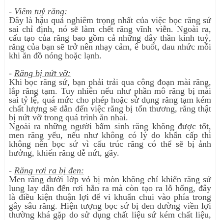
-
Viêm tuỷ răng
:
Đây là hậu quả nghiêm trọng nhất của việc bọc răng sứ
sai chỉ định, nó sẽ làm chết răng vĩnh viễn. Ngoài ra,
cấu tạo của răng bao gồm cả những dây thần kinh tuỷ,
răng của bạn sẽ trở nên nhạy cảm, ê buốt, đau nhức mỗi
khi ăn đồ nóng hoặc lạnh.
-
Răng bị nứt vỡ
:
Khi bọc răng sứ, bạn phải trải qua công đoạn mài răng,
lắp răng tạm. Tuy nhiên nếu như phần mô răng bị mài
sai tỷ lệ, quá mức cho phép hoặc sử dụng răng tạm kém
chất lượng sẽ dẫn đến việc răng bị tổn thương, răng thật
bị nứt vỡ trong quá trình ăn nhai.
Ngoài ra những người bẩm sinh răng không được tốt,
men răng yếu, nếu như không có lý do khẩn cấp thì
không nên bọc sứ vì cấu trúc răng có thể sẽ bị ảnh
hưởng, khiến răng dễ nứt, gãy.
-
Răng rơi ra bị đen
:
Men răng dưới lớp vỏ bị mòn không chỉ khiến răng sứ
lung lay dẫn đến rơi hẳn ra mà còn tạo ra lỗ hổng, đây
là điều kiện thuận lợi để vi khuẩn chui vào phía trong
gây sâu răng.
Hiện tượng bọc sứ bị đen đường viền lợi
thường khá gặp do sử dụng chất liệu sứ kém chất liệu,