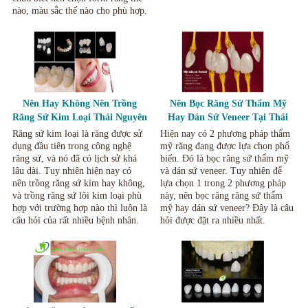
nào, màu sắc thế nào cho phù hợp.
Nên Hay Không Nên Trồng
Nên Bọc Răng Sứ Thẩm Mỹ
Răng Sứ Kim Loại Thái Nguyên
Hay Dán Sứ Veneer Tại Thái
Nguyên.
Răng sứ kim loại là răng được sử
Hiện nay có 2 phương pháp thẩm
dụng đầu tiên trong công nghệ
mỹ răng đang được lựa chọn phổ
răng sứ, và nó đã có lịch sử khá
biến. Đó là bọc răng sứ thẩm mỹ
lâu dài. Tuy nhiên hiện nay có
và dán sứ veneer. Tuy nhiên để
nên trồng răng sứ kim hay không,
lựa chọn 1 trong 2 phương pháp
và trồng răng sứ lõi kim loại phù
này, nên bọc răng răng sứ thẩm
hợp với trường hợp nào thì luôn là
mỹ hay dán sứ veneer? Đây là câu
câu hỏi của rất nhiều bệnh nhân.
hỏi được đặt ra nhiều nhất.