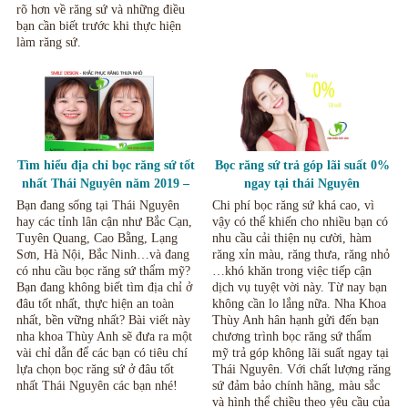
rõ hơn về răng sứ và những điều
bạn cần biết trước khi thực hiện
làm răng sứ.
Tìm hiểu địa chỉ bọc răng sứ tốt
Bọc răng sứ trả góp lãi suất 0%
nhất Thái Nguyên năm 2019 –
ngay tại thái Nguyên
2020
Bạn đang sống tại Thái Nguyên
Chi phí bọc răng sứ khá cao, vì
hay các tỉnh lân cận như Bắc Cạn,
vậy có thể khiến cho nhiều bạn có
Tuyên Quang, Cao Bằng, Lạng
nhu cầu cải thiện nụ cười, hàm
Sơn, Hà Nội, Bắc Ninh…và đang
răng xỉn màu, răng thưa, răng nhỏ
có nhu cầu bọc răng sứ thẩm mỹ?
…khó khăn trong việc tiếp cận
Bạn đang không biết tìm địa chỉ ở
dịch vụ tuyệt vời này. Từ nay bạn
đâu tốt nhất, thực hiện an toàn
không cần lo lắng nữa. Nha Khoa
nhất, bền vững nhất? Bài viết này
Thùy Anh hân hạnh gửi đến bạn
nha khoa Thùy Anh sẽ đưa ra một
chương trình bọc răng sứ thẩm
vài chỉ dẫn để các bạn có tiêu chí
mỹ trả góp không lãi suất ngay tại
lựa chọn bọc răng sứ ở đâu tốt
Thái Nguyên. Với chất lượng răng
nhất Thái Nguyên các bạn nhé!
sứ đảm bảo chính hãng, màu sắc
và hình thể chiều theo yêu cầu của