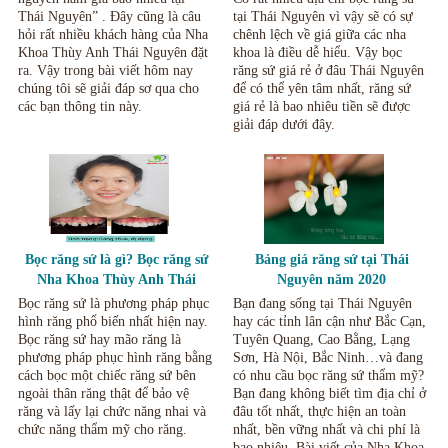
Thái Nguyên” . Đây cũng là câu
tại Thái Nguyên vì vậy sẽ có sự
hỏi rất nhiều khách hàng của Nha
chênh lệch về giá giữa các nha
Khoa Thùy Anh Thái Nguyên đặt
khoa là điều dễ hiểu. Vậy bọc
ra. Vậy trong bài viết hôm nay
răng sứ giá rẻ ở đâu Thái Nguyên
chúng tôi sẽ giải đáp sơ qua cho
để có thể yên tâm nhất, răng sứ
các bạn thông tin này.
giá rẻ là bao nhiêu tiền sẽ được
giải đáp dưới đây.
Bọc răng sứ là gì? Bọc răng sứ
Bảng giá răng sứ tại Thái
Nha Khoa Thùy Anh Thái
Nguyên năm 2020
Nguyên.
Bọc răng sứ là phương pháp phục
Bạn đang sống tại Thái Nguyên
hình răng phổ biến nhất hiện nay.
hay các tỉnh lân cận như Bắc Cạn,
Bọc răng sứ hay mão răng là
Tuyên Quang, Cao Bằng, Lạng
phương pháp phục hình răng bằng
Sơn, Hà Nội, Bắc Ninh…và đang
cách bọc một chiếc răng sứ bên
có nhu cầu bọc răng sứ thẩm mỹ?
ngoài thân răng thật để bảo vệ
Bạn đang không biết tìm địa chỉ ở
răng và lấy lại chức năng nhai và
đâu tốt nhất, thực hiện an toàn
chức năng thẩm mỹ cho răng.
nhất, bền vững nhất và chi phí là
bao nhiêu. Bài viết của Nha Khoa