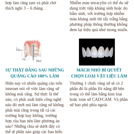
hợp làm răng tạm và phải chờ
Nhiễm màu tetracylin có thể do sử
thích nghi 3 – 6 tháng…
dụng trức tiếp kháng sinh hoặc do
bẩm sinh, với trường hợp nhiễm
màu kháng sinh thì tẩy trắng bằng
phương pháp thông thường không
đem lại hiệu quả như mong muốn.
SỰ THẬT ĐẰNG SAU NHỮNG
MÁCH NHỎ BÍ QUYẾT
QUẢNG CÁO 100% LÀM
CHỌN LOẠI VẬT LIỆU LÀM
RĂNG SỨ KHÔNG MÀI
BỌC RĂNG NÊN CHỌN LOẠI
Hiện nay có nhiều quảng cáo trên
Thường 1 chiếc răng sứ sẽ có 2
RĂNG.
RĂNG NÀO CHO PHÙ HỢP.
internet nói về việc làm răng sứ
phần đó là phần lõi nâng đỡ bên
không mài răng. Sự thực là thế
trong có thể làm bằng kim loại
nào, có phải xuất hiện công nghệ
hoặc toàn sứ CAD/CAM. Và phần
nào đó mới mà làm răng sứ không
sứ bao phủ phía ngoài.
phải mài răng trong tất cả các
trường hợp hay không, trường
hợp của bạn nên làm phương án
nào? Những chia sẻ dưới đây có
thể sẽ phần nào giúp các bạn hiểu