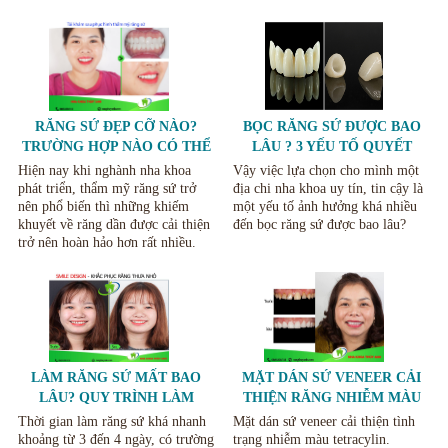
RĂNG SỨ ĐẸP CỠ NÀO?
BỌC RĂNG SỨ ĐƯỢC BAO
TRƯỜNG HỢP NÀO CÓ THỂ
LÂU ? 3 YẾU TỐ QUYẾT
BỌC SỨ THẨM MỸ HIỆU
ĐỊNH TUỔI THỌ RĂNG SỨ.
Hiện nay khi nghành nha khoa
Vậy việc lựa chọn cho mình một
QUẢ.
phát triển, thẩm mỹ răng sứ trở
địa chi nha khoa uy tín, tin cậy là
nên phổ biến thì những khiếm
một yếu tố ảnh hưởng khá nhiều
khuyết về răng dần được cải thiện
đến bọc răng sứ được bao lâu?
trở nên hoàn hảo hơn rất nhiều.
LÀM RĂNG SỨ MẤT BAO
MẶT DÁN SỨ VENEER CẢI
LÂU? QUY TRÌNH LÀM
THIỆN RĂNG NHIỄM MÀU
RĂNG SỨ.
TETRACYCLIN
Thời gian làm răng sứ khá nhanh
Mặt dán sứ veneer cải thiện tình
khoảng từ 3 đến 4 ngày, có trường
trạng nhiễm màu tetracylin.