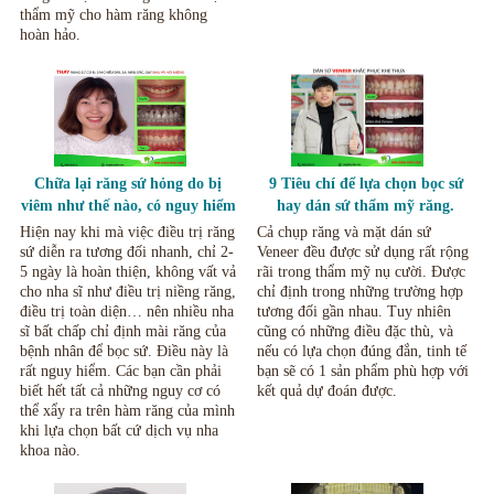
thẩm mỹ cho hàm răng không
hoàn hảo.
Chữa lại răng sứ hỏng do bị
9 Tiêu chí để lựa chọn bọc sứ
viêm như thế nào, có nguy hiểm
hay dán sứ thẩm mỹ răng.
không?
Hiện nay khi mà việc điều trị răng
Cả chụp răng và mặt dán sứ
sứ diễn ra tương đối nhanh, chỉ 2-
Veneer đều được sử dụng rất rộng
5 ngày là hoàn thiện, không vất vả
rãi trong thẩm mỹ nụ cười. Được
cho nha sĩ như điều trị niềng răng,
chỉ định trong những trường hợp
điều trị toàn diện… nên nhiều nha
tương đối gần nhau. Tuy nhiên
sĩ bất chấp chỉ định mài răng của
cũng có những điều đặc thù, và
bệnh nhân để bọc sứ. Điều này là
nếu có lựa chọn đúng đắn, tinh tế
rất nguy hiểm. Các bạn cần phải
bạn sẽ có 1 sản phẩm phù hợp với
biết hết tất cả những nguy cơ có
kết quả dự đoán được.
thể xẩy ra trên hàm răng của mình
khi lựa chọn bất cứ dịch vụ nha
khoa nào.