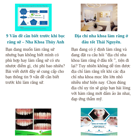
9 Vấn đề cần biết trước khi bọc
Địa chỉ nha khoa làm răng ở
răng sứ – Nha Khoa Thùy Anh
đâu tốt Thái Nguyên.
Thái Nguyên
Bạn đang muốn làm răng sứ
Bạn đang có ý định làm răng và
nhưng bạn không biết mình có
đang đặt ra câu hỏi “địa chỉ nha
phù hợp hay làm rắng sứ có ưu
khoa làm răng ở đâu tốt ”, tiện đi
nhược điểm gì, chi phí bao nhiêu?
lại? Tuy nhiên không dễ tìm được
Bài viết dưới đây sẽ cung cấp cho
địa chỉ làm răng tốt khi các địa
bạn thông tin 9 vấn đề cần biết
chỉ nha khoa mọc lên lớn nhỏ
trước khi làm răng sứ.
nhiều như hiện nay. Chọn đúng
địa chỉ uy tín sẽ giúp bạn hài lòng
với hàm răng mới đảm ảo ăn nhai,
đạp ứng thẩm mỹ.