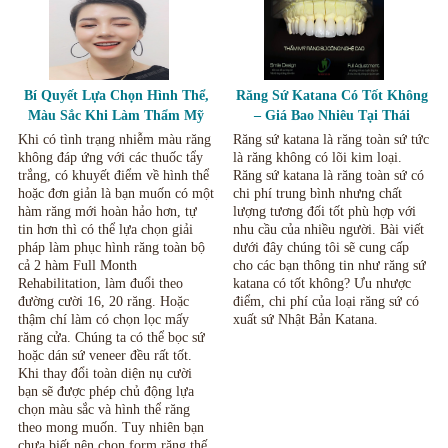
Bí Quyết Lựa Chọn Hình Thể,
Răng Sứ Katana Có Tốt Không
Màu Sắc Khi Làm Thẩm Mỹ
– Giá Bao Nhiêu Tại Thái
Răng Sứ, Mặt Dán Sứ Veneer.
Nguyên.
Khi có tình trạng nhiễm màu răng
Răng sứ katana là răng toàn sứ tức
không đáp ứng với các thuốc tẩy
là răng không có lõi kim loại.
trắng, có khuyết điểm về hình thể
Răng sứ katana là răng toàn sứ có
hoặc đơn giản là bạn muốn có một
chi phí trung bình nhưng chất
hàm răng mới hoàn hảo hơn, tự
lượng tương đối tốt phù hợp với
tin hơn thì có thể lựa chọn giải
nhu cầu của nhiều người. Bài viết
pháp làm phục hình răng toàn bộ
dưới đây chúng tôi sẽ cung cấp
cả 2 hàm Full Month
cho các bạn thông tin như răng sứ
Rehabilitation, làm đuổi theo
katana có tốt không? Ưu nhược
đường cười 16, 20 răng. Hoặc
điểm, chi phí của loại răng sứ có
thậm chí làm có chọn lọc mấy
xuất sứ Nhật Bản Katana.
răng cửa. Chúng ta có thể bọc sứ
hoặc dán sứ veneer đều rất tốt.
Khi thay đổi toàn diện nụ cười
bạn sẽ được phép chủ động lựa
chọn màu sắc và hình thể răng
theo mong muốn. Tuy nhiên bạn
chưa biết nên chọn form răng thế