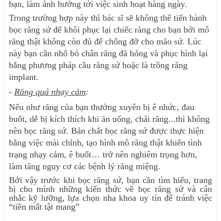
bạn, làm ảnh hưởng tới việc sinh hoạt hàng ngày.
Trong trường hợp này thì bác sĩ sẽ không thể tiến hành
bọc răng sứ để khôi phục lại chiếc răng cho bạn bởi mô
răng thật không còn đủ để chống đỡ cho mão sứ. Lúc
này bạn cần nhổ bỏ chân răng đã hỏng và phục hình lại
bằng phương pháp cầu răng sứ hoặc là trồng răng
implant.
-
Răng quá nhạy cảm
:
Nếu như răng của bạn thường xuyên bị ê nhức, đau
buốt, dễ bị kích thích khi ăn uống, chải răng...thì không
nên bọc răng sứ. Bản chất bọc răng sứ được thực hiện
bằng việc mài chỉnh, tạo hình mô răng thật khiến tình
trạng nhạy cảm, ê buốt… trở nên nghiêm trọng hơn,
làm tăng nguy cơ các bệnh lý răng miệng.
Bởi vậy trước khi bọc răng sứ, bạn cần tìm hiểu, trang
bị cho mình những kiến thức về bọc răng sứ và cân
nhắc kỹ lưỡng, lựa chọn nha khoa uy tín để tránh việc
“tiền mất tật mang”