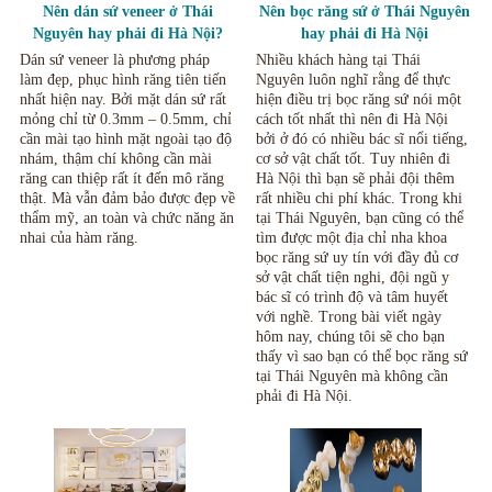
Nên dán sứ veneer ở Thái
Nên bọc răng sứ ở Thái Nguyên
Nguyên hay phải đi Hà Nội?
hay phải đi Hà Nội
Dán sứ veneer là phương pháp
Nhiều khách hàng tại Thái
làm đẹp, phục hình răng tiên tiến
Nguyên luôn nghĩ rằng để thực
nhất hiện nay. Bởi mặt dán sứ rất
hiện điều trị bọc răng sứ nói một
mỏng chỉ từ 0.3mm – 0.5mm, chỉ
cách tốt nhất thì nên đi Hà Nội
cần mài tạo hình mặt ngoài tạo độ
bởi ở đó có nhiều bác sĩ nổi tiếng,
nhám, thậm chí không cần mài
cơ sở vật chất tốt. Tuy nhiên đi
răng can thiệp rất ít đến mô răng
Hà Nội thì bạn sẽ phải đội thêm
thật. Mà vẫn đảm bảo được đẹp về
rất nhiều chi phí khác. Trong khi
thẩm mỹ, an toàn và chức năng ăn
tại Thái Nguyên, bạn cũng có thể
nhai của hàm răng.
tìm được một địa chỉ nha khoa
bọc răng sứ uy tín với đầy đủ cơ
sở vật chất tiện nghi, đội ngũ y
bác sĩ có trình độ và tâm huyết
với nghề. Trong bài viết ngày
hôm nay, chúng tôi sẽ cho bạn
thấy vì sao bạn có thể bọc răng sứ
tại Thái Nguyên mà không cần
phải đi Hà Nội.