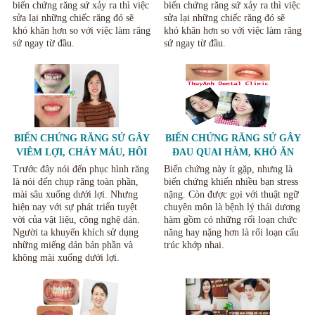
biến chứng răng sứ xảy ra thì việc
biến chứng răng sứ xảy ra thì việc
sửa lại những chiếc răng đó sẽ
sửa lại những chiếc răng đó sẽ
khó khăn hơn so với việc làm răng
khó khăn hơn so với việc làm răng
sứ ngay từ đầu.
sứ ngay từ đầu.
BIẾN CHỨNG RĂNG SỨ GÂY
BIẾN CHỨNG RĂNG SỨ GÂY
VIÊM LỢI, CHẢY MÁU, HÔI
ĐAU QUAI HÀM, KHÓ ĂN
MIỆNG VÀ CÁCH KHẮC
NHAI VÀ CÁCH KHẮC PHỤC
Trước đây nói đến phục hình răng
Biến chứng này ít gặp, nhưng là
PHỤC
là nói đến chụp răng toàn phần,
biến chứng khiến nhiều bạn stress
mài sâu xuống dưới lợi. Nhưng
nặng. Còn được gọi với thuật ngữ
hiện nay với sự phát triển tuyệt
chuyên môn là bệnh lý thái dương
vời của vật liệu, công nghệ dán.
hàm gồm có những rối loạn chức
Người ta khuyến khích sử dụng
năng hay nặng hơn là rối loạn cấu
những miếng dán bán phần và
trúc khớp nhai.
không mài xuống dưới lợi.