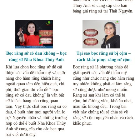
Thùy Anh sẽ cung cấp cho bạn
bảng giá răng sứ tại Thái Nguyên.
Bọc răng sứ có đau không – bọc
Tại sao bọc răng sứ bị cộm –
răng sứ Nha Khoa Thùy Anh
cách khắc phục răng sứ cộm
Thái Nguyên.
Thái Nguyên.
Khi lựa chọn bọc răng sứ để cải
Bọc răng sứ là phương pháp để
thiện các vấn đề thẩm mỹ và chức
giải quyết các vấn để thẩm mỹ
năng cho hàm răng khách hàng
cũng như chức năng cho hàm răng
ngoài quan tâm đến hiệu quả, chi
tuy nhiên không phải ai làm răng
phí, thời gian thì vấn đề “ bọc
sứ cũng được như mong muốn.
răng sứ có đau không” là vấn bất
Răng sứ sau khi làm có thể bị
cứ khách hàng nào cũng quan
cộm, hở đường viền, khó ăn nhai,
tâm. Vậy thực chất bọc răng sứ có
màu sắc không đều. Trong bài
đau, ê buốt như mọi người vẫn lo
viết này chúng tôi sẽ chia sẻ về
sợ? Nguyên nhân và những trường
răng sứ cộm nguyên nhân và cách
hợp có thể ê buốt Nha Khoa Thùy
khắc phục.
Anh sẽ cung cấp cho các bạn qua
bài viết dười đây.