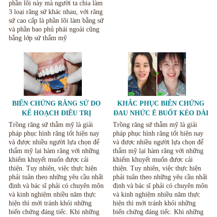
phần lõi này mà người ta chia làm
3 loại răng sứ khác nhau, với răng
sứ cao cấp là phần lõi làm bằng sứ
và phần bao phủ phái ngoài cũng
bằng lớp sứ thẩm mỹ
BIẾN CHỨNG RĂNG SỨ DO
KHẮC PHỤC BIẾN CHỨNG
KẾ HOẠCH ĐIỀU TRỊ
ĐAU NHỨC Ê BUỐT KÉO DÀI
KHÔNG RÕ RÀNG.
KHI LÀM RĂNG SỨ
Trồng răng sứ thẫm mỹ là giải
Trồng răng sứ thẫm mỹ là giải
pháp phục hình răng tốt hiện nay
pháp phục hình răng tốt hiện nay
và được nhiều người lựa chọn để
và được nhiều người lựa chọn để
thẩm mỹ lại hàm răng với những
thẩm mỹ lại hàm răng với những
khiếm khuyết muốn được cải
khiếm khuyết muốn được cải
thiện. Tuy nhiên, việc thực hiện
thiện. Tuy nhiên, việc thực hiện
phải tuân theo những yêu cầu nhất
phải tuân theo những yêu cầu nhất
định và bác sĩ phải có chuyên môn
định và bác sĩ phải có chuyên môn
và kinh nghiệm nhiều năm thực
và kinh nghiệm nhiều năm thực
hiện thì mới tránh khỏi những
hiện thì mới tránh khỏi những
biến chứng đáng tiếc. Khi những
biến chứng đáng tiếc. Khi những