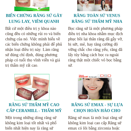
BIẾN CHỨNG RĂNG SỨ GÂY
RĂNG TOÀN SỨ VENUS
LUNG LAY, VIÊM QUANH
RĂNG SỨ THẨM MỸ NHA
RĂNG VÀ NỨT VỠ RĂNG SỨ
KHOA THÙY ANH THÁI
Bất cứ một điều trị y khoa nào
Bọc răng sứ là một phương pháp
NGUYÊN
cũng đều có những rủi ro và biến
điều trị nha khoa nhằm mục địch
chứng của nó. Việc mình hiểu về
phục hồi lại thân răng đã gẫy vỡ,
các biến chứng không phải để phủ
bị sứt, mẻ, hay tăng cường độ
nhận loại điều trị này. Làm răng
vững chắc cho răng yếu, răng đã
sứ đúng chỉ định, đúng phương
lấy tủy bằng cách bọc ra ngoài
pháp có tuổi thọ vĩnh viễn và giá
răng thật một chiếc vỏ bọc bằng
trị thẩm mỹ rất cao.
sứ.
RĂNG SỨ THẨM MỸ CAO
RĂNG SỨ EMAX - SỰ LỰA
CẤP CERAMILL - THẨM MỸ
CHỌN HOÀN HẢO CHO
RĂNG TẠI NHA KHOA THÙY
THẨM MỸ RĂNG SỨ
Một trong những dòng răng sứ
Răng sứ max là một loại răng sứ
ANH THÁI NGUYÊN
không kim loại tốt nhất và phổ
không kim loại cao cấp.Răng sứ
biến nhất hiện nay là răng sứ
emax có lõi bằng zirconia hoặc