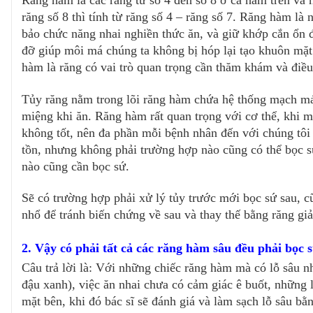
Răng hàm là các răng từ số 4 đến số 8 ở cả hàm trên và
răng số 8 thì tính từ răng số 4 – răng số 7. Răng hàm là
bảo chức năng nhai nghiền thức ăn, và giữ khớp cắn ổn đ
đỡ giúp môi má chúng ta không bị hóp lại tạo khuôn mặt 
hàm là răng có vai trò quan trọng cần thăm khám và điều 
Tủy răng nằm trong lõi răng hàm chứa hệ thống mạch máu
miệng khi ăn. Răng hàm rất quan trọng với cơ thể, khi mất
không tốt, nên đa phần mỗi bệnh nhân đến với chúng tôi c
tồn, nhưng không phải trường hợp nào cũng có thể bọc s
nào cũng cần bọc sứ.
Sẽ có trường hợp phải xử lý tủy trước mới bọc sứ sau, c
nhổ để tránh biến chứng về sau và thay thế bằng răng gi
2. Vậy có phải tất cả các răng hàm sâu đều phải bọc 
Câu trả lời là: Với những chiếc răng hàm mà có lỗ sâu 
đậu xanh), việc ăn nhai chưa có cảm giác ê buốt, những l
mặt bên, khi đó bác sĩ sẽ đánh giá và làm sạch lỗ sâu bằ