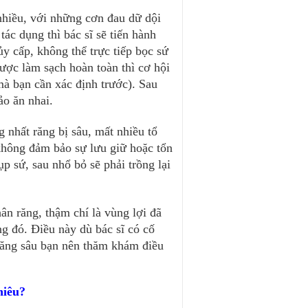
hiều, với những cơn đau dữ dội 
c dụng thì bác sĩ sẽ tiến hành 
 cấp, không thể trực tiếp bọc sứ 
ược làm sạch hoàn toàn thì cơ hội 
mà bạn cần xác định trước). Sau 
ảo ăn nhai.
nhất răng bị sâu, mất nhiều tổ 
không đảm bảo sự lưu giữ hoặc tổn 
 sứ, sau nhổ bỏ sẽ phải trồng lại 
ân răng, thậm chí là vùng lợi đã 
 đó. Điều này dù bác sĩ có cố 
răng sâu bạn nên thăm khám điều 
hiêu?