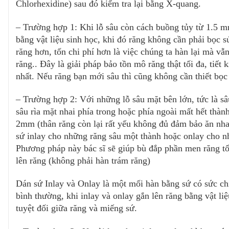
Chlorhexidine) sau đó kiểm tra lại bằng X-quang.  
– Trường hợp 1: Khi lỗ sâu còn cách buồng tủy từ 1.5 mm 
bằng vật liệu sinh học, khi đó răng không cần phải bọc sứ
răng hơn, tốn chi phí hơn là việc chúng ta hàn lại mà vẫ
răng.. Đây là giải pháp bảo tồn mô răng thật tối đa, tiết k
nhất. Nếu răng bạn mới sâu thì cũng không cần thiết bọc
– Trường hợp 2: Với những lỗ sâu mặt bên lớn, tức là sâu 
sâu rìa mặt nhai phía trong hoặc phía ngoài mất hết thàn
2mm (thân răng còn lại rất yếu không đủ đảm bảo ăn nhai) 
sứ inlay cho những răng sâu một thành hoặc onlay cho nhữ
Phương pháp này bác sĩ sẽ giúp bù đắp phần men răng tổ
lên răng (không phải hàn trám răng) 
Dán sứ Inlay và Onlay là một mối hàn bằng sứ có sức chị
bình thường, khi inlay và onlay gắn lên răng bằng vật liệ
tuyệt đối giữa răng và miếng sứ.