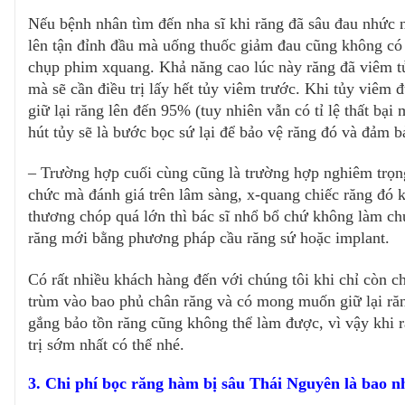
Nếu bệnh nhân tìm đến nha sĩ khi răng đã sâu đau nhức n
lên tận đỉnh đầu mà uống thuốc giảm đau cũng không có tá
chụp phim xquang. Khả năng cao lúc này răng đã viêm tủy
mà sẽ cần điều trị lấy hết tủy viêm trước. Khi tủy viêm đ
giữ lại răng lên đến 95% (tuy nhiên vẫn có tỉ lệ thất bại 
hút tủy sẽ là bước bọc sứ lại để bảo vệ răng đó và đảm b
– Trường hợp cuối cùng cũng là trường hợp nghiêm trọng 
chức mà đánh giá trên lâm sàng, x-quang chiếc răng đó 
thương chóp quá lớn thì bác sĩ nhổ bổ chứ không làm chụp
răng mới bằng phương pháp cầu răng sứ hoặc implant.
Có rất nhiều khách hàng đến với chúng tôi khi chỉ còn ch
trùm vào bao phủ chân răng và có mong muốn giữ lại răng
gắng bảo tồn răng cũng không thể làm được, vì vậy khi 
trị sớm nhất có thể nhé.
3. Chi phí bọc răng hàm bị sâu Thái Nguyên là bao n