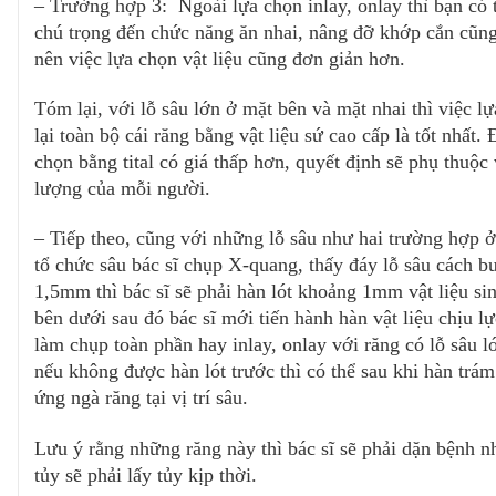
– Trường hợp 3:  Ngoài lựa chọn inlay, onlay thì bạn có
chú trọng đến chức năng ăn nhai, nâng đỡ khớp cắn cũng
nên việc lựa chọn vật liệu cũng đơn giản hơn. 
Tóm lại, với lỗ sâu lớn ở mặt bên và mặt nhai thì việc lự
lại toàn bộ cái răng bằng vật liệu sứ cao cấp là tốt nhất. 
chọn bằng tital có giá thấp hơn, quyết định sẽ phụ thuộc 
lượng của mỗi người. 
– Tiếp theo, cũng với những lỗ sâu như hai trường hợp ở
tổ chức sâu bác sĩ chụp X-quang, thấy đáy lỗ sâu cách b
1,5mm thì bác sĩ sẽ phải hàn lót khoảng 1mm vật liệu sin
bên dưới sau đó bác sĩ mới tiến hành hàn vật liệu chịu lự
làm chụp toàn phần hay inlay, onlay với răng có lỗ sâu l
nếu không được hàn lót trước thì có thể sau khi hàn trám
ứng ngà răng tại vị trí sâu.
Lưu ý rằng những răng này thì bác sĩ sẽ phải dặn bệnh nh
tủy sẽ phải lấy tủy kịp thời.