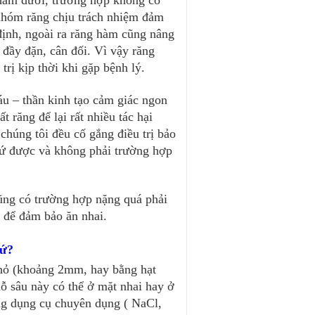
 hàm dưới, trường hợp không có 
 nhóm răng chịu trách nhiệm đảm 
ịnh, ngoài ra răng hàm cũng nâng 
đầy đặn, cân đối. Vì vậy răng 
trị kịp thời khi gặp bệnh lý.
 – thần kinh tạo cảm giác ngon 
 răng để lại rất nhiều tác hại 
húng tôi đều cố gắng điều trị bảo 
ứ được và không phải trường hợp 
ũng có trường hợp nặng quá phải 
ả để đảm bảo ăn nhai.
sứ?
nhỏ (khoảng 2mm, hay bằng hạt 
ỗ sâu này có thể ở mặt nhai hay ở 
ng dụng cụ chuyên dụng ( NaCl, 