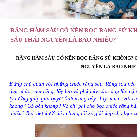
RĂNG HÀM SÂU CÓ NÊN BỌC RĂNG SỨ KH
SÂU THÁI NGUYÊN LÀ BAO NHIÊU?
RĂNG HÀM SÂU CÓ NÊN BỌC RĂNG SỨ KHÔNG? CH
NGUYÊN LÀ BAO NHIÊ
Đừng chủ quan với những chiếc răng sâu. Răng sâu nếu 
đau nhức, mất răng, lây lan và phá hủy các răng lân cận.
lý tưởng giúp giải quyết tình trạng này. Tuy nhiên, với r
không? Có bền không? Và chi phí cho bọc chiếc răng hà
nhiêu? Bài viết dưới đây chúng tôi sẽ giải đáp cho bạn c