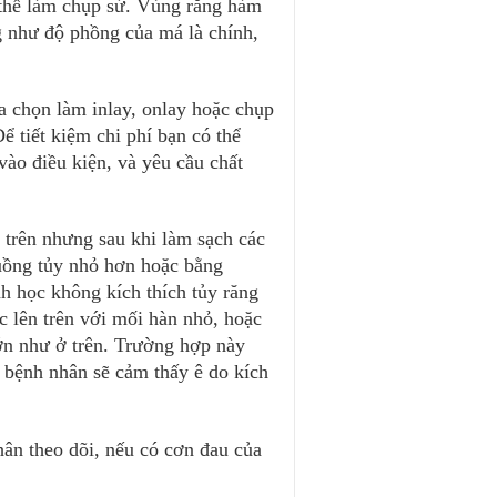
 thể làm chụp sứ. Vùng răng hàm 
 như độ phồng của má là chính, 
a chọn làm inlay, onlay hoặc chụp 
Để tiết kiệm chi phí bạn có thể 
vào điều kiện, và yêu cầu chất 
 trên nhưng sau khi làm sạch các 
uồng tủy nhỏ hơn hoặc bằng 
h học không kích thích tủy răng 
c lên trên với mối hàn nhỏ, hoặc 
ớn như ở trên. Trường hợp này 
 bệnh nhân sẽ cảm thấy ê do kích 
ân theo dõi, nếu có cơn đau của 