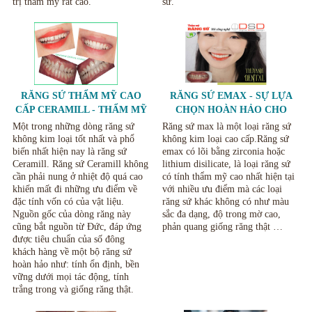
trị thẩm mỹ rất cao.
sứ.
RĂNG SỨ THẨM MỸ CAO
RĂNG SỨ EMAX - SỰ LỰA
CẤP CERAMILL - THẨM MỸ
CHỌN HOÀN HẢO CHO
RĂNG TẠI NHA KHOA THÙY
THẨM MỸ RĂNG SỨ
Một trong những dòng răng sứ
Răng sứ max là một loại răng sứ
ANH THÁI NGUYÊN
không kim loại tốt nhất và phổ
không kim loại cao cấp.Răng sứ
biến nhất hiện nay là răng sứ
emax có lõi bằng zirconia hoặc
Ceramill. Răng sứ Ceramill không
lithium disilicate, là loại răng sứ
cần phải nung ở nhiệt độ quá cao
có tính thẩm mỹ cao nhất hiện tại
khiến mất đi những ưu điểm về
với nhiều ưu điểm mà các loại
đặc tính vốn có của vật liệu.
răng sứ khác không có như màu
Nguồn gốc của dòng răng này
sắc đa dạng, độ trong mờ cao,
cũng bắt nguồn từ Đức, đáp ứng
phản quang giống răng thật …
được tiêu chuẩn của số đông
khách hàng về một bộ răng sứ
hoàn hảo như: tính ổn định, bền
vững dưới mọi tác động, tính
trắng trong và giống răng thật.