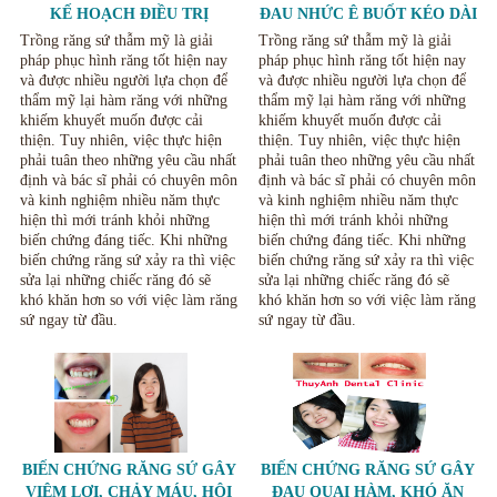
KẾ HOẠCH ĐIỀU TRỊ
ĐAU NHỨC Ê BUỐT KÉO DÀI
KHÔNG RÕ RÀNG.
KHI LÀM RĂNG SỨ
Trồng răng sứ thẫm mỹ là giải
Trồng răng sứ thẫm mỹ là giải
pháp phục hình răng tốt hiện nay
pháp phục hình răng tốt hiện nay
và được nhiều người lựa chọn để
và được nhiều người lựa chọn để
thẩm mỹ lại hàm răng với những
thẩm mỹ lại hàm răng với những
khiếm khuyết muốn được cải
khiếm khuyết muốn được cải
thiện. Tuy nhiên, việc thực hiện
thiện. Tuy nhiên, việc thực hiện
phải tuân theo những yêu cầu nhất
phải tuân theo những yêu cầu nhất
định và bác sĩ phải có chuyên môn
định và bác sĩ phải có chuyên môn
và kinh nghiệm nhiều năm thực
và kinh nghiệm nhiều năm thực
hiện thì mới tránh khỏi những
hiện thì mới tránh khỏi những
biến chứng đáng tiếc. Khi những
biến chứng đáng tiếc. Khi những
biến chứng răng sứ xảy ra thì việc
biến chứng răng sứ xảy ra thì việc
sửa lại những chiếc răng đó sẽ
sửa lại những chiếc răng đó sẽ
khó khăn hơn so với việc làm răng
khó khăn hơn so với việc làm răng
sứ ngay từ đầu.
sứ ngay từ đầu.
BIẾN CHỨNG RĂNG SỨ GÂY
BIẾN CHỨNG RĂNG SỨ GÂY
VIÊM LỢI, CHẢY MÁU, HÔI
ĐAU QUAI HÀM, KHÓ ĂN