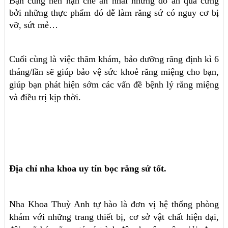
Bạn cũng nên hạn chế ăn nhai những đồ ăn quá cứng
bởi những thực phẩm đó dễ làm răng sứ có nguy cơ bị
vỡ, sứt mẻ…
Cuối cùng là việc thăm khám, bảo dưỡng răng định kì 6
tháng/lần sẽ giúp bảo vệ sức khoẻ răng miệng cho bạn,
giúp bạn phát hiện sớm các vấn đề bệnh lý răng miệng
và điều trị kịp thời.
Địa chỉ nha khoa uy tín bọc răng sứ tốt.
Nha Khoa Thuỳ Anh tự hào là đơn vị hệ thống phòng
khám với những trang thiết bị, cơ sở vật chất hiện đại,