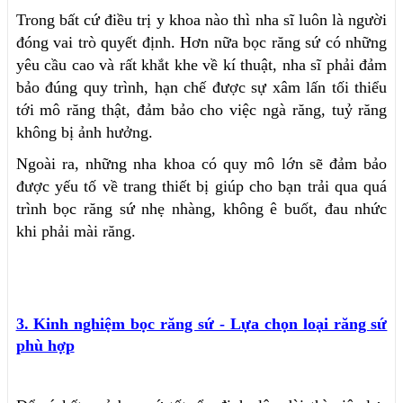
Trong bất cứ điều trị y khoa nào thì nha sĩ luôn là người
đóng vai trò quyết định. Hơn nữa bọc răng sứ có những
yêu cầu cao và rất khắt khe về kí thuật, nha sĩ phải đảm
bảo đúng quy trình, hạn chế được sự xâm lấn tối thiểu
tới mô răng thật, đảm bảo cho việc ngà răng, tuỷ răng
không bị ảnh hưởng.
Ngoài ra, những nha khoa có quy mô lớn sẽ đảm bảo
được yếu tố về trang thiết bị giúp cho bạn trải qua quá
trình bọc răng sứ nhẹ nhàng, không ê buốt, đau nhức
khi phải mài răng.
3. Kinh nghiệm bọc răng sứ - Lựa chọn loại răng sứ
phù hợp