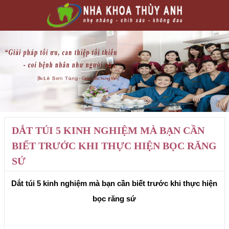
DẮT TÚI 5 KINH NGHIỆM MÀ BẠN CẦN
BIẾT TRƯỚC KHI THỰC HIỆN BỌC RĂNG
SỨ
Dắt túi 5 kinh nghiệm mà bạn cần biết trước khi thực hiện
bọc răng sứ