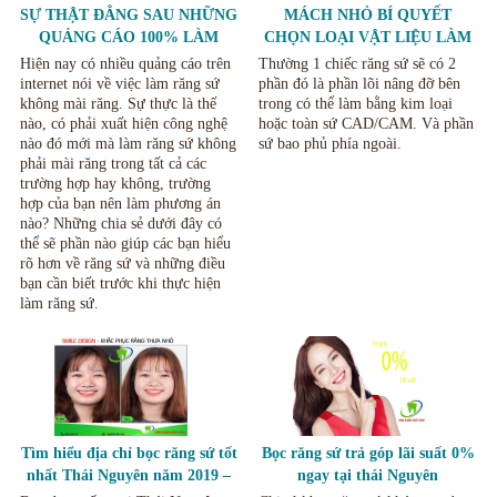
SỰ THẬT ĐẰNG SAU NHỮNG
MÁCH NHỎ BÍ QUYẾT
QUẢNG CÁO 100% LÀM
CHỌN LOẠI VẬT LIỆU LÀM
RĂNG SỨ KHÔNG MÀI
BỌC RĂNG NÊN CHỌN LOẠI
Hiện nay có nhiều quảng cáo trên
Thường 1 chiếc răng sứ sẽ có 2
RĂNG.
RĂNG NÀO CHO PHÙ HỢP.
internet nói về việc làm răng sứ
phần đó là phần lõi nâng đỡ bên
không mài răng. Sự thực là thế
trong có thể làm bằng kim loại
nào, có phải xuất hiện công nghệ
hoặc toàn sứ CAD/CAM. Và phần
nào đó mới mà làm răng sứ không
sứ bao phủ phía ngoài.
phải mài răng trong tất cả các
trường hợp hay không, trường
hợp của bạn nên làm phương án
nào? Những chia sẻ dưới đây có
thể sẽ phần nào giúp các bạn hiểu
rõ hơn về răng sứ và những điều
bạn cần biết trước khi thực hiện
làm răng sứ.
Tìm hiểu địa chỉ bọc răng sứ tốt
Bọc răng sứ trả góp lãi suất 0%
nhất Thái Nguyên năm 2019 –
ngay tại thái Nguyên