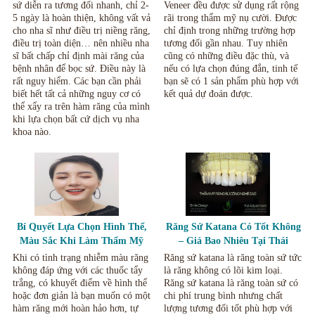
sứ diễn ra tương đối nhanh, chỉ 2-
Veneer đều được sử dụng rất rộng
5 ngày là hoàn thiện, không vất vả
rãi trong thẩm mỹ nụ cười. Được
cho nha sĩ như điều trị niềng răng,
chỉ định trong những trường hợp
điều trị toàn diện… nên nhiều nha
tương đối gần nhau. Tuy nhiên
sĩ bất chấp chỉ định mài răng của
cũng có những điều đặc thù, và
bệnh nhân để bọc sứ. Điều này là
nếu có lựa chọn đúng đắn, tinh tế
rất nguy hiểm. Các bạn cần phải
bạn sẽ có 1 sản phẩm phù hợp với
biết hết tất cả những nguy cơ có
kết quả dự đoán được.
thể xẩy ra trên hàm răng của mình
khi lựa chọn bất cứ dịch vụ nha
khoa nào.
Bí Quyết Lựa Chọn Hình Thể,
Răng Sứ Katana Có Tốt Không
Màu Sắc Khi Làm Thẩm Mỹ
– Giá Bao Nhiêu Tại Thái
Răng Sứ, Mặt Dán Sứ Veneer.
Nguyên.
Khi có tình trạng nhiễm màu răng
Răng sứ katana là răng toàn sứ tức
không đáp ứng với các thuốc tẩy
là răng không có lõi kim loại.
trắng, có khuyết điểm về hình thể
Răng sứ katana là răng toàn sứ có
hoặc đơn giản là bạn muốn có một
chi phí trung bình nhưng chất
hàm răng mới hoàn hảo hơn, tự
lượng tương đối tốt phù hợp với