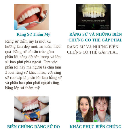
Răng Sứ Thẩm Mỹ
RĂNG SỨ VÀ NHỮNG BIẾN
CHỨNG CÓ THỂ GẶP PHẢI.
Răng sứ thẩm mỹ là một xu
hướng làm đẹp mới, an toàn, hiệu
RĂNG SỨ VÀ NHỮNG BIẾN
quả. Răng sứ có cấu trúc gồm
CHỨNG CÓ THỂ GẶP PHẢI.
phần lõi nâng đỡ bên trong và lớp
sứ bao phủ phía ngoài. Dựa vào
phần lõi này mà người ta chia làm
3 loại răng sứ khác nhau, với răng
sứ cao cấp là phần lõi làm bằng sứ
và phần bao phủ phái ngoài cũng
bằng lớp sứ thẩm mỹ
BIẾN CHỨNG RĂNG SỨ DO
KHẮC PHỤC BIẾN CHỨNG