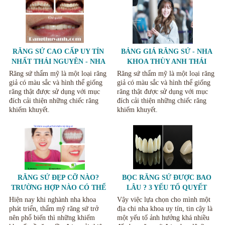
RĂNG SỨ CAO CẤP UY TÍN
BẢNG GIÁ RĂNG SỨ - NHA
NHẤT THÁI NGUYÊN - NHA
KHOA THÙY ANH THÁI
KHOA THÙY ANH
NGUYÊN
Răng sứ thẩm mỹ là một loại răng
Răng sứ thẩm mỹ là một loại răng
giả có màu sắc và hình thể giống
giả có màu sắc và hình thể giống
răng thật được sử dụng với mục
răng thật được sử dụng với mục
đích cải thiện những chiếc răng
đích cải thiện những chiếc răng
khiếm khuyết.
khiếm khuyết.
RĂNG SỨ ĐẸP CỠ NÀO?
BỌC RĂNG SỨ ĐƯỢC BAO
TRƯỜNG HỢP NÀO CÓ THỂ
LÂU ? 3 YẾU TỐ QUYẾT
BỌC SỨ THẨM MỸ HIỆU
ĐỊNH TUỔI THỌ RĂNG SỨ.
Hiện nay khi nghành nha khoa
Vậy việc lựa chọn cho mình một
QUẢ.
phát triển, thẩm mỹ răng sứ trở
địa chi nha khoa uy tín, tin cậy là
nên phổ biến thì những khiếm
một yếu tố ảnh hưởng khá nhiều