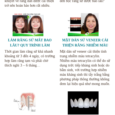
khuyết về răng dần được cải thiện
đến bọc răng sứ được bao lâu?
trở nên hoàn hảo hơn rất nhiều.
LÀM RĂNG SỨ MẤT BAO
MẶT DÁN SỨ VENEER CẢI
LÂU? QUY TRÌNH LÀM
THIỆN RĂNG NHIỄM MÀU
RĂNG SỨ.
TETRACYCLIN
Thời gian làm răng sứ khá nhanh
Mặt dán sứ veneer cải thiện tình
khoảng từ 3 đến 4 ngày, có trường
trạng nhiễm màu tetracylin.
hợp làm răng tạm và phải chờ
Nhiễm màu tetracylin có thể do sử
thích nghi 3 – 6 tháng…
dụng trức tiếp kháng sinh hoặc do
bẩm sinh, với trường hợp nhiễm
màu kháng sinh thì tẩy trắng bằng
phương pháp thông thường không
đem lại hiệu quả như mong muốn.