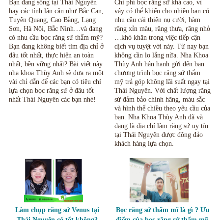
2020
Bạn đang sống tại Thái Nguyên
Chi phí bọc răng sứ khá cao, vì
hay các tỉnh lân cận như Bắc Cạn,
vậy có thể khiến cho nhiều bạn có
Tuyên Quang, Cao Bằng, Lạng
nhu cầu cải thiện nụ cười, hàm
Sơn, Hà Nội, Bắc Ninh…và đang
răng xỉn màu, răng thưa, răng nhỏ
có nhu cầu bọc răng sứ thẩm mỹ?
…khó khăn trong việc tiếp cận
Bạn đang không biết tìm địa chỉ ở
dịch vụ tuyệt vời này. Từ nay bạn
đâu tốt nhất, thực hiện an toàn
không cần lo lắng nữa. Nha Khoa
nhất, bền vững nhất? Bài viết này
Thùy Anh hân hạnh gửi đến bạn
nha khoa Thùy Anh sẽ đưa ra một
chương trình bọc răng sứ thẩm
vài chỉ dẫn để các bạn có tiêu chí
mỹ trả góp không lãi suất ngay tại
lựa chọn bọc răng sứ ở đâu tốt
Thái Nguyên. Với chất lượng răng
nhất Thái Nguyên các bạn nhé!
sứ đảm bảo chính hãng, màu sắc
và hình thể chiều theo yêu cầu của
bạn. Nha Khoa Thùy Anh đã và
đang là địa chỉ làm răng sứ uy tín
tại Thái Nguyên được đông đảo
khách hàng lựa chọn.
Làm chụp răng sứ Venus tại
Bọc răng sứ thẩm mĩ là gì ? Ưu
Thái Nguyên có tốt không?
điểm của bọc răng sứ thẩm mỹ.