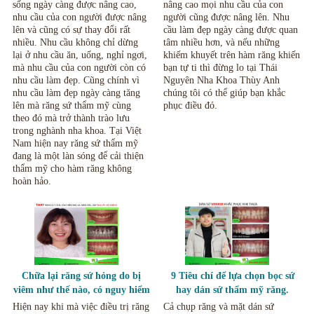
sống ngày càng được nâng cao,
nâng cao mọi nhu cầu của con
nhu cầu của con người được nâng
người cũng được nâng lên. Nhu
lên và cũng có sự thay đổi rất
cầu làm đẹp ngày càng được quan
nhiều. Nhu cầu không chỉ dừng
tâm nhiều hơn, và nếu những
lại ở nhu cầu ăn, uống, nghỉ ngơi,
khiếm khuyết trên hàm răng khiến
mà nhu cầu của con người còn có
bạn tự ti thì đừng lo tại Thái
nhu cầu làm đẹp. Cũng chính vì
Nguyên Nha Khoa Thùy Anh
nhu cầu làm đẹp ngày càng tăng
chúng tôi có thể giúp bạn khắc
lên mà răng sứ thẩm mỹ cùng
phục điều đó.
theo đó mà trở thành trào lưu
trong nghành nha khoa. Tại Việt
Nam hiện nay răng sứ thẩm mỹ
đang là một làn sóng để cải thiện
thẩm mỹ cho hàm răng không
hoàn hảo.
Chữa lại răng sứ hỏng do bị
9 Tiêu chí để lựa chọn bọc sứ
viêm như thế nào, có nguy hiểm
hay dán sứ thẩm mỹ răng.
không?
Hiện nay khi mà việc điều trị răng
Cả chụp răng và mặt dán sứ