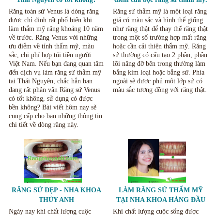
Những lưu ý khi sử dụng
Răng toàn sứ Venus là dòng răng
Răng sứ thẩm mỹ là một loại răng
được chỉ định rất phổ biến khi
giả có màu sắc và hình thể giống
làm thẩm mỹ răng khoảng 10 năm
như răng thật để thay thế răng thật
về trước. Răng Venus với những
trong một số trường hợp mất răng
ưu điểm về tính thẩm mỹ, màu
hoặc cần cải thiện thẩm mỹ. Răng
sắc, chi phí hợp túi tiền người
sứ thường có cấu tạo 2 phần, phần
Việt Nam. Nếu bạn đang quan tâm
lõi nâng đỡ bên trong thường làm
đến dịch vụ làm răng sứ thẩm mỹ
bằng kim loại hoặc bằng sứ. Phía
tại Thái Nguyên, chắc hẳn bạn
ngoài sẽ được phủ một lớp sứ có
đang rất phân vân Răng sứ Venus
màu sắc tương đồng với răng thật.
có tốt không, sử dụng có được
bền không? Bài viết hôm nay sẽ
cung cấp cho bạn những thông tin
chi tiết về dòng răng này.
RĂNG SỨ ĐẸP - NHA KHOA
LÀM RĂNG SỨ THẨM MỸ
THÙY ANH
TẠI NHA KHOA HÀNG ĐẦU
TẠI THÁI NGUYÊN.
Ngày nay khi chất lượng cuộc
Khi chất lượng cuộc sống được