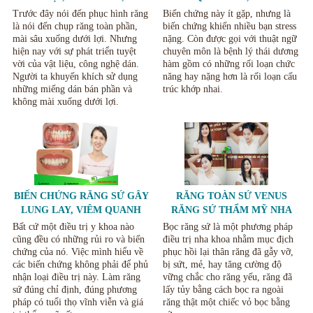
MIỆNG VÀ CÁCH KHẮC
NHAI VÀ CÁCH KHẮC PHỤC
Trước đây nói đến phục hình răng
Biến chứng này ít gặp, nhưng là
PHỤC
là nói đến chụp răng toàn phần,
biến chứng khiến nhiều bạn stress
mài sâu xuống dưới lợi. Nhưng
nặng. Còn được gọi với thuật ngữ
hiện nay với sự phát triển tuyệt
chuyên môn là bệnh lý thái dương
vời của vật liệu, công nghệ dán.
hàm gồm có những rối loạn chức
Người ta khuyến khích sử dụng
năng hay nặng hơn là rối loạn cấu
những miếng dán bán phần và
trúc khớp nhai.
không mài xuống dưới lợi.
BIẾN CHỨNG RĂNG SỨ GÂY
RĂNG TOÀN SỨ VENUS
LUNG LAY, VIÊM QUANH
RĂNG SỨ THẨM MỸ NHA
RĂNG VÀ NỨT VỠ RĂNG SỨ
KHOA THÙY ANH THÁI
Bất cứ một điều trị y khoa nào
Bọc răng sứ là một phương pháp
NGUYÊN
cũng đều có những rủi ro và biến
điều trị nha khoa nhằm mục địch
chứng của nó. Việc mình hiểu về
phục hồi lại thân răng đã gẫy vỡ,
các biến chứng không phải để phủ
bị sứt, mẻ, hay tăng cường độ
nhận loại điều trị này. Làm răng
vững chắc cho răng yếu, răng đã
sứ đúng chỉ định, đúng phương
lấy tủy bằng cách bọc ra ngoài
pháp có tuổi thọ vĩnh viễn và giá
răng thật một chiếc vỏ bọc bằng