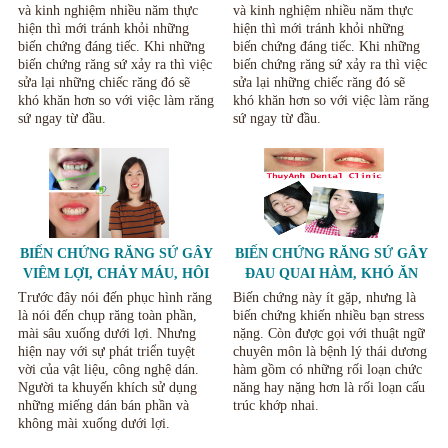
và kinh nghiệm nhiều năm thực
và kinh nghiệm nhiều năm thực
hiện thì mới tránh khỏi những
hiện thì mới tránh khỏi những
biến chứng đáng tiếc. Khi những
biến chứng đáng tiếc. Khi những
biến chứng răng sứ xảy ra thì việc
biến chứng răng sứ xảy ra thì việc
sửa lại những chiếc răng đó sẽ
sửa lại những chiếc răng đó sẽ
khó khăn hơn so với việc làm răng
khó khăn hơn so với việc làm răng
sứ ngay từ đầu.
sứ ngay từ đầu.
BIẾN CHỨNG RĂNG SỨ GÂY
BIẾN CHỨNG RĂNG SỨ GÂY
VIÊM LỢI, CHẢY MÁU, HÔI
ĐAU QUAI HÀM, KHÓ ĂN
MIỆNG VÀ CÁCH KHẮC
NHAI VÀ CÁCH KHẮC PHỤC
Trước đây nói đến phục hình răng
Biến chứng này ít gặp, nhưng là
PHỤC
là nói đến chụp răng toàn phần,
biến chứng khiến nhiều bạn stress
mài sâu xuống dưới lợi. Nhưng
nặng. Còn được gọi với thuật ngữ
hiện nay với sự phát triển tuyệt
chuyên môn là bệnh lý thái dương
vời của vật liệu, công nghệ dán.
hàm gồm có những rối loạn chức
Người ta khuyến khích sử dụng
năng hay nặng hơn là rối loạn cấu
những miếng dán bán phần và
trúc khớp nhai.
không mài xuống dưới lợi.