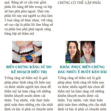
quả. Răng sứ có cấu trúc gồm
CHỨNG CÓ THỂ GẶP PHẢI.
phần lõi nâng đỡ bên trong và lớp
sứ bao phủ phía ngoài. Dựa vào
phần lõi này mà người ta chia làm
3 loại răng sứ khác nhau, với răng
sứ cao cấp là phần lõi làm bằng sứ
và phần bao phủ phái ngoài cũng
bằng lớp sứ thẩm mỹ
BIẾN CHỨNG RĂNG SỨ DO
KHẮC PHỤC BIẾN CHỨNG
KẾ HOẠCH ĐIỀU TRỊ
ĐAU NHỨC Ê BUỐT KÉO DÀI
KHÔNG RÕ RÀNG.
KHI LÀM RĂNG SỨ
Trồng răng sứ thẫm mỹ là giải
Trồng răng sứ thẫm mỹ là giải
pháp phục hình răng tốt hiện nay
pháp phục hình răng tốt hiện nay
và được nhiều người lựa chọn để
và được nhiều người lựa chọn để
thẩm mỹ lại hàm răng với những
thẩm mỹ lại hàm răng với những
khiếm khuyết muốn được cải
khiếm khuyết muốn được cải
thiện. Tuy nhiên, việc thực hiện
thiện. Tuy nhiên, việc thực hiện
phải tuân theo những yêu cầu nhất
phải tuân theo những yêu cầu nhất
định và bác sĩ phải có chuyên môn
định và bác sĩ phải có chuyên môn