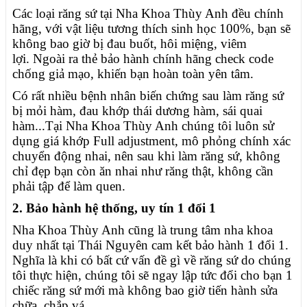
Các loại răng sứ tại Nha Khoa Thùy Anh đều chính
hãng, với vật liệu tương thích sinh học 100%
, bạn sẽ
không bao giờ bị đau buốt, hôi miệng, viêm
lợi. Ngoài ra thẻ bảo hành chính hãng check code
chống giả mạo, khiến bạn hoàn toàn yên tâm.
Có rất nhiều bệnh nhân biến chứng sau làm răng sứ
bị mỏi hàm, đau khớp thái dương hàm, sái quai
hàm...Tại Nha Khoa Thùy Anh chúng tôi luôn sử
dụng giá khớp Full adjustment, mô phỏng chính xác
chuyển động nhai, nên sau khi làm răng sứ, không
chỉ đẹp bạn còn ăn nhai như răng thật, không cần
phải tập để làm quen.
2. Bảo hành hệ thống, uy tín 1 đổi 1
Nha Khoa Thùy Anh cũng là trung tâm nha khoa
duy nhất tại Thái Nguyên cam kết bảo hành 1 đổi 1.
Nghĩa là khi có bất cứ vấn đề gì về răng sứ do chúng
tôi thực hiện, chúng tôi sẽ ngay lập tức đổi cho bạn 1
chiếc răng sứ mới mà không bao giờ tiến hành sửa
chữa, chắp vá.