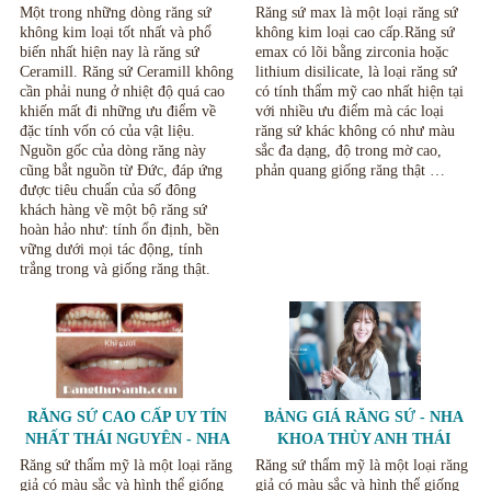
RĂNG TẠI NHA KHOA THÙY
THẨM MỸ RĂNG SỨ
Một trong những dòng răng sứ
Răng sứ max là một loại răng sứ
ANH THÁI NGUYÊN
không kim loại tốt nhất và phổ
không kim loại cao cấp.Răng sứ
biến nhất hiện nay là răng sứ
emax có lõi bằng zirconia hoặc
Ceramill. Răng sứ Ceramill không
lithium disilicate, là loại răng sứ
cần phải nung ở nhiệt độ quá cao
có tính thẩm mỹ cao nhất hiện tại
khiến mất đi những ưu điểm về
với nhiều ưu điểm mà các loại
đặc tính vốn có của vật liệu.
răng sứ khác không có như màu
Nguồn gốc của dòng răng này
sắc đa dạng, độ trong mờ cao,
cũng bắt nguồn từ Đức, đáp ứng
phản quang giống răng thật …
được tiêu chuẩn của số đông
khách hàng về một bộ răng sứ
hoàn hảo như: tính ổn định, bền
vững dưới mọi tác động, tính
trắng trong và giống răng thật.
RĂNG SỨ CAO CẤP UY TÍN
BẢNG GIÁ RĂNG SỨ - NHA
NHẤT THÁI NGUYÊN - NHA
KHOA THÙY ANH THÁI
KHOA THÙY ANH
NGUYÊN
Răng sứ thẩm mỹ là một loại răng
Răng sứ thẩm mỹ là một loại răng
giả có màu sắc và hình thể giống
giả có màu sắc và hình thể giống