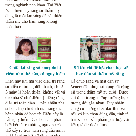
trong nghành nha khoa. Tại Việt
Nam hiện nay răng sứ thẩm mỹ
đang là một làn sóng để cải thiện
thẩm mỹ cho hàm răng không
hoàn hảo.
Chữa lại răng sứ hỏng do bị
9 Tiêu chí để lựa chọn bọc sứ
viêm như thế nào, có nguy hiểm
hay dán sứ thẩm mỹ răng.
không?
Hiện nay khi mà việc điều trị răng
Cả chụp răng và mặt dán sứ
sứ diễn ra tương đối nhanh, chỉ 2-
Veneer đều được sử dụng rất rộng
5 ngày là hoàn thiện, không vất vả
rãi trong thẩm mỹ nụ cười. Được
cho nha sĩ như điều trị niềng răng,
chỉ định trong những trường hợp
điều trị toàn diện… nên nhiều nha
tương đối gần nhau. Tuy nhiên
sĩ bất chấp chỉ định mài răng của
cũng có những điều đặc thù, và
bệnh nhân để bọc sứ. Điều này là
nếu có lựa chọn đúng đắn, tinh tế
rất nguy hiểm. Các bạn cần phải
bạn sẽ có 1 sản phẩm phù hợp với
biết hết tất cả những nguy cơ có
kết quả dự đoán được.
thể xẩy ra trên hàm răng của mình
khi lựa chọn bất cứ dịch vụ nha