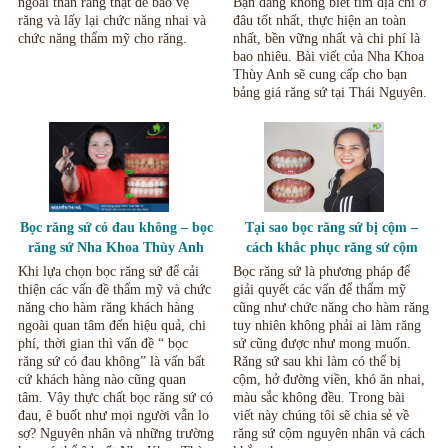
ngoài thân răng thật để bảo vệ
Bạn đang không biết tìm địa chỉ ở
răng và lấy lại chức năng nhai và
đâu tốt nhất, thực hiện an toàn
chức năng thẩm mỹ cho răng.
nhất, bền vững nhất và chi phí là
bao nhiêu. Bài viết của Nha Khoa
Thùy Anh sẽ cung cấp cho bạn
bảng giá răng sứ tại Thái Nguyên.
Bọc răng sứ có đau không – bọc
Tại sao bọc răng sứ bị cộm –
răng sứ Nha Khoa Thùy Anh
cách khắc phục răng sứ cộm
Thái Nguyên.
Thái Nguyên.
Khi lựa chọn bọc răng sứ để cải
Bọc răng sứ là phương pháp để
thiện các vấn đề thẩm mỹ và chức
giải quyết các vấn để thẩm mỹ
năng cho hàm răng khách hàng
cũng như chức năng cho hàm răng
ngoài quan tâm đến hiệu quả, chi
tuy nhiên không phải ai làm răng
phí, thời gian thì vấn đề “ bọc
sứ cũng được như mong muốn.
răng sứ có đau không” là vấn bất
Răng sứ sau khi làm có thể bị
cứ khách hàng nào cũng quan
cộm, hở đường viền, khó ăn nhai,
tâm. Vậy thực chất bọc răng sứ có
màu sắc không đều. Trong bài
đau, ê buốt như mọi người vẫn lo
viết này chúng tôi sẽ chia sẻ về
sợ? Nguyên nhân và những trường
răng sứ cộm nguyên nhân và cách