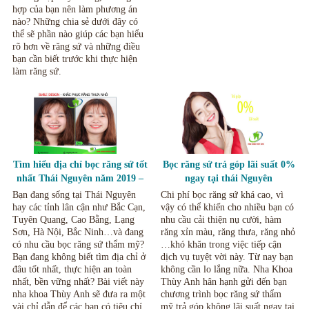
hợp của bạn nên làm phương án
nào? Những chia sẻ dưới đây có
thể sẽ phần nào giúp các bạn hiểu
rõ hơn về răng sứ và những điều
bạn cần biết trước khi thực hiện
làm răng sứ.
Tìm hiểu địa chỉ bọc răng sứ tốt
Bọc răng sứ trả góp lãi suất 0%
nhất Thái Nguyên năm 2019 –
ngay tại thái Nguyên
2020
Bạn đang sống tại Thái Nguyên
Chi phí bọc răng sứ khá cao, vì
hay các tỉnh lân cận như Bắc Cạn,
vậy có thể khiến cho nhiều bạn có
Tuyên Quang, Cao Bằng, Lạng
nhu cầu cải thiện nụ cười, hàm
Sơn, Hà Nội, Bắc Ninh…và đang
răng xỉn màu, răng thưa, răng nhỏ
có nhu cầu bọc răng sứ thẩm mỹ?
…khó khăn trong việc tiếp cận
Bạn đang không biết tìm địa chỉ ở
dịch vụ tuyệt vời này. Từ nay bạn
đâu tốt nhất, thực hiện an toàn
không cần lo lắng nữa. Nha Khoa
nhất, bền vững nhất? Bài viết này
Thùy Anh hân hạnh gửi đến bạn
nha khoa Thùy Anh sẽ đưa ra một
chương trình bọc răng sứ thẩm
vài chỉ dẫn để các bạn có tiêu chí
mỹ trả góp không lãi suất ngay tại