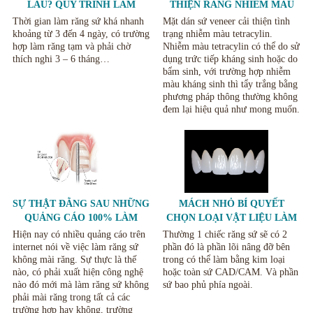
LÂU? QUY TRÌNH LÀM
THIỆN RĂNG NHIỄM MÀU
RĂNG SỨ.
TETRACYCLIN
Thời gian làm răng sứ khá nhanh
Mặt dán sứ veneer cải thiện tình
khoảng từ 3 đến 4 ngày, có trường
trạng nhiễm màu tetracylin.
hợp làm răng tạm và phải chờ
Nhiễm màu tetracylin có thể do sử
thích nghi 3 – 6 tháng…
dụng trức tiếp kháng sinh hoặc do
bẩm sinh, với trường hợp nhiễm
màu kháng sinh thì tẩy trắng bằng
phương pháp thông thường không
đem lại hiệu quả như mong muốn.
SỰ THẬT ĐẰNG SAU NHỮNG
MÁCH NHỎ BÍ QUYẾT
QUẢNG CÁO 100% LÀM
CHỌN LOẠI VẬT LIỆU LÀM
RĂNG SỨ KHÔNG MÀI
BỌC RĂNG NÊN CHỌN LOẠI
Hiện nay có nhiều quảng cáo trên
Thường 1 chiếc răng sứ sẽ có 2
RĂNG.
RĂNG NÀO CHO PHÙ HỢP.
internet nói về việc làm răng sứ
phần đó là phần lõi nâng đỡ bên
không mài răng. Sự thực là thế
trong có thể làm bằng kim loại
nào, có phải xuất hiện công nghệ
hoặc toàn sứ CAD/CAM. Và phần
nào đó mới mà làm răng sứ không
sứ bao phủ phía ngoài.
phải mài răng trong tất cả các
trường hợp hay không, trường