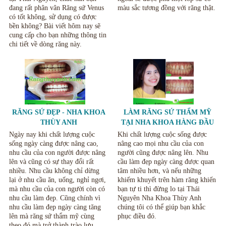
đang rất phân vân Răng sứ Venus
màu sắc tương đồng với răng thật.
có tốt không, sử dụng có được
bền không? Bài viết hôm nay sẽ
cung cấp cho bạn những thông tin
chi tiết về dòng răng này.
RĂNG SỨ ĐẸP - NHA KHOA
LÀM RĂNG SỨ THẨM MỸ
THÙY ANH
TẠI NHA KHOA HÀNG ĐẦU
TẠI THÁI NGUYÊN.
Ngày nay khi chất lượng cuộc
Khi chất lượng cuộc sống được
sống ngày càng được nâng cao,
nâng cao mọi nhu cầu của con
nhu cầu của con người được nâng
người cũng được nâng lên. Nhu
lên và cũng có sự thay đổi rất
cầu làm đẹp ngày càng được quan
nhiều. Nhu cầu không chỉ dừng
tâm nhiều hơn, và nếu những
lại ở nhu cầu ăn, uống, nghỉ ngơi,
khiếm khuyết trên hàm răng khiến
mà nhu cầu của con người còn có
bạn tự ti thì đừng lo tại Thái
nhu cầu làm đẹp. Cũng chính vì
Nguyên Nha Khoa Thùy Anh
nhu cầu làm đẹp ngày càng tăng
chúng tôi có thể giúp bạn khắc
lên mà răng sứ thẩm mỹ cùng
phục điều đó.
theo đó mà trở thành trào lưu