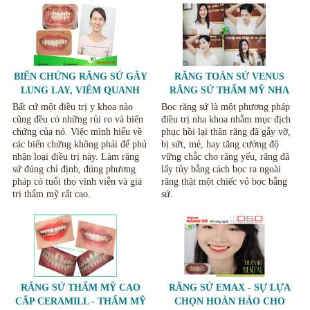
BIẾN CHỨNG RĂNG SỨ GÂY
RĂNG TOÀN SỨ VENUS
LUNG LAY, VIÊM QUANH
RĂNG SỨ THẨM MỸ NHA
RĂNG VÀ NỨT VỠ RĂNG SỨ
KHOA THÙY ANH THÁI
Bất cứ một điều trị y khoa nào
Bọc răng sứ là một phương pháp
NGUYÊN
cũng đều có những rủi ro và biến
điều trị nha khoa nhằm mục địch
chứng của nó. Việc mình hiểu về
phục hồi lại thân răng đã gẫy vỡ,
các biến chứng không phải để phủ
bị sứt, mẻ, hay tăng cường độ
nhận loại điều trị này. Làm răng
vững chắc cho răng yếu, răng đã
sứ đúng chỉ định, đúng phương
lấy tủy bằng cách bọc ra ngoài
pháp có tuổi thọ vĩnh viễn và giá
răng thật một chiếc vỏ bọc bằng
trị thẩm mỹ rất cao.
sứ.
RĂNG SỨ THẨM MỸ CAO
RĂNG SỨ EMAX - SỰ LỰA
CẤP CERAMILL - THẨM MỸ
CHỌN HOÀN HẢO CHO