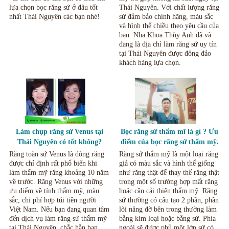
lựa chọn bọc răng sứ ở đâu tốt
Thái Nguyên. Với chất lượng răng
nhất Thái Nguyên các bạn nhé!
sứ đảm bảo chính hãng, màu sắc
và hình thể chiều theo yêu cầu của
bạn. Nha Khoa Thùy Anh đã và
đang là địa chỉ làm răng sứ uy tín
tại Thái Nguyên được đông đảo
khách hàng lựa chọn.
Làm chụp răng sứ Venus tại
Bọc răng sứ thẩm mĩ là gì ? Ưu
Thái Nguyên có tốt không?
điểm của bọc răng sứ thẩm mỹ.
Những lưu ý khi sử dụng
Răng toàn sứ Venus là dòng răng
Răng sứ thẩm mỹ là một loại răng
được chỉ định rất phổ biến khi
giả có màu sắc và hình thể giống
làm thẩm mỹ răng khoảng 10 năm
như răng thật để thay thế răng thật
về trước. Răng Venus với những
trong một số trường hợp mất răng
ưu điểm về tính thẩm mỹ, màu
hoặc cần cải thiện thẩm mỹ. Răng
sắc, chi phí hợp túi tiền người
sứ thường có cấu tạo 2 phần, phần
Việt Nam. Nếu bạn đang quan tâm
lõi nâng đỡ bên trong thường làm
đến dịch vụ làm răng sứ thẩm mỹ
bằng kim loại hoặc bằng sứ. Phía
tại Thái Nguyên, chắc hẳn bạn
ngoài sẽ được phủ một lớp sứ có