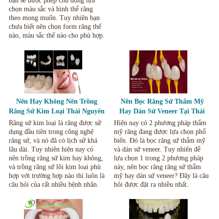
bạn sẽ được phép chủ động lựa
chọn màu sắc và hình thể răng
theo mong muốn. Tuy nhiên bạn
chưa biết nên chọn form răng thế
nào, màu sắc thế nào cho phù hợp.
Nên Hay Không Nên Trồng
Nên Bọc Răng Sứ Thẩm Mỹ
Răng Sứ Kim Loại Thái Nguyên
Hay Dán Sứ Veneer Tại Thái
Nguyên.
Răng sứ kim loại là răng được sử
Hiện nay có 2 phương pháp thẩm
dụng đầu tiên trong công nghệ
mỹ răng đang được lựa chọn phổ
răng sứ, và nó đã có lịch sử khá
biến. Đó là bọc răng sứ thẩm mỹ
lâu dài. Tuy nhiên hiện nay có
và dán sứ veneer. Tuy nhiên để
nên trồng răng sứ kim hay không,
lựa chọn 1 trong 2 phương pháp
và trồng răng sứ lõi kim loại phù
này, nên bọc răng răng sứ thẩm
hợp với trường hợp nào thì luôn là
mỹ hay dán sứ veneer? Đây là câu
câu hỏi của rất nhiều bệnh nhân.
hỏi được đặt ra nhiều nhất.