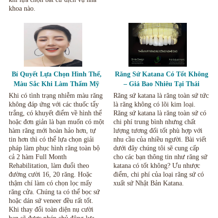
khoa nào.
Bí Quyết Lựa Chọn Hình Thể,
Răng Sứ Katana Có Tốt Không
Màu Sắc Khi Làm Thẩm Mỹ
– Giá Bao Nhiêu Tại Thái
Răng Sứ, Mặt Dán Sứ Veneer.
Nguyên.
Khi có tình trạng nhiễm màu răng
Răng sứ katana là răng toàn sứ tức
không đáp ứng với các thuốc tẩy
là răng không có lõi kim loại.
trắng, có khuyết điểm về hình thể
Răng sứ katana là răng toàn sứ có
hoặc đơn giản là bạn muốn có một
chi phí trung bình nhưng chất
hàm răng mới hoàn hảo hơn, tự
lượng tương đối tốt phù hợp với
tin hơn thì có thể lựa chọn giải
nhu cầu của nhiều người. Bài viết
pháp làm phục hình răng toàn bộ
dưới đây chúng tôi sẽ cung cấp
cả 2 hàm Full Month
cho các bạn thông tin như răng sứ
Rehabilitation, làm đuổi theo
katana có tốt không? Ưu nhược
đường cười 16, 20 răng. Hoặc
điểm, chi phí của loại răng sứ có
thậm chí làm có chọn lọc mấy
xuất sứ Nhật Bản Katana.
răng cửa. Chúng ta có thể bọc sứ
hoặc dán sứ veneer đều rất tốt.
Khi thay đổi toàn diện nụ cười