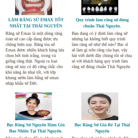
LÀM RĂNG SỨ EMAX TỐT
Quy trình làm răng sứ đúng
NHẤT TẠI THÁI NGUYÊN
chuẩn Thái Nguyên.
Răng sứ Emax là một dòng răng
Bạn đang có ý định làm răng sứ
toàn sứ cao cấp đang được ưu
nhưng lại không biết quy trình
chộng hiện nay. Răng tòa sứ
làm răng sứ như thế nào? Bác sĩ
Emax được nhiều khách hàng lựa
sẽ làm gì trên răng của bạn, vậy
chọn bởi tính trắng, trong và
bài viết dưới đây chúng tôi sẽ chia
giống răng thật. Ngoài ra loại
sẻ với khách hàng quy trình làm
răng sứ này có độ cứng chắc cho
răng sứ đúng chuẩn Thái Nguyên.
khả năng ăn nhai tốt, với lớp
khung sườn làm bằng sứ emax
nhập khẩu từ Đức.
Bọc Răng Sứ Nguyên Hàm Giá
Bọc Răng Sứ Giá Rẻ Tại Thái
Bao Nhiêu Tại Thái Nguyên.
Nguyên