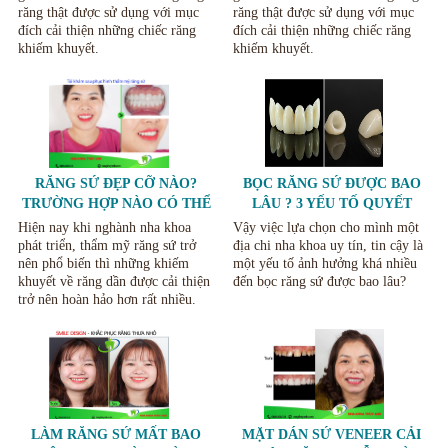
răng thật được sử dụng với mục
răng thật được sử dụng với mục
đích cải thiện những chiếc răng
đích cải thiện những chiếc răng
khiếm khuyết.
khiếm khuyết.
RĂNG SỨ ĐẸP CỠ NÀO?
BỌC RĂNG SỨ ĐƯỢC BAO
TRƯỜNG HỢP NÀO CÓ THỂ
LÂU ? 3 YẾU TỐ QUYẾT
BỌC SỨ THẨM MỸ HIỆU
ĐỊNH TUỔI THỌ RĂNG SỨ.
Hiện nay khi nghành nha khoa
Vậy việc lựa chọn cho mình một
QUẢ.
phát triển, thẩm mỹ răng sứ trở
địa chi nha khoa uy tín, tin cậy là
nên phổ biến thì những khiếm
một yếu tố ảnh hưởng khá nhiều
khuyết về răng dần được cải thiện
đến bọc răng sứ được bao lâu?
trở nên hoàn hảo hơn rất nhiều.
LÀM RĂNG SỨ MẤT BAO
MẶT DÁN SỨ VENEER CẢI