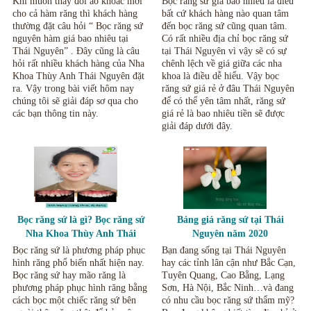
Khi muốn thay đổi áo khoác mới
Bọc răng sứ giá bao nhiêu là điều
cho cả hàm răng thì khách hàng
bất cứ khách hàng nào quan tâm
thường đặt câu hỏi “ Bọc răng sứ
đến bọc răng sứ cũng quan tâm.
nguyên hàm giá bao nhiêu tại
Có rất nhiều địa chỉ bọc răng sứ
Thái Nguyên” . Đây cũng là câu
tại Thái Nguyên vì vậy sẽ có sự
hỏi rất nhiều khách hàng của Nha
chênh lệch về giá giữa các nha
Khoa Thùy Anh Thái Nguyên đặt
khoa là điều dễ hiểu. Vậy bọc
ra. Vậy trong bài viết hôm nay
răng sứ giá rẻ ở đâu Thái Nguyên
chúng tôi sẽ giải đáp sơ qua cho
để có thể yên tâm nhất, răng sứ
các bạn thông tin này.
giá rẻ là bao nhiêu tiền sẽ được
giải đáp dưới đây.
Bọc răng sứ là gì? Bọc răng sứ
Bảng giá răng sứ tại Thái
Nha Khoa Thùy Anh Thái
Nguyên năm 2020
Nguyên.
Bọc răng sứ là phương pháp phục
Bạn đang sống tại Thái Nguyên
hình răng phổ biến nhất hiện nay.
hay các tỉnh lân cận như Bắc Cạn,
Bọc răng sứ hay mão răng là
Tuyên Quang, Cao Bằng, Lạng
phương pháp phục hình răng bằng
Sơn, Hà Nội, Bắc Ninh…và đang
cách bọc một chiếc răng sứ bên
có nhu cầu bọc răng sứ thẩm mỹ?