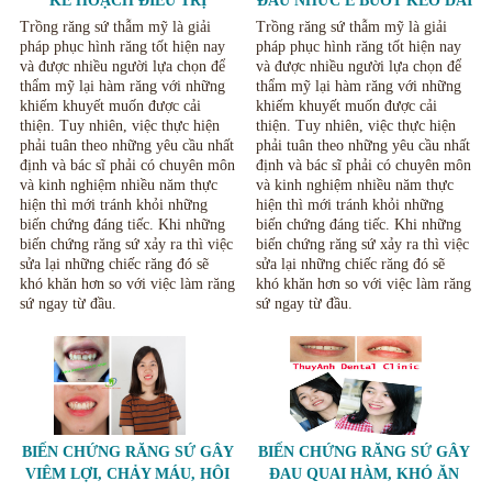
KẾ HOẠCH ĐIỀU TRỊ
ĐAU NHỨC Ê BUỐT KÉO DÀI
KHÔNG RÕ RÀNG.
KHI LÀM RĂNG SỨ
Trồng răng sứ thẫm mỹ là giải
Trồng răng sứ thẫm mỹ là giải
pháp phục hình răng tốt hiện nay
pháp phục hình răng tốt hiện nay
và được nhiều người lựa chọn để
và được nhiều người lựa chọn để
thẩm mỹ lại hàm răng với những
thẩm mỹ lại hàm răng với những
khiếm khuyết muốn được cải
khiếm khuyết muốn được cải
thiện. Tuy nhiên, việc thực hiện
thiện. Tuy nhiên, việc thực hiện
phải tuân theo những yêu cầu nhất
phải tuân theo những yêu cầu nhất
định và bác sĩ phải có chuyên môn
định và bác sĩ phải có chuyên môn
và kinh nghiệm nhiều năm thực
và kinh nghiệm nhiều năm thực
hiện thì mới tránh khỏi những
hiện thì mới tránh khỏi những
biến chứng đáng tiếc. Khi những
biến chứng đáng tiếc. Khi những
biến chứng răng sứ xảy ra thì việc
biến chứng răng sứ xảy ra thì việc
sửa lại những chiếc răng đó sẽ
sửa lại những chiếc răng đó sẽ
khó khăn hơn so với việc làm răng
khó khăn hơn so với việc làm răng
sứ ngay từ đầu.
sứ ngay từ đầu.
BIẾN CHỨNG RĂNG SỨ GÂY
BIẾN CHỨNG RĂNG SỨ GÂY
VIÊM LỢI, CHẢY MÁU, HÔI
ĐAU QUAI HÀM, KHÓ ĂN