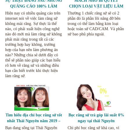
SỰ THẬT ĐẰNG SAU NHỮNG
MÁCH NHỎ BÍ QUYẾT
QUẢNG CÁO 100% LÀM
CHỌN LOẠI VẬT LIỆU LÀM
RĂNG SỨ KHÔNG MÀI
BỌC RĂNG NÊN CHỌN LOẠI
Hiện nay có nhiều quảng cáo trên
Thường 1 chiếc răng sứ sẽ có 2
RĂNG.
RĂNG NÀO CHO PHÙ HỢP.
internet nói về việc làm răng sứ
phần đó là phần lõi nâng đỡ bên
không mài răng. Sự thực là thế
trong có thể làm bằng kim loại
nào, có phải xuất hiện công nghệ
hoặc toàn sứ CAD/CAM. Và phần
nào đó mới mà làm răng sứ không
sứ bao phủ phía ngoài.
phải mài răng trong tất cả các
trường hợp hay không, trường
hợp của bạn nên làm phương án
nào? Những chia sẻ dưới đây có
thể sẽ phần nào giúp các bạn hiểu
rõ hơn về răng sứ và những điều
bạn cần biết trước khi thực hiện
làm răng sứ.
Tìm hiểu địa chỉ bọc răng sứ tốt
Bọc răng sứ trả góp lãi suất 0%
nhất Thái Nguyên năm 2019 –
ngay tại thái Nguyên
2020
Bạn đang sống tại Thái Nguyên
Chi phí bọc răng sứ khá cao, vì