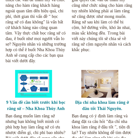
năng cho hàm răng khách hàng
cũng như chức năng cho hàm răng
ngoài quan tâm đến hiệu quả, chi
tuy nhiên không phải ai làm răng
phí, thời gian thì vấn đề “ bọc
sứ cũng được như mong muốn.
răng sứ có đau không” là vấn bất
Răng sứ sau khi làm có thể bị
cứ khách hàng nào cũng quan
cộm, hở đường viền, khó ăn nhai,
tâm. Vậy thực chất bọc răng sứ có
màu sắc không đều. Trong bài
đau, ê buốt như mọi người vẫn lo
viết này chúng tôi sẽ chia sẻ về
sợ? Nguyên nhân và những trường
răng sứ cộm nguyên nhân và cách
hợp có thể ê buốt Nha Khoa Thùy
khắc phục.
Anh sẽ cung cấp cho các bạn qua
bài viết dười đây.
9 Vấn đề cần biết trước khi bọc
Địa chỉ nha khoa làm răng ở
răng sứ – Nha Khoa Thùy Anh
đâu tốt Thái Nguyên.
Thái Nguyên
Bạn đang muốn làm răng sứ
Bạn đang có ý định làm răng và
nhưng bạn không biết mình có
đang đặt ra câu hỏi “địa chỉ nha
phù hợp hay làm rắng sứ có ưu
khoa làm răng ở đâu tốt ”, tiện đi
nhược điểm gì, chi phí bao nhiêu?
lại? Tuy nhiên không dễ tìm được