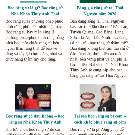
Bọc răng sứ là gì? Bọc răng sứ
Bảng giá răng sứ tại Thái
Nha Khoa Thùy Anh Thái
Nguyên năm 2020
Nguyên.
Bọc răng sứ là phương pháp phục
Bạn đang sống tại Thái Nguyên
hình răng phổ biến nhất hiện nay.
hay các tỉnh lân cận như Bắc Cạn,
Bọc răng sứ hay mão răng là
Tuyên Quang, Cao Bằng, Lạng
phương pháp phục hình răng bằng
Sơn, Hà Nội, Bắc Ninh…và đang
cách bọc một chiếc răng sứ bên
có nhu cầu bọc răng sứ thẩm mỹ?
ngoài thân răng thật để bảo vệ
Bạn đang không biết tìm địa chỉ ở
răng và lấy lại chức năng nhai và
đâu tốt nhất, thực hiện an toàn
chức năng thẩm mỹ cho răng.
nhất, bền vững nhất và chi phí là
bao nhiêu. Bài viết của Nha Khoa
Thùy Anh sẽ cung cấp cho bạn
bảng giá răng sứ tại Thái Nguyên.
Bọc răng sứ có đau không – bọc
Tại sao bọc răng sứ bị cộm –
răng sứ Nha Khoa Thùy Anh
cách khắc phục răng sứ cộm
Thái Nguyên.
Thái Nguyên.
Khi lựa chọn bọc răng sứ để cải
Bọc răng sứ là phương pháp để
thiện các vấn đề thẩm mỹ và chức
giải quyết các vấn để thẩm mỹ