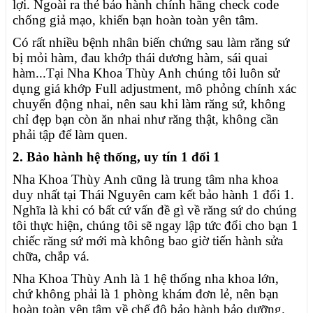
lợi. Ngoài ra thẻ bảo hành chính hãng check code
chống giả mạo, khiến bạn hoàn toàn yên tâm.
Có rất nhiều bệnh nhân biến chứng sau làm răng sứ
bị mỏi hàm, đau khớp thái dương hàm, sái quai
hàm...Tại Nha Khoa Thùy Anh chúng tôi luôn sử
dụng giá khớp Full adjustment, mô phỏng chính xác
chuyển động nhai, nên sau khi làm răng sứ, không
chỉ đẹp bạn còn ăn nhai như răng thật, không cần
phải tập để làm quen.
2. Bảo hành hệ thống, uy tín 1 đổi 1
Nha Khoa Thùy Anh cũng là trung tâm nha khoa
duy nhất tại Thái Nguyên cam kết bảo hành 1 đổi 1.
Nghĩa là khi có bất cứ vấn đề gì về răng sứ do chúng
tôi thực hiện, chúng tôi sẽ ngay lập tức đổi cho bạn 1
chiếc răng sứ mới mà không bao giờ tiến hành sửa
chữa, chắp vá.
Nha Khoa Thùy Anh là 1 hệ thống nha khoa lớn,
chứ không phải là 1 phòng khám đơn lẻ, nên bạn
hoàn toàn yên tâm về chế độ bảo hành bảo dưỡng.