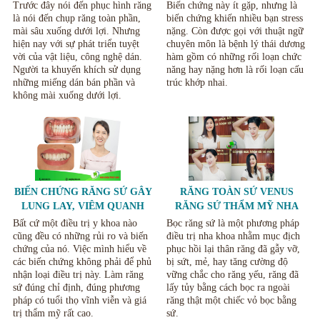
MIỆNG VÀ CÁCH KHẮC
NHAI VÀ CÁCH KHẮC PHỤC
Trước đây nói đến phục hình răng
Biến chứng này ít gặp, nhưng là
PHỤC
là nói đến chụp răng toàn phần,
biến chứng khiến nhiều bạn stress
mài sâu xuống dưới lợi. Nhưng
nặng. Còn được gọi với thuật ngữ
hiện nay với sự phát triển tuyệt
chuyên môn là bệnh lý thái dương
vời của vật liệu, công nghệ dán.
hàm gồm có những rối loạn chức
Người ta khuyến khích sử dụng
năng hay nặng hơn là rối loạn cấu
những miếng dán bán phần và
trúc khớp nhai.
không mài xuống dưới lợi.
BIẾN CHỨNG RĂNG SỨ GÂY
RĂNG TOÀN SỨ VENUS
LUNG LAY, VIÊM QUANH
RĂNG SỨ THẨM MỸ NHA
RĂNG VÀ NỨT VỠ RĂNG SỨ
KHOA THÙY ANH THÁI
Bất cứ một điều trị y khoa nào
Bọc răng sứ là một phương pháp
NGUYÊN
cũng đều có những rủi ro và biến
điều trị nha khoa nhằm mục địch
chứng của nó. Việc mình hiểu về
phục hồi lại thân răng đã gẫy vỡ,
các biến chứng không phải để phủ
bị sứt, mẻ, hay tăng cường độ
nhận loại điều trị này. Làm răng
vững chắc cho răng yếu, răng đã
sứ đúng chỉ định, đúng phương
lấy tủy bằng cách bọc ra ngoài
pháp có tuổi thọ vĩnh viễn và giá
răng thật một chiếc vỏ bọc bằng
trị thẩm mỹ rất cao.
sứ.