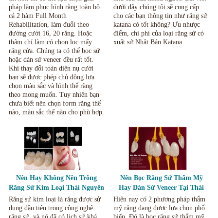
pháp làm phục hình răng toàn bộ
dưới đây chúng tôi sẽ cung cấp
cả 2 hàm Full Month
cho các bạn thông tin như răng sứ
Rehabilitation, làm đuổi theo
katana có tốt không? Ưu nhược
đường cười 16, 20 răng. Hoặc
điểm, chi phí của loại răng sứ có
thậm chí làm có chọn lọc mấy
xuất sứ Nhật Bản Katana.
răng cửa. Chúng ta có thể bọc sứ
hoặc dán sứ veneer đều rất tốt.
Khi thay đổi toàn diện nụ cười
bạn sẽ được phép chủ động lựa
chọn màu sắc và hình thể răng
theo mong muốn. Tuy nhiên bạn
chưa biết nên chọn form răng thế
nào, màu sắc thế nào cho phù hợp.
Nên Hay Không Nên Trồng
Nên Bọc Răng Sứ Thẩm Mỹ
Răng Sứ Kim Loại Thái Nguyên
Hay Dán Sứ Veneer Tại Thái
Nguyên.
Răng sứ kim loại là răng được sử
Hiện nay có 2 phương pháp thẩm
dụng đầu tiên trong công nghệ
mỹ răng đang được lựa chọn phổ
răng sứ, và nó đã có lịch sử khá
biến. Đó là bọc răng sứ thẩm mỹ