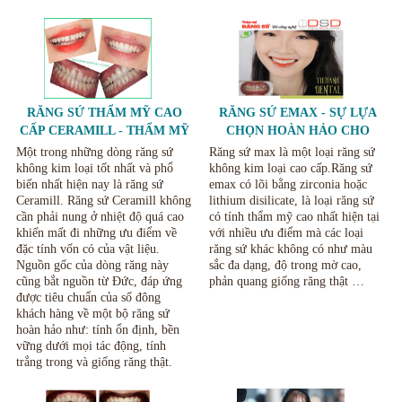
RĂNG SỨ THẨM MỸ CAO
RĂNG SỨ EMAX - SỰ LỰA
CẤP CERAMILL - THẨM MỸ
CHỌN HOÀN HẢO CHO
RĂNG TẠI NHA KHOA THÙY
THẨM MỸ RĂNG SỨ
Một trong những dòng răng sứ
Răng sứ max là một loại răng sứ
ANH THÁI NGUYÊN
không kim loại tốt nhất và phổ
không kim loại cao cấp.Răng sứ
biến nhất hiện nay là răng sứ
emax có lõi bằng zirconia hoặc
Ceramill. Răng sứ Ceramill không
lithium disilicate, là loại răng sứ
cần phải nung ở nhiệt độ quá cao
có tính thẩm mỹ cao nhất hiện tại
khiến mất đi những ưu điểm về
với nhiều ưu điểm mà các loại
đặc tính vốn có của vật liệu.
răng sứ khác không có như màu
Nguồn gốc của dòng răng này
sắc đa dạng, độ trong mờ cao,
cũng bắt nguồn từ Đức, đáp ứng
phản quang giống răng thật …
được tiêu chuẩn của số đông
khách hàng về một bộ răng sứ
hoàn hảo như: tính ổn định, bền
vững dưới mọi tác động, tính
trắng trong và giống răng thật.