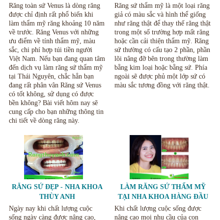
Những lưu ý khi sử dụng
Răng toàn sứ Venus là dòng răng
Răng sứ thẩm mỹ là một loại răng
được chỉ định rất phổ biến khi
giả có màu sắc và hình thể giống
làm thẩm mỹ răng khoảng 10 năm
như răng thật để thay thế răng thật
về trước. Răng Venus với những
trong một số trường hợp mất răng
ưu điểm về tính thẩm mỹ, màu
hoặc cần cải thiện thẩm mỹ. Răng
sắc, chi phí hợp túi tiền người
sứ thường có cấu tạo 2 phần, phần
Việt Nam. Nếu bạn đang quan tâm
lõi nâng đỡ bên trong thường làm
đến dịch vụ làm răng sứ thẩm mỹ
bằng kim loại hoặc bằng sứ. Phía
tại Thái Nguyên, chắc hẳn bạn
ngoài sẽ được phủ một lớp sứ có
đang rất phân vân Răng sứ Venus
màu sắc tương đồng với răng thật.
có tốt không, sử dụng có được
bền không? Bài viết hôm nay sẽ
cung cấp cho bạn những thông tin
chi tiết về dòng răng này.
RĂNG SỨ ĐẸP - NHA KHOA
LÀM RĂNG SỨ THẨM MỸ
THÙY ANH
TẠI NHA KHOA HÀNG ĐẦU
TẠI THÁI NGUYÊN.
Ngày nay khi chất lượng cuộc
Khi chất lượng cuộc sống được
sống ngày càng được nâng cao,
nâng cao mọi nhu cầu của con