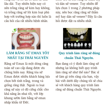
lâu dài. Tuy nhiên hiện nay có
và dán sứ veneer. Tuy nhiên để
nên trồng răng sứ kim hay không,
lựa chọn 1 trong 2 phương pháp
và trồng răng sứ lõi kim loại phù
này, nên bọc răng răng sứ thẩm
hợp với trường hợp nào thì luôn là
mỹ hay dán sứ veneer? Đây là câu
câu hỏi của rất nhiều bệnh nhân.
hỏi được đặt ra nhiều nhất.
LÀM RĂNG SỨ EMAX TỐT
Quy trình làm răng sứ đúng
NHẤT TẠI THÁI NGUYÊN
chuẩn Thái Nguyên.
Răng sứ Emax là một dòng răng
Bạn đang có ý định làm răng sứ
toàn sứ cao cấp đang được ưu
nhưng lại không biết quy trình
chộng hiện nay. Răng tòa sứ
làm răng sứ như thế nào? Bác sĩ
Emax được nhiều khách hàng lựa
sẽ làm gì trên răng của bạn, vậy
chọn bởi tính trắng, trong và
bài viết dưới đây chúng tôi sẽ chia
giống răng thật. Ngoài ra loại
sẻ với khách hàng quy trình làm
răng sứ này có độ cứng chắc cho
răng sứ đúng chuẩn Thái Nguyên.
khả năng ăn nhai tốt, với lớp
khung sườn làm bằng sứ emax
nhập khẩu từ Đức.