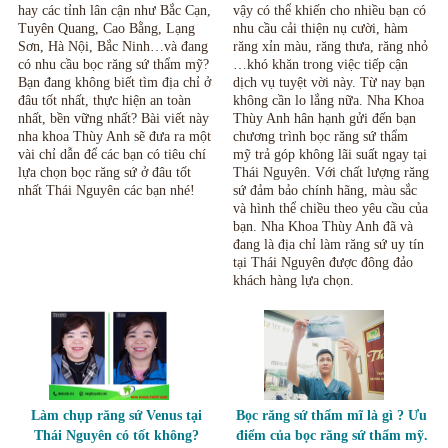
hay các tỉnh lân cận như Bắc Cạn,
vậy có thể khiến cho nhiều bạn có
Tuyên Quang, Cao Bằng, Lạng
nhu cầu cải thiện nụ cười, hàm
Sơn, Hà Nội, Bắc Ninh…và đang
răng xỉn màu, răng thưa, răng nhỏ
có nhu cầu bọc răng sứ thẩm mỹ?
…khó khăn trong việc tiếp cận
Bạn đang không biết tìm địa chỉ ở
dịch vụ tuyệt vời này. Từ nay bạn
đâu tốt nhất, thực hiện an toàn
không cần lo lắng nữa. Nha Khoa
nhất, bền vững nhất? Bài viết này
Thùy Anh hân hạnh gửi đến bạn
nha khoa Thùy Anh sẽ đưa ra một
chương trình bọc răng sứ thẩm
vài chỉ dẫn để các bạn có tiêu chí
mỹ trả góp không lãi suất ngay tại
lựa chọn bọc răng sứ ở đâu tốt
Thái Nguyên. Với chất lượng răng
nhất Thái Nguyên các bạn nhé!
sứ đảm bảo chính hãng, màu sắc
và hình thể chiều theo yêu cầu của
bạn. Nha Khoa Thùy Anh đã và
đang là địa chỉ làm răng sứ uy tín
tại Thái Nguyên được đông đảo
khách hàng lựa chọn.
Làm chụp răng sứ Venus tại
Bọc răng sứ thẩm mĩ là gì ? Ưu
Thái Nguyên có tốt không?
điểm của bọc răng sứ thẩm mỹ.