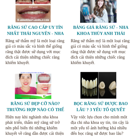
RĂNG SỨ CAO CẤP UY TÍN
BẢNG GIÁ RĂNG SỨ - NHA
NHẤT THÁI NGUYÊN - NHA
KHOA THÙY ANH THÁI
KHOA THÙY ANH
NGUYÊN
Răng sứ thẩm mỹ là một loại răng
Răng sứ thẩm mỹ là một loại răng
giả có màu sắc và hình thể giống
giả có màu sắc và hình thể giống
răng thật được sử dụng với mục
răng thật được sử dụng với mục
đích cải thiện những chiếc răng
đích cải thiện những chiếc răng
khiếm khuyết.
khiếm khuyết.
RĂNG SỨ ĐẸP CỠ NÀO?
BỌC RĂNG SỨ ĐƯỢC BAO
TRƯỜNG HỢP NÀO CÓ THỂ
LÂU ? 3 YẾU TỐ QUYẾT
BỌC SỨ THẨM MỸ HIỆU
ĐỊNH TUỔI THỌ RĂNG SỨ.
Hiện nay khi nghành nha khoa
Vậy việc lựa chọn cho mình một
QUẢ.
phát triển, thẩm mỹ răng sứ trở
địa chi nha khoa uy tín, tin cậy là
nên phổ biến thì những khiếm
một yếu tố ảnh hưởng khá nhiều
khuyết về răng dần được cải thiện
đến bọc răng sứ được bao lâu?