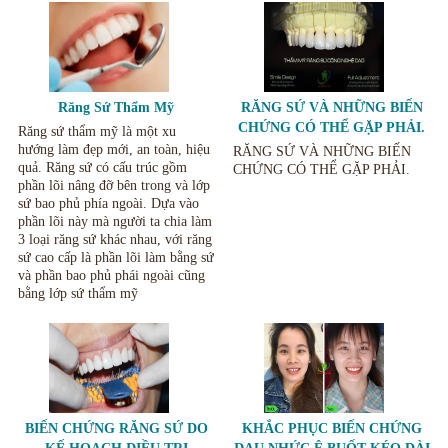
Răng Sứ Thẩm Mỹ
RĂNG SỨ VÀ NHỮNG BIẾN
CHỨNG CÓ THỂ GẶP PHẢI.
Răng sứ thẩm mỹ là một xu
hướng làm đẹp mới, an toàn, hiệu
RĂNG SỨ VÀ NHỮNG BIẾN
quả. Răng sứ có cấu trúc gồm
CHỨNG CÓ THỂ GẶP PHẢI.
phần lõi nâng đỡ bên trong và lớp
sứ bao phủ phía ngoài. Dựa vào
phần lõi này mà người ta chia làm
3 loại răng sứ khác nhau, với răng
sứ cao cấp là phần lõi làm bằng sứ
và phần bao phủ phái ngoài cũng
bằng lớp sứ thẩm mỹ
BIẾN CHỨNG RĂNG SỨ DO
KHẮC PHỤC BIẾN CHỨNG