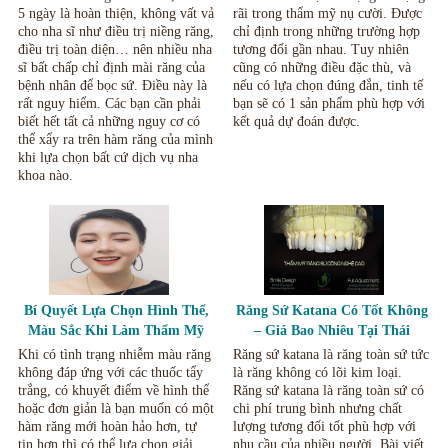
5 ngày là hoàn thiện, không vất vả
rãi trong thẩm mỹ nụ cười. Được
cho nha sĩ như điều trị niềng răng,
chỉ định trong những trường hợp
điều trị toàn diện… nên nhiều nha
tương đối gần nhau. Tuy nhiên
sĩ bất chấp chỉ định mài răng của
cũng có những điều đặc thù, và
bệnh nhân để bọc sứ. Điều này là
nếu có lựa chọn đúng đắn, tinh tế
rất nguy hiểm. Các bạn cần phải
bạn sẽ có 1 sản phẩm phù hợp với
biết hết tất cả những nguy cơ có
kết quả dự đoán được.
thể xẩy ra trên hàm răng của mình
khi lựa chọn bất cứ dịch vụ nha
khoa nào.
Bí Quyết Lựa Chọn Hình Thể,
Răng Sứ Katana Có Tốt Không
Màu Sắc Khi Làm Thẩm Mỹ
– Giá Bao Nhiêu Tại Thái
Răng Sứ, Mặt Dán Sứ Veneer.
Nguyên.
Khi có tình trạng nhiễm màu răng
Răng sứ katana là răng toàn sứ tức
không đáp ứng với các thuốc tẩy
là răng không có lõi kim loại.
trắng, có khuyết điểm về hình thể
Răng sứ katana là răng toàn sứ có
hoặc đơn giản là bạn muốn có một
chi phí trung bình nhưng chất
hàm răng mới hoàn hảo hơn, tự
lượng tương đối tốt phù hợp với
tin hơn thì có thể lựa chọn giải
nhu cầu của nhiều người. Bài viết