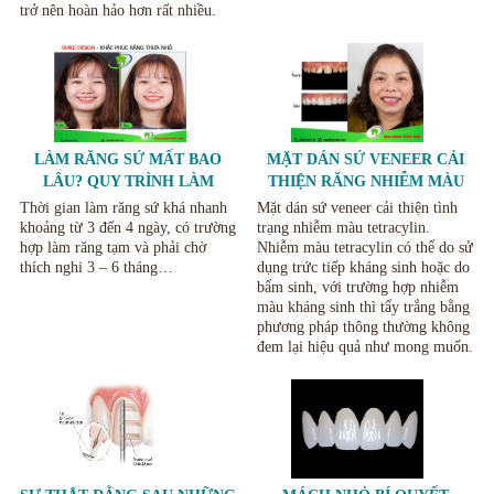
trở nên hoàn hảo hơn rất nhiều.
LÀM RĂNG SỨ MẤT BAO
MẶT DÁN SỨ VENEER CẢI
LÂU? QUY TRÌNH LÀM
THIỆN RĂNG NHIỄM MÀU
RĂNG SỨ.
TETRACYCLIN
Thời gian làm răng sứ khá nhanh
Mặt dán sứ veneer cải thiện tình
khoảng từ 3 đến 4 ngày, có trường
trạng nhiễm màu tetracylin.
hợp làm răng tạm và phải chờ
Nhiễm màu tetracylin có thể do sử
thích nghi 3 – 6 tháng…
dụng trức tiếp kháng sinh hoặc do
bẩm sinh, với trường hợp nhiễm
màu kháng sinh thì tẩy trắng bằng
phương pháp thông thường không
đem lại hiệu quả như mong muốn.