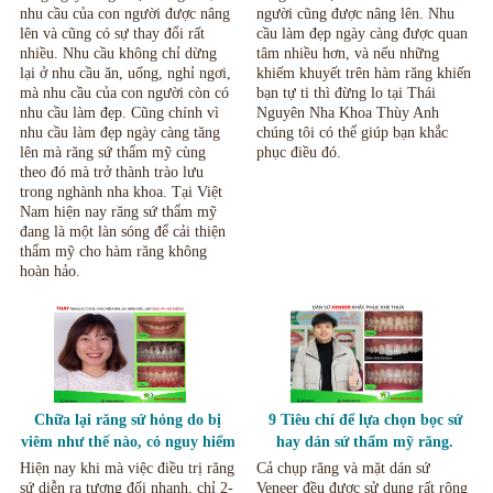
nhu cầu của con người được nâng
người cũng được nâng lên. Nhu
lên và cũng có sự thay đổi rất
cầu làm đẹp ngày càng được quan
nhiều. Nhu cầu không chỉ dừng
tâm nhiều hơn, và nếu những
lại ở nhu cầu ăn, uống, nghỉ ngơi,
khiếm khuyết trên hàm răng khiến
mà nhu cầu của con người còn có
bạn tự ti thì đừng lo tại Thái
nhu cầu làm đẹp. Cũng chính vì
Nguyên Nha Khoa Thùy Anh
nhu cầu làm đẹp ngày càng tăng
chúng tôi có thể giúp bạn khắc
lên mà răng sứ thẩm mỹ cùng
phục điều đó.
theo đó mà trở thành trào lưu
trong nghành nha khoa. Tại Việt
Nam hiện nay răng sứ thẩm mỹ
đang là một làn sóng để cải thiện
thẩm mỹ cho hàm răng không
hoàn hảo.
Chữa lại răng sứ hỏng do bị
9 Tiêu chí để lựa chọn bọc sứ
viêm như thế nào, có nguy hiểm
hay dán sứ thẩm mỹ răng.
không?
Hiện nay khi mà việc điều trị răng
Cả chụp răng và mặt dán sứ
sứ diễn ra tương đối nhanh, chỉ 2-
Veneer đều được sử dụng rất rộng