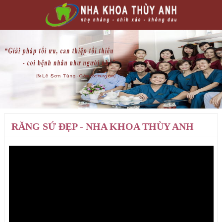
RĂNG SỨ ĐẸP - NHA KHOA THÙY ANH