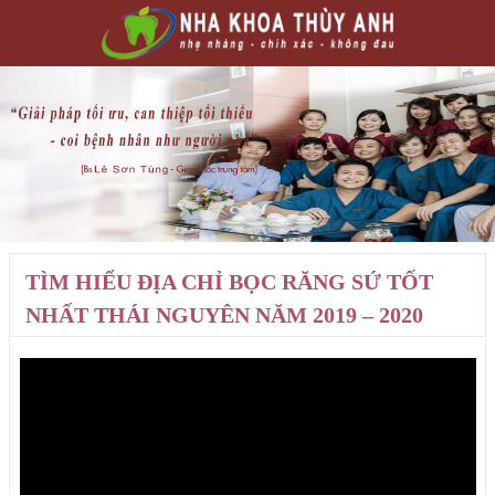
TÌM HIỂU ĐỊA CHỈ BỌC RĂNG SỨ TỐT
NHẤT THÁI NGUYÊN NĂM 2019 – 2020