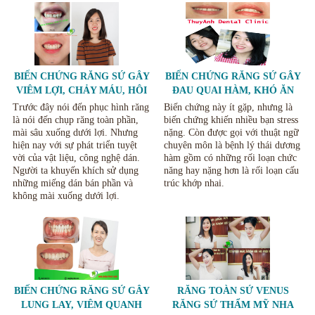
BIẾN CHỨNG RĂNG SỨ GÂY
BIẾN CHỨNG RĂNG SỨ GÂY
VIÊM LỢI, CHẢY MÁU, HÔI
ĐAU QUAI HÀM, KHÓ ĂN
MIỆNG VÀ CÁCH KHẮC
NHAI VÀ CÁCH KHẮC PHỤC
Trước đây nói đến phục hình răng
Biến chứng này ít gặp, nhưng là
PHỤC
là nói đến chụp răng toàn phần,
biến chứng khiến nhiều bạn stress
mài sâu xuống dưới lợi. Nhưng
nặng. Còn được gọi với thuật ngữ
hiện nay với sự phát triển tuyệt
chuyên môn là bệnh lý thái dương
vời của vật liệu, công nghệ dán.
hàm gồm có những rối loạn chức
Người ta khuyến khích sử dụng
năng hay nặng hơn là rối loạn cấu
những miếng dán bán phần và
trúc khớp nhai.
không mài xuống dưới lợi.
BIẾN CHỨNG RĂNG SỨ GÂY
RĂNG TOÀN SỨ VENUS
LUNG LAY, VIÊM QUANH
RĂNG SỨ THẨM MỸ NHA