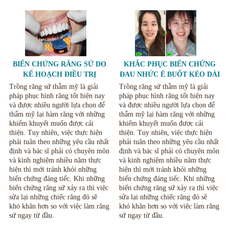
BIẾN CHỨNG RĂNG SỨ DO
KHẮC PHỤC BIẾN CHỨNG
KẾ HOẠCH ĐIỀU TRỊ
ĐAU NHỨC Ê BUỐT KÉO DÀI
KHÔNG RÕ RÀNG.
KHI LÀM RĂNG SỨ
Trồng răng sứ thẫm mỹ là giải
Trồng răng sứ thẫm mỹ là giải
pháp phục hình răng tốt hiện nay
pháp phục hình răng tốt hiện nay
và được nhiều người lựa chọn để
và được nhiều người lựa chọn để
thẩm mỹ lại hàm răng với những
thẩm mỹ lại hàm răng với những
khiếm khuyết muốn được cải
khiếm khuyết muốn được cải
thiện. Tuy nhiên, việc thực hiện
thiện. Tuy nhiên, việc thực hiện
phải tuân theo những yêu cầu nhất
phải tuân theo những yêu cầu nhất
định và bác sĩ phải có chuyên môn
định và bác sĩ phải có chuyên môn
và kinh nghiệm nhiều năm thực
và kinh nghiệm nhiều năm thực
hiện thì mới tránh khỏi những
hiện thì mới tránh khỏi những
biến chứng đáng tiếc. Khi những
biến chứng đáng tiếc. Khi những
biến chứng răng sứ xảy ra thì việc
biến chứng răng sứ xảy ra thì việc
sửa lại những chiếc răng đó sẽ
sửa lại những chiếc răng đó sẽ
khó khăn hơn so với việc làm răng
khó khăn hơn so với việc làm răng
sứ ngay từ đầu.
sứ ngay từ đầu.