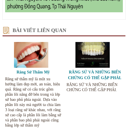
BÀI VIẾT LIÊN QUAN
Răng Sứ Thẩm Mỹ
RĂNG SỨ VÀ NHỮNG BIẾN
CHỨNG CÓ THỂ GẶP PHẢI.
Răng sứ thẩm mỹ là một xu
hướng làm đẹp mới, an toàn, hiệu
RĂNG SỨ VÀ NHỮNG BIẾN
quả. Răng sứ có cấu trúc gồm
CHỨNG CÓ THỂ GẶP PHẢI.
phần lõi nâng đỡ bên trong và lớp
sứ bao phủ phía ngoài. Dựa vào
phần lõi này mà người ta chia làm
3 loại răng sứ khác nhau, với răng
sứ cao cấp là phần lõi làm bằng sứ
và phần bao phủ phái ngoài cũng
bằng lớp sứ thẩm mỹ