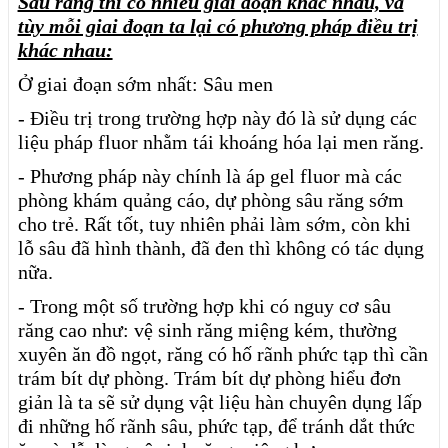
Sâu răng thì có nhiều giai đoạn khác nhau, và
tùy mỗi giai đoạn ta lại có phương pháp điều trị
khác nhau:
Ở giai đoạn sớm nhất: Sâu men
- Điều trị trong trường hợp này đó là sử dụng các
liệu pháp fluor nhằm tái khoáng hóa lại men răng.
- Phương pháp này chính là áp gel fluor mà các
phòng khám quảng cáo, dự phòng sâu răng sớm
cho trẻ. Rất tốt, tuy nhiên phải làm sớm, còn khi
lỗ sâu đã hình thành, đã đen thì không có tác dụng
nữa.
- Trong một số trường hợp khi có nguy cơ sâu
răng cao như: vệ sinh răng miệng kém, thường
xuyên ăn đồ ngọt, răng có hố rãnh phức tạp thì cần
trám bít dự phòng. Trám bít dự phòng hiểu đơn
giản là ta sẽ sử dụng vật liệu hàn chuyên dụng lấp
đi những hố rãnh sâu, phức tạp, để tránh dắt thức