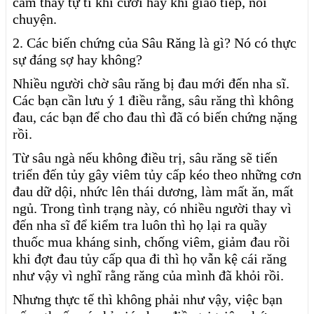
cảm thấy tự ti khi cười hay khi giao tiếp, nói
chuyện.
2. Các biến chứng của Sâu Răng là gì? Nó có thực
sự đáng sợ hay không?
Nhiều người chờ sâu răng bị đau mới đến nha sĩ.
Các bạn cần lưu ý 1 điều rằng, sâu răng thì không
đau, các bạn để cho đau thì đã có biến chứng nặng
rồi.
Từ sâu ngà nếu không điều trị, sâu răng sẽ tiến
triển đến tủy gây viêm tủy cấp kéo theo những cơn
đau dữ dội, nhức lên thái dương, làm mất ăn, mất
ngủ. Trong tình trạng này, có nhiều người thay vì
đến nha sĩ để kiểm tra luôn thì họ lại ra quầy
thuốc mua kháng sinh, chống viêm, giảm đau rồi
khi đợt đau tủy cấp qua đi thì họ vẫn kệ cái răng
như vậy vì nghĩ rằng răng của mình đã khỏi rồi.
Nhưng thực tế thì không phải như vậy, việc bạn