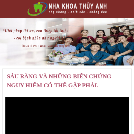
SÂU RĂNG VÀ NHỮNG BIẾN CHỨNG
NGUY HIỂM CÓ THỂ GẶP PHẢI.