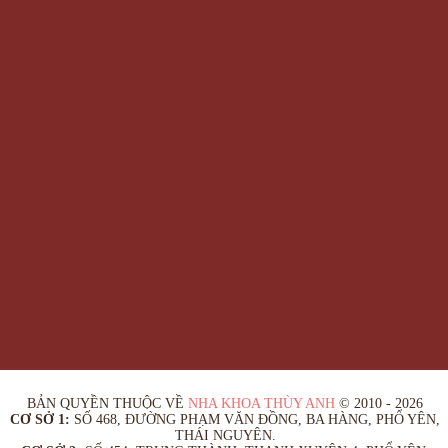
BẢN QUYỀN THUỘC VỀ
NHA KHOA THÙY ANH
© 2010 - 2026
CƠ SỞ 1:
SỐ 468, ĐƯỜNG PHẠM VĂN ĐỒNG, BA HÀNG, PHỔ YÊN,
THÁI NGUYÊN.