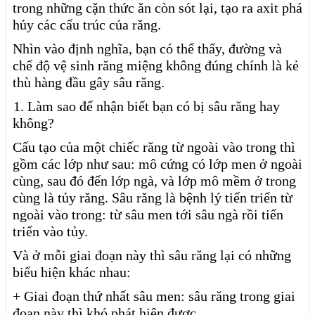
trong những cặn thức ăn còn sót lại, tạo ra axit phá
hủy các cấu trúc của răng.
Nhìn vào định nghĩa, bạn có thể thấy, đường và
chế độ vệ sinh răng miệng không đúng chính là kẻ
thù hàng đầu gây sâu răng.
1.
1. Làm sao để nhận biết bạn có bị sâu răng hay
không?
Cấu tạo của một chiếc răng từ ngoài vào trong thì
gồm các lớp như sau: mô cứng có lớp men ở ngoài
cùng, sau đó đến lớp ngà, và lớp mô mềm ở trong
cùng là tủy răng. Sâu răng là bệnh lý tiến triển từ
ngoài vào trong: từ sâu men tới sâu ngà rồi tiến
triển vào tủy.
Và ở mỗi giai đoạn này thì sâu răng lại có những
biểu hiện khác nhau:
+ Giai đoạn thứ nhất sâu men: sâu răng trong giai
đoạn này thì khó phát hiện được.