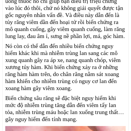
uống thuốc nó chỉ giúp bạn điều trị triệu chứng
vào lúc đó thôi, chứ nó không giải quyết được tận
gốc nguyên nhân vấn đề. Và điều này dẫn đến là
tủy răng viêm dần đến hoại tử rồi biến chứng ra
mô quanh cuống, gây viêm quanh cuống, làm răng
lung lay, đau âm ỉ, sưng nề phần lợi, má, góc hàm.
Nó còn có thể dẫn đến nhiều biến chứng nguy
hiểm khác khi mà nhiễm trùng lan sang các mô
xung quanh gây ra áp xe, nang quanh chóp, viêm
xương tủy hàm. Khi biến chứng xảy ra ở những
răng hàm hàm trên, do chân răng nằm sát xoang
hàm khiến cho nhiễm trùng có nguy cơ lan đến
xoang hàm gây viêm xoang.
Biến chứng sâu răng sẽ đặc biệt nguy hiểm khi
mức độ nhiễm trùng tăng dẫn đến viêm tấy lan
tỏa, nhiễm trùng máu hoặc lan xuống trung thất…
gây nguy hiểm đến tính mạng.