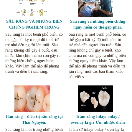
SÂU RĂNG VÀ NHỮNG BIẾN
Sâu răng và những biến chứng
CHỨNG NGHIÊM TRỌNG
nguy hiểm có thể gặp phải.
CỦA NÓ
Sâu răng là một bệnh phổ biến, có
Sâu răng là một bệnh phổ biến, có
thể gặp bất kỳ ở mọi độ tuổi, từ
thể gặp ở bất kỳ độ tuổi nào, từ
trẻ nhỏ đến người lớn tuổi. Sâu
trẻ nhỏ đến người lớn tuổi. Sâu
răng không chỉ gây ê buốt, đau
răng không chỉ gây ê buốt, khó
nhức, khó chịu mà nó còn gây ra
chịu mà nó còn gây ra những biến
những biến chứng nguy hiểm
chứng nguy hiểm khác. Vậy làm
khác. Vậy làm thế nào để phòng
thế nào để phòng tránh và điều trị
tránh và điều trị sâu răng.
sâu răng, mời các bạn tham khảo
bài viết sau.
Hàn răng – điều trị sâu răng tại
Trám răng Inlay/ onlay /
Thái Nguyên.
overlay là gì? Ưu, nhược điểm
của phương pháp này - Nha
Sâu răng là một trong những bệnh
Trám sứ inlay/ onlay / overlay là