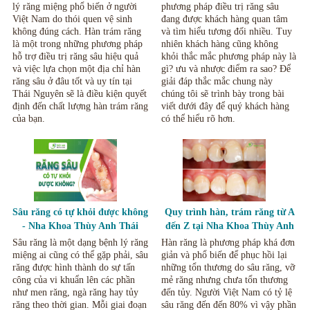
Khoa Thùy Anh Thái Nguyên
lý răng miệng phổ biến ở người
phương pháp điều trị răng sâu
Việt Nam do thói quen vệ sinh
đang được khách hàng quan tâm
không đúng cách. Hàn trám răng
và tìm hiểu tương đối nhiều. Tuy
là một trong những phương pháp
nhiên khách hàng cũng không
hỗ trợ điều trị răng sâu hiệu quả
khỏi thắc mắc phương pháp này là
và việc lựa chọn một địa chỉ hàn
gì? ưu và nhược điểm ra sao? Để
răng sâu ở đâu tốt và uy tín tại
giải đáp thắc mắc chung này
Thái Nguyên sẽ là điều kiện quyết
chúng tôi sẽ trình bày trong bài
định đến chất lượng hàn trám răng
viết dưới đây để quý khách hàng
của bạn.
có thể hiểu rõ hơn.
Sâu răng có tự khỏi được không
Quy trình hàn, trám răng từ A
- Nha Khoa Thùy Anh Thái
đến Z tại Nha Khoa Thùy Anh
Nguyên
Thái Nguyên
Sâu răng là một dạng bệnh lý răng
Hàn răng là phương pháp khá đơn
miệng ai cũng có thể gặp phải, sâu
giản và phổ biến để phục hồi lại
răng được hình thành do sự tấn
những tổn thương do sâu răng, vỡ
công của vi khuẩn lên các phần
mẻ răng nhưng chưa tổn thương
như men răng, ngà răng hay tủy
đến tủy. Người Việt Nam có tỷ lệ
răng theo thời gian. Mỗi giai đoạn
sâu răng đến đến 80% vì vậy phần