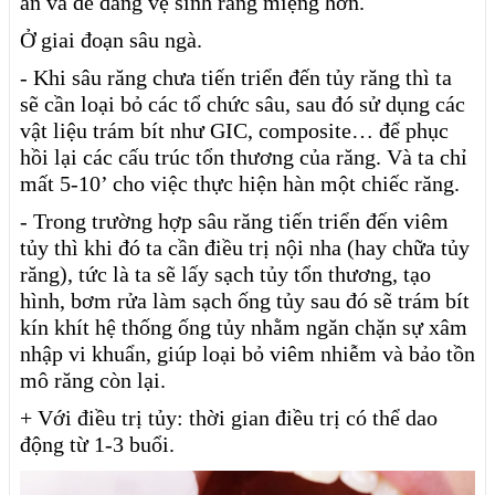
ăn và dễ dàng vệ sinh răng miệng hơn.
Ở giai đoạn sâu ngà.
- Khi sâu răng chưa tiến triển đến tủy răng thì ta
sẽ cần loại bỏ các tổ chức sâu, sau đó sử dụng các
vật liệu trám bít như GIC, composite… để phục
hồi lại các cấu trúc tổn thương của răng. Và ta chỉ
mất 5-10’ cho việc thực hiện hàn một chiếc răng.
- Trong trường hợp sâu răng tiến triển đến viêm
tủy thì khi đó ta cần điều trị nội nha (hay chữa tủy
răng), tức là ta sẽ lấy sạch tủy tổn thương, tạo
hình, bơm rửa làm sạch ống tủy sau đó sẽ trám bít
kín khít hệ thống ống tủy nhằm ngăn chặn sự xâm
nhập vi khuẩn, giúp loại bỏ viêm nhiễm và bảo tồn
mô răng còn lại.
+ Với điều trị tủy: thời gian điều trị có thể dao
động từ 1-3 buổi.