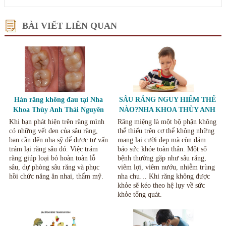
BÀI VIẾT LIÊN QUAN
Hàn răng không đau tại Nha
SÂU RĂNG NGUY HIỂM THẾ
Khoa Thùy Anh Thái Nguyên
NÀO?NHA KHOA THÙY ANH
THÁI NGUYÊN
Khi bạn phát hiện trên răng mình
Răng miệng là một bộ phận không
có những vết đen của sâu răng,
thể thiếu trên cơ thể không những
bạn cần đến nha sỹ để được tư vấn
mang lại cười đẹp mà còn đảm
trám lại răng sâu đó. Việc trám
bảo sức khỏe toàn thân. Một số
răng giúp loại bỏ hoàn toàn lỗ
bệnh thường gặp như sâu răng,
sâu, dự phòng sâu răng và phục
viêm lợi, viêm nướu, nhiễm trùng
hồi chức năng ăn nhai, thẩm mỹ.
nha chu… Khi răng không được
khỏe sẽ kéo theo hệ lụy về sức
khỏe tổng quát.