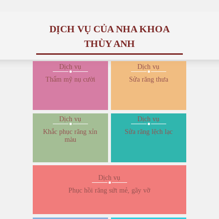
DỊCH VỤ CỦA NHA KHOA
THÙY ANH
Dịch vụ
Dịch vụ
Thẩm mỹ nụ cười
Sửa răng thưa
Dịch vụ
Dịch vụ
Khắc phục răng xỉn
Sửa răng lệch lạc
màu
Dịch vụ
Phục hồi răng sứt mẻ, gãy vỡ