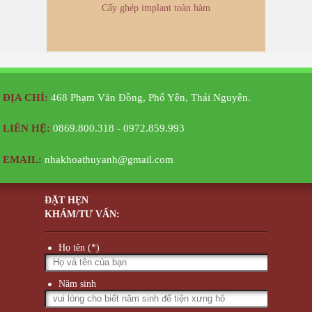
Cấy ghép implant toàn hàm
ĐỊA CHỈ:
468 Phạm Văn Đồng, Phổ Yên, Thái Nguyên.
LIÊN HỆ:
0869.800.318 - 0972.859.993
EMAIL:
nhakhoathuyanh@gmail.com
ĐẶT HẸN
KHÁM/TƯ VẤN:
Họ tên (*)
Năm sinh