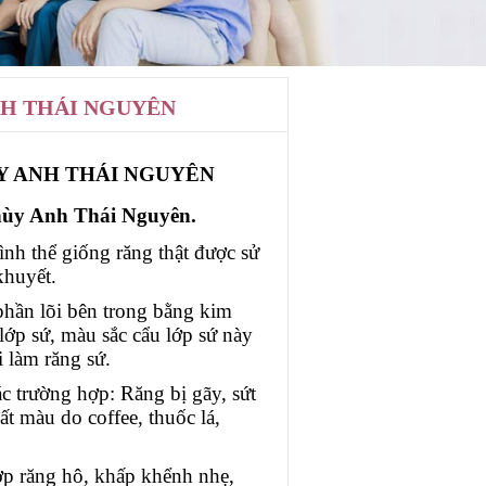
NH THÁI NGUYÊN
Y ANH THÁI NGUYÊN
hùy Anh Thái Nguyên.
ình thể giống răng thật được sử
khuyết.
phần lõi bên trong bằng kim
lớp sứ, màu sắc cẩu lớp sứ này
 làm răng sứ.
c trường hợp: Răng bị gãy, sứt
t màu do coffee, thuốc lá,
p răng hô, khấp khểnh nhẹ,