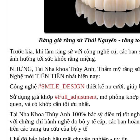
Bảng giá răng sứ Thái Nguyên - răng t
Trước kia, khi làm răng sứ với công nghệ cũ, các bạn 
ảnh hưởng tới sức khỏe răng miệng.
NHƯNG, Tại Nha khoa Thùy Anh, Thẩm mỹ răng sứ
Nghệ mới TIÊN TIẾN nhất hiện nay:
Công nghệ
#SMILE_DESIGN
thiết kế nụ cười, giúp 
Sử dụng giá khớp
#Full_adjustment
, mô phỏng khớp 
quen, và có khớp cắn tối ưu nhất.
Tại Nha Khoa Thùy Anh 100% bác sỹ điều trị tốt ng
với chứng chỉ hành nghề do bộ y tế cấp, các bạn hoàn
trên các trang tra cứu của bộ y tế
Chế độ bảo hành hậu mãi chuyên nghiệp - uy tín