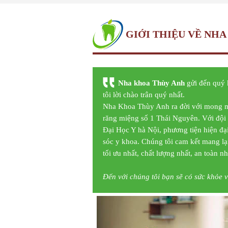
GIỚI THIỆU VỀ NH
Nha khoa Thùy Anh
gửi đến quý 
tôi lời chào trân quý nhất.
Nha Khoa Thùy Anh ra đời với mong m
răng miệng số 1 Thái Nguyên. Với đội 
Đại Học Y hà Nội, phương tiện hiện đ
sóc y khoa. Chúng tôi cam kết mang lạ
tối ưu nhất, chất lượng nhất, an toàn nh
Đến với chúng tôi bạn sẽ có sức khỏe 