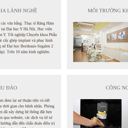
GIA LÀNH NGHỀ
MÔI TRƯỜNG K
 các văn bằng: Thạc sĩ Răng Hàm
 tại Đại học Y Hà Nội, Học viện
n Y. Tốt nghiệp Chuyên khoa Phẫu
ật cấy ghép implant và phục hình
g sứ Đại học Bordeaux-Segalen 2
áp). Trên 10 năm kinh nghiệm.
HU ĐÁO
CÔNG NG
m đem lại sự thuận tiện và tiết
m thời gian cho bệnh nhân. Phòng
m đã xây dựng hệ thống đặt hẹn
m qua website, các dịch vụ từ tư
 hướng dẫn đến chẩn đoán điều trị