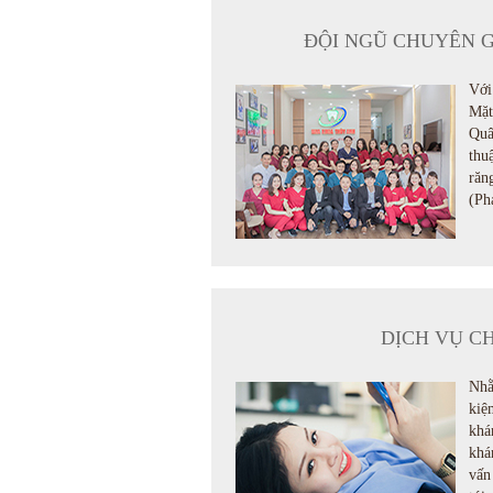
ĐỘI NGŨ CHUYÊN 
Với
Mặt
Quâ
thu
răn
(Ph
DỊCH VỤ C
Nhằ
kiệ
khá
khá
vấn