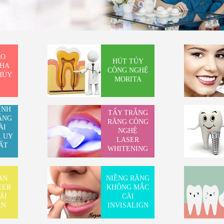
AO
HÚT TỦY
NHA
CÔNG NGHỆ
HÙY
MORITA
ỈNH
TẨY TRẮNG
ẰNG
RĂNG CÔNG
ÀI
NGHỆ
, UY
LASER
ẤT
WHITENING
ÊN
ÁN
NIỀNG RĂNG
EER
KHÔNG MẮC
ÁI
CÀI
ÊN
INVISALIGN