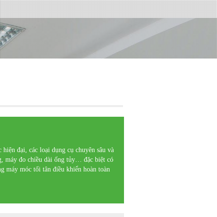
 hiện đại, các loại dụng cụ chuyên sâu và
g, máy đo chiều dài ống tủy… đặc biệt có
g máy móc tối tân điều khiển hoàn toàn