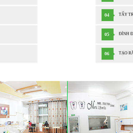
TẨY T
04
ĐÍNH 
05
TẠO R
06