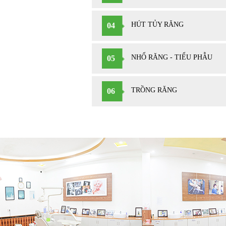
HÚT TỦY RĂNG
04
NHỔ RĂNG - TIỂU PHẪU
05
TRỒNG RĂNG
06