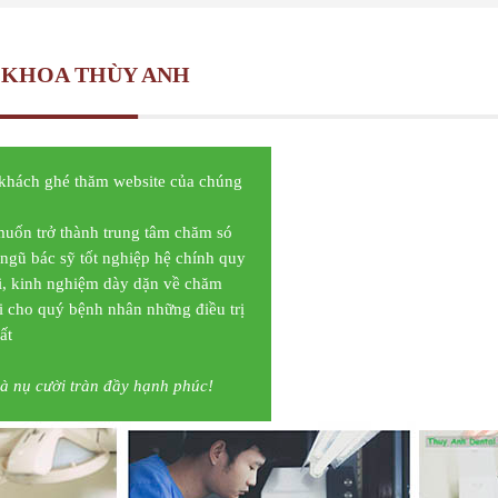
A KHOA THÙY ANH
khách ghé thăm website của chúng
uốn trở thành trung tâm chăm só
ngũ bác sỹ tốt nghiệp hệ chính quy
ại, kinh nghiệm dày dặn về chăm
i cho quý bệnh nhân những điều trị
ất
và nụ cười tràn đầy hạnh phúc!