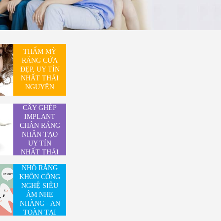
THẨM MỸ
RĂNG CỬA
ĐẸP, UY TÍN
NHẤT THÁI
NGUYÊN
CẤY GHÉP
IMPLANT
CHÂN RĂNG
NHÂN TẠO
UY TÍN
NHẤT THÁI
NGUYÊN
NHỔ RĂNG
KHÔN CÔNG
NGHỆ SIÊU
ÂM NHẸ
NHÀNG - AN
TOÀN TẠI