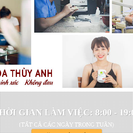
HỜI GIAN LÀM VIỆC: 8:00 - 19:
(TẤT CẢ CÁC NGÀY TRONG TUẦN)