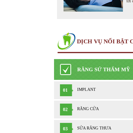
tới 
DỊCH VỤ NỔI BẬT 
RĂNG SỨ THẨM MỸ
IMPLANT
01
RĂNG CỬA
02
SỬA RĂNG THƯA
03