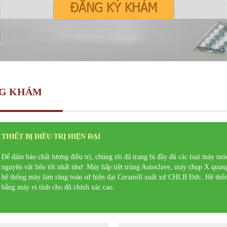
NG KHÁM
THIẾT BỊ ĐIỀU TRỊ HIỆN ĐẠI
Để đảm bảo chất lượng điều trị, chúng tôi đã trang bị đầy đủ các loại máy móc
nguyên vật liệu tốt nhất như: Máy hấp tiệt trùng Autoclave, máy chụp X quan
hệ thống máy làm răng toàn sứ hiện đại Ceramill xuất xứ CHLB Đức. Hệ thốn
bằng máy vi tính cho độ chính xác cao.