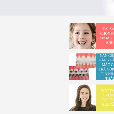
TẠI S
CHỌN 
KHOA T
ANH
NẮN CH
RĂNG B
MẮC C
TRẢ GÓP
TÍN NH
THÁI
NGUY
MẶT D
SỨ VEN
TẠI TH
NGUY