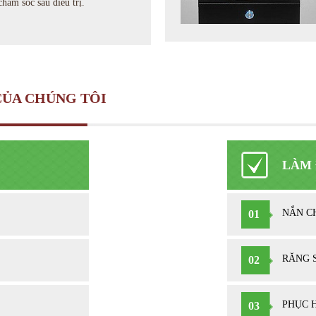
chăm sóc sau điều trị.
CỦA CHÚNG TÔI
LÀM 
NẮN C
01
RĂNG 
02
PHỤC 
03