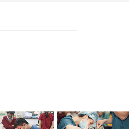
THÁI
NGUYÊN