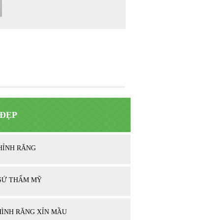
ĐẸP
HỈNH RĂNG
SỨ THẨM MỸ
HÌNH RĂNG XỈN MẦU