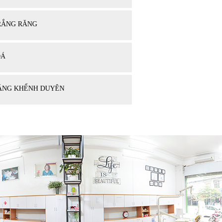
RẮNG RĂNG
ĐÁ
ĂNG KHỂNH DUYÊN