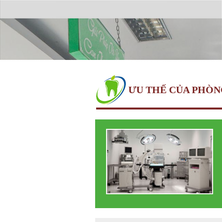
ƯU THẾ CỦA PHÒ